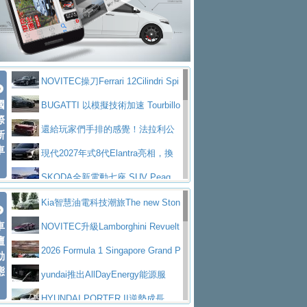
大型 SUV 鎖定七人座豪華市場
BMW攜手漫威電影【蜘蛛人：重生
拌車
消防車除了滅火裝備還需要什麼？
日】
Skoda 發表全新 Peaq 內裝：七人
一探SITRAK “準” 消防車的究竟
大益金龍初試啼聲，汽柴油5噸貨車
座純電旗艦 SUV，行李廂最大可達 935 公
全新純電 Mercedes-Benz C 400 4
不是對手
正宗年鑑2025年全球自動車年鑑1月
升
MATIC Electric 登場
奢華與科技大躍進，MAZDA全新3
NOVITEC操刀Ferrari 12Cilindri Spi
下旬問世！
2024第六屆ISUZU運轉職人挑戰賽
代CX-5全方位進化提前亮相並展開預售94.9
馬自達公布 2027 年式 MX-5 更
國
der 碳纖維空力、鍛造輪圈與Inconel排氣
BUGATTI 以模擬技術加速 Tourbillo
首度前進南台灣熱烈開戰
豪華電能休旅新星 Audi Q4 Sportba
際
萬起
新，新增 Yakudo 特別版
Skoda Peaq 發表全新電動動力系
上身
n 動態開發
還給玩家們手排的感覺！法拉利公
新
ck 55 e-tron S line
Scania Taiwan 逆風而行，加深力
統 最長續航逾 640 公里、支援雙向供電
BMW M2 首度導入 xDrive 四驅，
車
布12Cilidri Manaule手排超跑產品細節
現代2027年式8代Elantra亮相，換
道投資布局
美國與瑞士需求成關鍵推手
The all-new T-Roc 魅力 自成焦點
裝更銳利的造型、更先進的資訊娛樂系統及
SKODA全新電動七座 SUV Peaq
Maserati GT2 Stradale「Tribute to
更高效的動力
問世，擁有品牌史上最寬敞且豪華的座艙
AUDI推出首款高性能油電超跑Nuvo
Kia智慧油電科技潮旅The new Ston
MC12」全球首度亮相
迎接 RANGE ROVER 品牌家族第
車
lari，0到100公里加速2.6秒、極速350公里
百年三叉戟傳奇再啟程 Maserati 重
ic 1-7月累計銷量創歷史新高
NOVITEC升級Lamborghini Revuelt
壇
五位成員 全新 RANGE ROVER GT 預告登
造型華麗時尚、科技座艙再進化，P
／小時
返 1000 Miglia 傳承競速榮耀
法拉利首款純電跑車Luce亮相，最
o 綜效輸出增至1,048匹
2026 Formula 1 Singapore Grand P
動
場
eugeot 208小改款發表上市94.8萬起
態
大馬力超過1000匹並具備530公里最大續航
小車大空間、座艙科技更先進，SK
rix 新加坡大獎賽 Audi 極速之旅開放報名
yundai推出AllDayEnergy能源服
里程
ODA發表全新純電跨界休旅Eipq祭平民化車
賓士AMG.EA專屬平台首作，Merc
務 讓電動車化身行動儲能系統
HYUNDAI PORTER II逆勢成長，