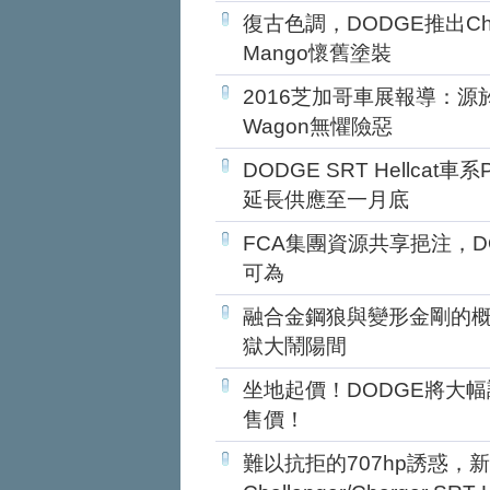
復古色調，DODGE推出Challe
Mango懷舊塗裝
2016芝加哥車展報導：源於
Wagon無懼險惡
DODGE SRT Hellcat
延長供應至一月底
FCA集團資源共享挹注，DOD
可為
融合金鋼狼與變形金剛的概念？
獄大鬧陽間
坐地起價！DODGE將大幅調漲S
售價！
難以抗拒的707hp誘惑，新