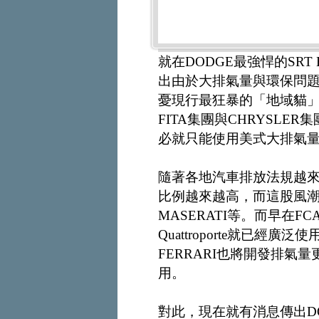
就在DODGE最強悍的SRT Hel
出由於大排氣量與環保問題
憂現行最狂暴的「地域貓」
FITA集團與CHRYSLER
必就只能使用美式大排氣
隨著各地汽車排放法規越
比例越來越高，而這股風潮也
MASERATI等。而早在F
Quattroporte就已經廣
FERRARI也將開發排氣
用。
對此，現在就有消息傳出D