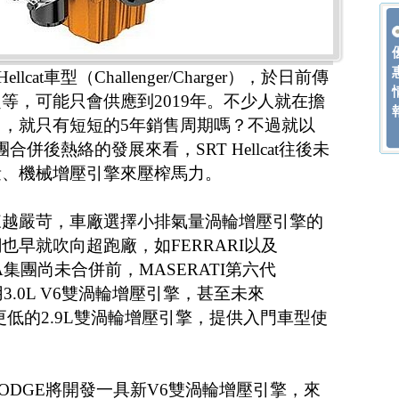
lcat車型（Challenger/Charger），於日前傳
等，可能只會供應到2019年。不少人就在擔
，就只有短短的5年銷售周期嗎？不過就以
集團合併後熱絡的發展來看，SRT Hellcat往後未
量、機械增壓引擎來壓榨馬力。
來越嚴苛，車廠選擇小排氣量渦輪增壓引擎的
早就吹向超跑廠，如FERRARI以及
CA集團尚未合併前，MASERATI第六代
泛使用3.0L V6雙渦輪增壓引擎，甚至未來
量更低的2.9L雙渦輪增壓引擎，提供入門車型使
ODGE將開發一具新V6雙渦輪增壓引擎，來