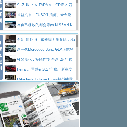
焦
V Prestige
SUZUKI e VITARA ALLGRIP-e 四
點
新
驅精神的純電新詮釋
裕益汽車「FUSO生活節」全台巡
聞
迴 結合生活體驗、交通安全與購車優惠
為自己綻放的都會節奏 NISSAN KI
CKS SAKURA
為品味獨具層峰買家打造的頂級座
全新DB12 S：優雅與力量並馳，Su
駕，MAZDA CX-90 33T AWD Premium Ca
安心舒適旅游的好夥伴 MG HS PH
新
per Tourer的顛峰之作
新一代Mercedes-Benz GLA正式登
ptain Seat
EV
許自己和家人一部舒適安全又高科
車
場 續航最高657公里、支援320kW快充
極致黑化，極限性能 全新 26 年式
報
技的座駕! Ford Territory中型油電休旅
後疫情時代最安全高效重型卡車FU
到
DEFENDER OCTA BLACK 限量登台
Ferrari訂單熱到2027年底 新車交
SO Super Great今日在台登場，結合先進安
中部車業老字號佳樂汽車取得Stella
付至少得等一年以上
Mitsubishi Eclipse Cross轉型純電
全輔助科技
ntis四品牌經銷權，全新多品牌旗艦展示中
屏東特搜大隊再添新利器 SITRAK
休旅 87kWh電池續航超過600公里
全新BMW 318i Touring豪華旅行車
心開幕啟用
救助器材車
買氣不衰、SUZUKI經銷商勇於開啟
全台限量200台 進化現型
不等零關稅的紅利，Jeep品牌今日
全新大店，新北都鈴木占地500坪土城旗艦
2025第七屆ISUZU運轉職人挑戰賽
起展開首批車交車
Volvo EX60 即將叩關，靜肅性、底
展示中心開幕
熱血登場 展現極致車技與專業職人精神
H2GP世界總決賽圓滿落幕 台灣團
盤與數位介面搶先揭露
Audi Q9 將於 2026 年底上市 旗艦
隊表現精彩
淨零減碳指標性應用 純電動水泥預