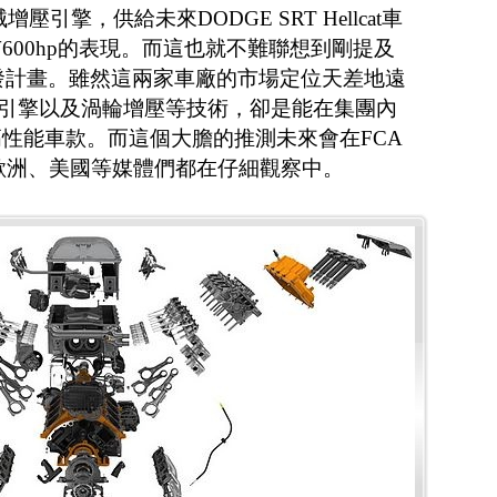
械增壓引擎，供給未來DODGE SRT Hellcat車
600hp的表現。而這也就不難聯想到剛提及
開發計畫。雖然這兩家車廠的市場定位天差地遠
型引擎以及渦輪增壓等技術，卻是能在集團內
性能車款。而這個大膽的推測未來會在FCA
？相信歐洲、美國等媒體們都在仔細觀察中。