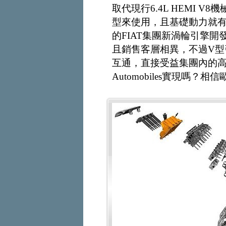
取代現行6.4L HEMI V8機
型來使用，且基礎動力就有
的FIAT集團新渦輪引擎
且銷售客層相異，不過V
互通，直接受益集團內的高
Automobiles實現嗎