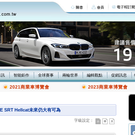
車訊
智能鉅作
全球賽事
兩輪世界
編輯觀點
促銷訊息
2021商業車博覽會
2023商業車博覽會
SRT Hellcat未來仍大有可為
字級設定：