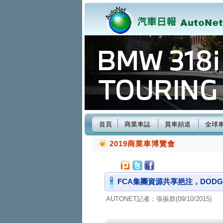
首頁
商業車誌
賞車頻道
全球
2019商業車博覽會
FCA集團資源共享挹注，DODGE 
AUTONET記者：張振群(09/10/2015)