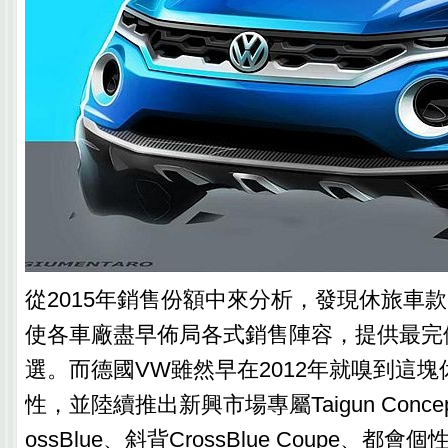
從2015年銷售份額中來分析，發現休旅車
使各車廠盡早佈局各式銷售陣容，提供最完
選。而德國VW雖然早在2012年就嗅到這
性，並陸續推出新興市場專屬Taigun Conce
ossBlue、斜背CrossBlue Coupe、都會