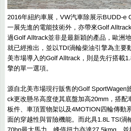
2016年紐約車展，VW汽車除展示BUDD-e C
一展先進的電能技術外，亦帶來Golf Alltr
過Golf Alltrack並非是最新穎的產品，歐洲
就已經推出，並以TDI渦輪柴油引擎為主要
美市場導入的Golf Alltrack，則是先行搭載1
擎的單一選項。
源自北美市場現行販售的Golf SportWagen旅行車
ck更改懸吊高度使其底盤加高20mm，搭
板件、車頂置物架以及4MOTION四輪傳動
面的穿越性與冒險機能。而此具1.8L TSI
70hp最大馬力，峰值扭力亦達27.5kmg，