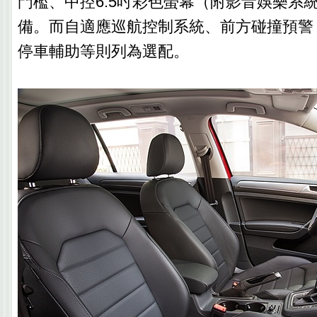
門檻、中控6.5吋彩色螢幕（附影音娛樂系
備。而自適應巡航控制系統、前方碰撞預警
停車輔助等則列為選配。