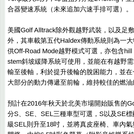
合器變速系統（未來追加六速手排可選）。
美國Golf Alltrack除外觀越野武裝，以
外，其車載第五代Haldex傳動系統則為一
供Off-Road Mode越野模式可選，亦包含hill desc
stem斜坡緩降系統可使用，並能在有越野需
輸至後軸，利於提升後輪的脫困能力，並在
大部分的動力傳遞至前輪，維持較佳的燃油
預計在2016年秋天於北美市場開始販售的Golf A
分S、SE、SEL三種車型可選，S以及SE標
級SEL則升至18吋，並將真皮座椅、車內氣