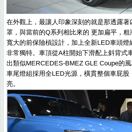
在外觀上，最讓人印象深刻的就是那透露著
罩，與當前的Q系列相比來的 更加扁平，粗
寬大的前保險槓設計，加上全新LED車頭燈
非常獨特。車頂從A柱開始下滑配上斜背式
出類似MERCEDES-BMEZ GLE Coup
車尾燈組採用全LED光源，橫貫整個車屁股
亮。