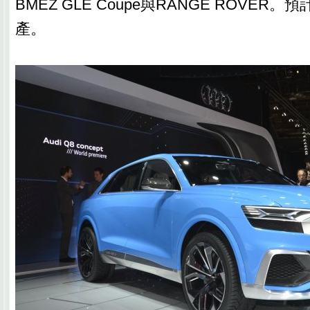
BMEZ GLE Coupe與RANGE ROVER。
產。