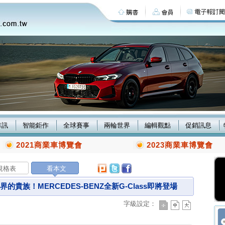
車訊
智能鉅作
全球賽事
兩輪世界
編輯觀點
促銷訊息
2021商業車博覽會
2023商業車博覽會
規格表
看本文
的貴族！MERCEDES-BENZ全新G-Class即將登場
字級設定：