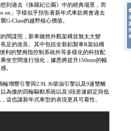
聯想到過去《侏羅紀公園》中的經典場景，而
ives on」字樣似乎預告著新年式車款將會過去
G-Class的越野核心價值。
到的間諜照，新車雖然外觀架構並無太大變
長足的改良。其中包括全新鋁製車R架結構
幕與便利的雙拇指控制系統外等多樣化的科技配
乘坐空間進行強化，據悉將提升150mm的幅
質感。
雙渦輪增壓引擎與2.9L I6柴油引擎以及9速雙離
以為傲的四輪驅動系統以及3段差速鎖定與低
化，這也讓新年式車型的表現更具可看性。