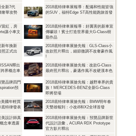
斯全新7代
2018底特律車展報導：配備和性能皆強
平價奢華攻勢
的SUV，福特Edge ST高性能跑旅首發
UV當紅，房
2018底特律車展報導：好厲害的新車宣
rte讓小車文
傳噱頭！賓士打造世界最大G-Class樹
脂作品
迎新年換新
2018底特律車展搶先報 : GLS-Class小
定裝照正式出
改款照片釋出，細節微調不改奢豪作風
!
ISSAN釋出
2018底特律車展搶先報 : 改款G-Class
新跨界概念車
最終照片釋出，豪邁作風不改硬漢本色
預覽品牌四門
2018底特律車展搶先報：越野車界的貴
iration預
族！MERCEDES-BENZ全新G-Class
即將登場
 搶美國年輕買
2018底特律車展搶先報：BMW明年春
車底特律發表
天雙雄報到：小改i8和X2全球首發
老美設計師真
2018底特律車展搶先報：預覽品牌新世
新概念車透露
代設計語彙，ACURA RDX Prototype
官方影片釋出