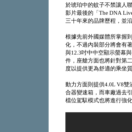
於琥珀中的蚊子不禁讓人
影片最後的「The DNA L
三十年來的品牌歷程，並沿襲
根據先前外國媒體所掌握
化，不過內裝部分將會有著
與12.3吋中中空顯示螢
件，座艙方面也將針對第二
度以提供更為舒適的乘坐
動力方面則提供4.0L V8
合器變速箱，而車廠過去引
檔位駕馭模式也將進行強