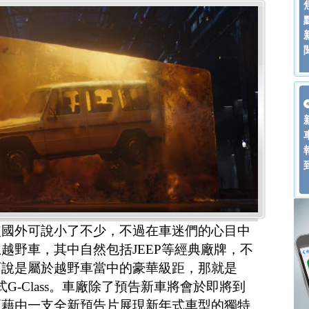
較國外可說小了不少，不過在車迷們的心目中
越野車，其中自然包括JEEP等經典廠牌，不
可說是屬於越野車當中的豪華級距，那就是
年式G-Class。車廠除了預告新車將會於即將到
更藉由一支全新預告片展現新年式車型的獨特