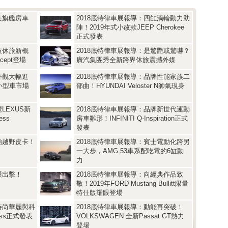
美旗艦房車
2018底特律車展報導：四缸渦輪動力助
陣！2019年式小改款JEEP Cherokee
正式發表
技休旅新概
2018底特律車展報導：是驚艷或驚嚇？
ncept登場
廣汽集團秀全新跨界休旅震撼外媒
外觀大幅進
2018底特律車展報導：品牌性能家族二
點小型車市場
部曲！HYUNDAI Veloster N帥氣現身
LEXUS新
2018底特律車展報導：品牌新世代運動
ess
房車雛形！INFINITI Q-Inspiration正式
發表
強越野皮卡！
2018底特律車展報導：賓士電動化跨另
一大步，AMG 53車系配吃電的6缸動
力
漢出擊！
2018底特律車展報導：向經典作品致
敬！2019年FORD Mustang Bullitt限量
特仕版耀眼登場
時尚華麗與科
2018底特律車展報導：動能再突破！
ass正式發表
VOLKSWAGEN 全新Passat GT熱力
登場