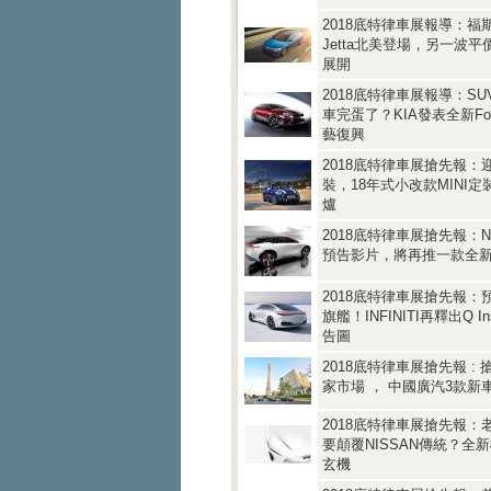
2018底特律車展報導：福
Jetta北美登場，另一波
展開
2018底特律車展報導：S
車完蛋了？KIA發表全新Fo
藝復興
2018底特律車展搶先報：
裝，18年式小改款MINI
爐
2018底特律車展搶先報：N
預告影片，將再推一款全
2018底特律車展搶先報：
旗艦！INFINITI再釋出Q Insp
告圖
2018底特律車展搶先報 :
家市場 ， 中國廣汽3款新
2018底特律車展搶先報：
要顛覆NISSAN傳統？全
玄機