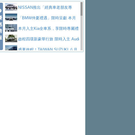
價89萬起
edes-AMG 全新GT 4-Door Coupe全球首發
福斯推出首款GTI純電性能掀背ID.
勇奪中型貨車銷售冠軍
父親節霸氣獻禮！PGO 威力125 最
NISSAN推出「經典車老朋友專
Polo GTI，擁有226匹馬力和零百加速 6.8
Jaguar 公布四門 GT車款正式車名
優
低入手價 $60,900 起 省油ｘ安全ｘ大空間
福斯商旅挺頭家 推出「德系質感 精
案」 以匠人精神煥新珍品座駕
「BMW仲夏禮遇」限時呈獻 本月
惠
秒的實力
為JAGUAR TYPE 01
終於跟上進度，LEXUS發表首款三
陪爸爸輕鬆
算圓夢」專案
yundai推出AllDayEnergy能源服
入主即享尊榮豪華五星假期 多元優購方案
本月入主Kia全車系，享限時專屬禮
情
報
排六座純電旗艦休旅 TZ
有錢也買不到的Golf R！福斯打造
務 讓電動車化身行動儲能系統
NISSAN X-TRAIL 上市首月銷量
同步實施
遇
啟程四環新豪華行旅 限時入主 Audi
全新Golf R 24h賽車將挑戰紐柏林24小時耐
SKODA公布全新小型純電跨界休旅
躋身同級前3名
Toyota歐洲純電車銷量翻倍 2026
A6 旗艦陣容 低月付5,888元起及3 年乙式險
盛夏啟程！TAIWAN SUZUKI 八月
久賽
Epiq內裝設計，預計5月19日全球首發
福斯全新 ID. Polo 起跳價約台幣94
上半年成長113％
XFORCE攜手臺南祀典大天后宮 試
購置金
禮遇全面升級
無懼暑假出行！ZS玩美Cool版與G5
萬，續航里程可達到455公里附氣動式按摩
福斯宣布Golf與T-Roc推出Full Hybri
乘就送限量「幸福駕到」過爐御守
Subaru推動燃油、油電與純電車混
0 PLUS酷涼特仕版升級通風座椅
Ford天外飛來禮 Territory旗艦響宴
座椅
d全油電複合動力車型，預計於今年第四季
KIA米蘭設計周展出Vision Meta Tu
線生產 以彈性製造應對市場變化
Volvo Trucks 承諾成為高科技供應
三件組 再享0利率 入主再抽美國雙人來回機
Forester油電版上市週年保固升級
上市
rismo概念車並公布所有相關資訊，未來將
BMW 旗艦房車7系列中期改款，外
鏈的可靠夥伴
格上租車暑期享8% LINE POINTS
票
父親節再享SUBARU爸氣豪禮
PEUGEOT、CITROEN「EN ROU
是命名為EV8
觀煥然一新、內裝科技與電動車續航里程大
借「東風」之力，HONDA推出中國
回饋 再抽黑鑰匙尊榮禮遇
匠心淬鍊展現世代躍進 ALL-NEW
TE！La Vie en Route｜法式日常，即刻啟
全能ZS翻玩新視界！全新27年式換
幅升級
製造日本重新貼牌全新4代Insight純電動休
MAZDA CX-5 延長保固禮遇限時實施
魅力 自成焦點 胡宇威擔任 The all-
程」 全車系享 5 年
裝曜黑風格套件 含舊換新60萬內輕鬆入手
暑假購車趁現在！ PGO 全車系一
旅
new T-Roc 品牌大使 攜手Volkswagen展現
2026 Honda Motorcycle Cruiser 風
日限定賞車會 指定車款送3,000元加油卡
特斯拉掀充電價格戰 EVOASIS推
不被定義的
格騎士趴圓滿落幕 風格由你定義！一起騎
Skoda Motorsport 125 週年 全台 R
訂閱制假日最低5.25元會員優惠
Honda Motorcycle攜手築間餐飲集