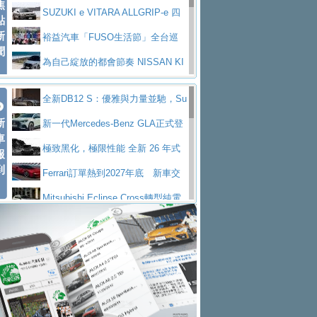
焦
V Prestige
SUZUKI e VITARA ALLGRIP-e 四
點
新
驅精神的純電新詮釋
裕益汽車「FUSO生活節」全台巡
聞
迴 結合生活體驗、交通安全與購車優惠
為自己綻放的都會節奏 NISSAN KI
CKS SAKURA
為品味獨具層峰買家打造的頂級座
全新DB12 S：優雅與力量並馳，Su
駕，MAZDA CX-90 33T AWD Premium Ca
安心舒適旅游的好夥伴 MG HS PH
新
per Tourer的顛峰之作
新一代Mercedes-Benz GLA正式登
ptain Seat
EV
許自己和家人一部舒適安全又高科
車
場 續航最高657公里、支援320kW快充
極致黑化，極限性能 全新 26 年式
報
技的座駕! Ford Territory中型油電休旅
後疫情時代最安全高效重型卡車FU
到
DEFENDER OCTA BLACK 限量登台
Ferrari訂單熱到2027年底 新車交
SO Super Great今日在台登場，結合先進安
中部車業老字號佳樂汽車取得Stella
付至少得等一年以上
Mitsubishi Eclipse Cross轉型純電
全輔助科技
ntis四品牌經銷權，全新多品牌旗艦展示中
屏東特搜大隊再添新利器 SITRAK
休旅 87kWh電池續航超過600公里
全新BMW 318i Touring豪華旅行車
心開幕啟用
救助器材車
買氣不衰、SUZUKI經銷商勇於開啟
全台限量200台 進化現型
不等零關稅的紅利，Jeep品牌今日
全新大店，新北都鈴木占地500坪土城旗艦
2025第七屆ISUZU運轉職人挑戰賽
起展開首批車交車
Volvo EX60 即將叩關，靜肅性、底
展示中心開幕
熱血登場 展現極致車技與專業職人精神
H2GP世界總決賽圓滿落幕 台灣團
盤與數位介面搶先揭露
Audi Q9 將於 2026 年底上市 旗艦
隊表現精彩
淨零減碳指標性應用 純電動水泥預