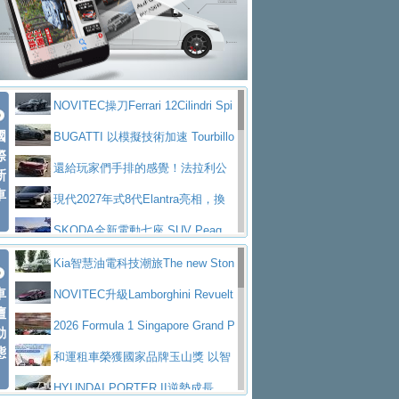
大型 SUV 鎖定七人座豪華市場
BMW攜手漫威電影【蜘蛛人：重生
拌車
消防車除了滅火裝備還需要什麼？
日】
Skoda 發表全新 Peaq 內裝：七人
一探SITRAK “準” 消防車的究竟
大益金龍初試啼聲，汽柴油5噸貨車
座純電旗艦 SUV，行李廂最大可達 935 公
全新純電 Mercedes-Benz C 400 4
不是對手
正宗年鑑2025年全球自動車年鑑1月
升
MATIC Electric 登場
奢華與科技大躍進，MAZDA全新3
NOVITEC操刀Ferrari 12Cilindri Spi
下旬問世！
2024第六屆ISUZU運轉職人挑戰賽
代CX-5全方位進化提前亮相並展開預售94.9
馬自達公布 2027 年式 MX-5 更
國
der 碳纖維空力、鍛造輪圈與Inconel排氣
BUGATTI 以模擬技術加速 Tourbillo
首度前進南台灣熱烈開戰
豪華電能休旅新星 Audi Q4 Sportba
際
萬起
新，新增 Yakudo 特別版
Skoda Peaq 發表全新電動動力系
上身
n 動態開發
還給玩家們手排的感覺！法拉利公
新
ck 55 e-tron S line
Scania Taiwan 逆風而行，加深力
統 最長續航逾 640 公里、支援雙向供電
BMW M2 首度導入 xDrive 四驅，
車
布12Cilidri Manaule手排超跑產品細節
現代2027年式8代Elantra亮相，換
道投資布局
美國與瑞士需求成關鍵推手
The all-new T-Roc 魅力 自成焦點
裝更銳利的造型、更先進的資訊娛樂系統及
SKODA全新電動七座 SUV Peaq
Maserati GT2 Stradale「Tribute to
更高效的動力
問世，擁有品牌史上最寬敞且豪華的座艙
AUDI推出首款高性能油電超跑Nuvo
Kia智慧油電科技潮旅The new Ston
MC12」全球首度亮相
迎接 RANGE ROVER 品牌家族第
車
lari，0到100公里加速2.6秒、極速350公里
百年三叉戟傳奇再啟程 Maserati 重
ic 1-7月累計銷量創歷史新高
NOVITEC升級Lamborghini Revuelt
壇
五位成員 全新 RANGE ROVER GT 預告登
造型華麗時尚、科技座艙再進化，P
／小時
返 1000 Miglia 傳承競速榮耀
法拉利首款純電跑車Luce亮相，最
o 綜效輸出增至1,048匹
2026 Formula 1 Singapore Grand P
動
場
eugeot 208小改款發表上市94.8萬起
態
大馬力超過1000匹並具備530公里最大續航
小車大空間、座艙科技更先進，SK
rix 新加坡大獎賽 Audi 極速之旅開放報名
和運租車榮獲國家品牌玉山獎 以智
里程
ODA發表全新純電跨界休旅Eipq祭平民化車
賓士AMG.EA專屬平台首作，Merc
慧移動與綠能創新
HYUNDAI PORTER II逆勢成長，