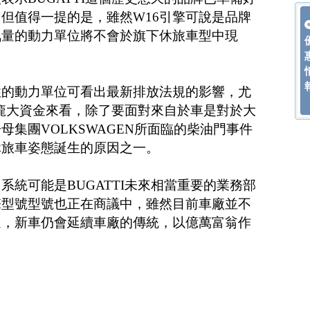
但值得一提的是，雖然W16引擎可說是品牌
氣量的動力單位將不會於旗下休旅車型中現
性的動力單位可看出最新排放法規的影響，尤
有的龐大資金來看，除了要面對來自於車是對於大
集團VOLKSWAGEN所面臨的柴油門事件
休旅車姿態誕生的原因之一。
系統可能是BUGATTI未來相當重要的業務部
擎型號型號也正在商議中，雖然目前車廠並不
過，新車仍會延續車廠的傳統，以億萬富翁作