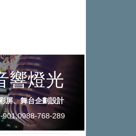
出風采
能首座640kW極速充電站正式啟用
和運租車（7855）上市前競價拍賣
團「燒肉Smile」跨界合作
出國、國旅都能用！iRent前進桃園
完成 預計8月11日掛牌上市
Skoda Motorsport 125 週年 全台 R
機場
17.8PS 馬力怪物出閘！PGO TIG
S Roadshow 熱血啟動
DC Line 完美演繹『出廠即戰力』，限時購
格上共享車暑期優惠登場 揪友註冊
車禮遇錯過不
最高送萬元租車金
MINI X 宜蘭凱渡廣場酒店 聯手開
啟夏日玩樂新航線
和運租車搶暑期國旅商機 暑期租車
5折起
NISSAN提醒車主留意「巴威」颱
風動態 提供救援協助與優惠維修
中華三菱同步啟動『夏季健診』 及
『天災救援服務』 提供車輛完整保障