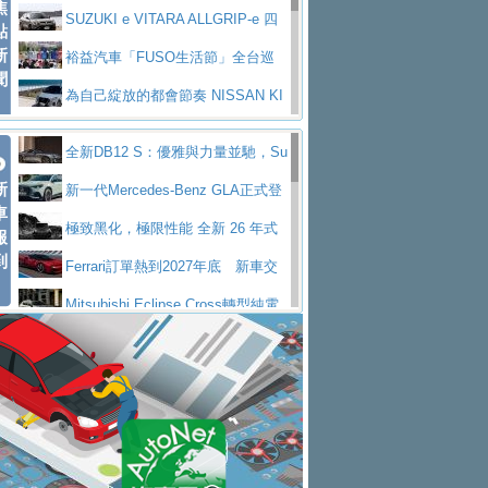
焦
V Prestige
SUZUKI e VITARA ALLGRIP-e 四
點
新
驅精神的純電新詮釋
裕益汽車「FUSO生活節」全台巡
聞
迴 結合生活體驗、交通安全與購車優惠
為自己綻放的都會節奏 NISSAN KI
CKS SAKURA
為品味獨具層峰買家打造的頂級座
全新DB12 S：優雅與力量並馳，Su
駕，MAZDA CX-90 33T AWD Premium Ca
安心舒適旅游的好夥伴 MG HS PH
新
per Tourer的顛峰之作
新一代Mercedes-Benz GLA正式登
ptain Seat
EV
許自己和家人一部舒適安全又高科
車
場 續航最高657公里、支援320kW快充
極致黑化，極限性能 全新 26 年式
報
技的座駕! Ford Territory中型油電休旅
後疫情時代最安全高效重型卡車FU
到
DEFENDER OCTA BLACK 限量登台
Ferrari訂單熱到2027年底 新車交
SO Super Great今日在台登場，結合先進安
中部車業老字號佳樂汽車取得Stella
付至少得等一年以上
Mitsubishi Eclipse Cross轉型純電
全輔助科技
ntis四品牌經銷權，全新多品牌旗艦展示中
屏東特搜大隊再添新利器 SITRAK
休旅 87kWh電池續航超過600公里
全新BMW 318i Touring豪華旅行車
心開幕啟用
救助器材車
買氣不衰、SUZUKI經銷商勇於開啟
全台限量200台 進化現型
不等零關稅的紅利，Jeep品牌今日
全新大店，新北都鈴木占地500坪土城旗艦
2025第七屆ISUZU運轉職人挑戰賽
起展開首批車交車
Volvo EX60 即將叩關，靜肅性、底
展示中心開幕
熱血登場 展現極致車技與專業職人精神
H2GP世界總決賽圓滿落幕 台灣團
盤與數位介面搶先揭露
Audi Q9 將於 2026 年底上市 旗艦
隊表現精彩
淨零減碳指標性應用 純電動水泥預