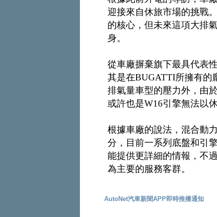
迎接來自休旅市場的挑戰。
的核心，但未來這項大排
身。
從車廠摒棄旗下最具代表
其是在BUGATTI所擁
排氣量車型的壓力外，由於母
或許也是W16引擎無法以
根據車廠的說法，混合動力
分，目前一系列底盤和引
能提供更詳細的情報，不
為主要的服務客群。
AutoNet汽車新聞APP即時推播通知