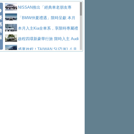
價89萬起
edes-AMG 全新GT 4-Door Coupe全球首發
福斯推出首款GTI純電性能掀背ID.
勇奪中型貨車銷售冠軍
父親節霸氣獻禮！PGO 威力125 最
NISSAN推出「經典車老朋友專
Polo GTI，擁有226匹馬力和零百加速 6.8
Jaguar 公布四門 GT車款正式車名
優
低入手價 $60,900 起 省油ｘ安全ｘ大空間
福斯商旅挺頭家 推出「德系質感 精
案」 以匠人精神煥新珍品座駕
「BMW仲夏禮遇」限時呈獻 本月
惠
秒的實力
為JAGUAR TYPE 01
終於跟上進度，LEXUS發表首款三
陪爸爸輕鬆
算圓夢」專案
和運租車榮獲國家品牌玉山獎 以智
入主即享尊榮豪華五星假期 多元優購方案
本月入主Kia全車系，享限時專屬禮
情
報
排六座純電旗艦休旅 TZ
有錢也買不到的Golf R！福斯打造
慧移動與綠能創新
Volvo Trucks 承諾成為高科技供應
同步實施
遇
啟程四環新豪華行旅 限時入主 Audi
全新Golf R 24h賽車將挑戰紐柏林24小時耐
SKODA公布全新小型純電跨界休旅
鏈的可靠夥伴
XFORCE攜手臺南祀典大天后宮 試
A6 旗艦陣容 低月付5,888元起及3 年乙式險
盛夏啟程！TAIWAN SUZUKI 八月
久賽
Epiq內裝設計，預計5月19日全球首發
福斯全新 ID. Polo 起跳價約台幣94
乘就送限量「幸福駕到」過爐御守
NISSAN X-TRAIL 上市首月銷量
購置金
禮遇全面升級
無懼暑假出行！ZS玩美Cool版與G5
萬，續航里程可達到455公里附氣動式按摩
福斯宣布Golf與T-Roc推出Full Hybri
躋身同級前3名
格上租車暑期享8% LINE POINTS
0 PLUS酷涼特仕版升級通風座椅
Ford天外飛來禮 Territory旗艦響宴
座椅
d全油電複合動力車型，預計於今年第四季
KIA米蘭設計周展出Vision Meta Tu
回饋 再抽黑鑰匙尊榮禮遇
Toyota歐洲純電車銷量翻倍 2026
三件組 再享0利率 入主再抽美國雙人來回機
Forester油電版上市週年保固升級
上市
rismo概念車並公布所有相關資訊，未來將
BMW 旗艦房車7系列中期改款，外
上半年成長113％
Subaru推動燃油、油電與純電車混
票
父親節再享SUBARU爸氣豪禮
PEUGEOT、CITROEN「EN ROU
是命名為EV8
觀煥然一新、內裝科技與電動車續航里程大
借「東風」之力，HONDA推出中國
線生產 以彈性製造應對市場變化
魅力 自成焦點 胡宇威擔任 The all-
TE！La Vie en Route｜法式日常，即刻啟
全能ZS翻玩新視界！全新27年式換
幅升級
製造日本重新貼牌全新4代Insight純電動休
new T-Roc 品牌大使 攜手Volkswagen展現
匠心淬鍊展現世代躍進 ALL-NEW
程」 全車系享 5 年
裝曜黑風格套件 含舊換新60萬內輕鬆入手
暑假購車趁現在！ PGO 全車系一
旅
不被定義的
MAZDA CX-5 延長保固禮遇限時實施
2026 Honda Motorcycle Cruiser 風
日限定賞車會 指定車款送3,000元加油卡
特斯拉掀充電價格戰 EVOASIS推
格騎士趴圓滿落幕 風格由你定義！一起騎
全台最速充電樁降臨桃園！ 華城電
訂閱制假日最低5.25元會員優惠
Honda Motorcycle攜手築間餐飲集