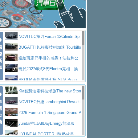
大型 SUV 鎖定七人座豪華市場
BMW攜手漫威電影【蜘蛛人：重生
拌車
消防車除了滅火裝備還需要什麼？
日】
Skoda 發表全新 Peaq 內裝：七人
一探SITRAK “準” 消防車的究竟
大益金龍初試啼聲，汽柴油5噸貨車
座純電旗艦 SUV，行李廂最大可達 935 公
全新純電 Mercedes-Benz C 400 4
不是對手
正宗年鑑2025年全球自動車年鑑1月
升
MATIC Electric 登場
奢華與科技大躍進，MAZDA全新3
NOVITEC操刀Ferrari 12Cilindri Spi
下旬問世！
2024第六屆ISUZU運轉職人挑戰賽
代CX-5全方位進化提前亮相並展開預售94.9
馬自達公布 2027 年式 MX-5 更
國
der 碳纖維空力、鍛造輪圈與Inconel排氣
BUGATTI 以模擬技術加速 Tourbillo
首度前進南台灣熱烈開戰
豪華電能休旅新星 Audi Q4 Sportba
際
萬起
新，新增 Yakudo 特別版
Skoda Peaq 發表全新電動動力系
上身
n 動態開發
還給玩家們手排的感覺！法拉利公
新
ck 55 e-tron S line
Scania Taiwan 逆風而行，加深力
統 最長續航逾 640 公里、支援雙向供電
BMW M2 首度導入 xDrive 四驅，
車
布12Cilidri Manaule手排超跑產品細節
現代2027年式8代Elantra亮相，換
道投資布局
美國與瑞士需求成關鍵推手
The all-new T-Roc 魅力 自成焦點
裝更銳利的造型、更先進的資訊娛樂系統及
SKODA全新電動七座 SUV Peaq
Maserati GT2 Stradale「Tribute to
更高效的動力
問世，擁有品牌史上最寬敞且豪華的座艙
AUDI推出首款高性能油電超跑Nuvo
Kia智慧油電科技潮旅The new Ston
MC12」全球首度亮相
迎接 RANGE ROVER 品牌家族第
車
lari，0到100公里加速2.6秒、極速350公里
百年三叉戟傳奇再啟程 Maserati 重
ic 1-7月累計銷量創歷史新高
NOVITEC升級Lamborghini Revuelt
壇
五位成員 全新 RANGE ROVER GT 預告登
造型華麗時尚、科技座艙再進化，P
／小時
返 1000 Miglia 傳承競速榮耀
法拉利首款純電跑車Luce亮相，最
o 綜效輸出增至1,048匹
2026 Formula 1 Singapore Grand P
動
場
eugeot 208小改款發表上市94.8萬起
態
大馬力超過1000匹並具備530公里最大續航
小車大空間、座艙科技更先進，SK
rix 新加坡大獎賽 Audi 極速之旅開放報名
yundai推出AllDayEnergy能源服
里程
ODA發表全新純電跨界休旅Eipq祭平民化車
賓士AMG.EA專屬平台首作，Merc
務 讓電動車化身行動儲能系統
HYUNDAI PORTER II逆勢成長，