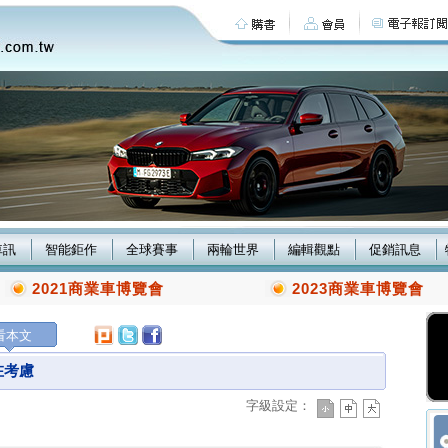
車訊
智能鉅作
全球賽事
兩輪世界
編輯觀點
促銷訊息
2021商業車博覽會
2023商業車博覽會
看本文
在考慮
字級設定：