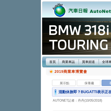
首頁
商業車誌
賞車頻道
全球
2019商業車博覽會
展示點
保養廠
混動休旅即？BUGATTI表示正
AUTONET記者：丹丹(10/05/2018)