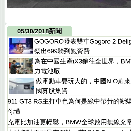
05/30/2018新聞
GOGORO發表雙車Gogoro 2 Delig
祭出699騎到飽資費
為在中國生產iX3銷往全世界，B
力電池廠
做電動車要玩大的，中國NIO蔚
國募股集資
911 GT3 RS主打車色為何是綠中帶黃的
你懂
充電比加油更輕鬆，BMW全球啟用無線充