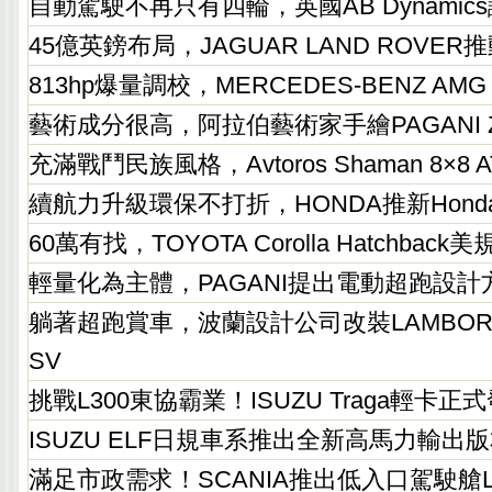
自動駕駛不再只有四輪，英國AB Dynamic
45億英鎊布局，JAGUAR LAND ROVE
813hp爆量調校，MERCEDES-BENZ AMG
藝術成分很高，阿拉伯藝術家手繪PAGANI Zo
充滿戰鬥民族風格，Avtoros Shaman 8×8
續航力升級環保不打折，HONDA推新HondaJet
60萬有找，TOYOTA Corolla Hatchbac
輕量化為主體，PAGANI提出電動超跑設計
躺著超跑賞車，波蘭設計公司改裝LAMBORGHIN
SV
挑戰L300東協霸業！ISUZU Traga輕卡正
ISUZU ELF日規車系推出全新高馬力輸出
滿足市政需求！SCANIA推出低入口駕駛艙