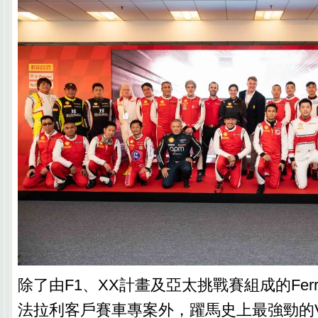
除了由F1、XX計畫及亞太挑戰賽組成的Ferrari Co
法拉利客戶賽車專案外，躍馬史上最強勁的V8跑車F