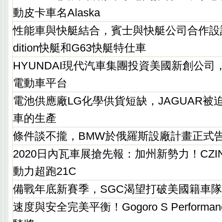
動皮卡車名Alaska
性能車與快艇結合，賓士與快艇公司合作設計Tirr
dition快艇和G63快艇特仕車
HYUNDAI現代汽車集團投資美國新創公
電動車平台
電池供應廠LG化學供貨短缺，JAGUAR被迫暫
車的生產
條件談不攏，BMW於俄羅斯設廠計畫正式
2020日內瓦車展搶先報：加州新勢力！CZI
動力超跑21C
備戰年底新賽季，SGC渴望打破美國籍車
速度與安全完美平衡！Gogoro S Performan