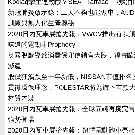
Kodiaq攣生運動版？SEAT Tarraco F
新冠肺炎啟示錄：工人不夠也能做車，AUD
訓練與無人化生產奧秘
2020日內瓦車展搶先報：VWCV推出有以
味道的電動車Prophecy
英國脫歐導致消費保守使銷售大跌，福特歐洲決
減產
股價狂瀉跌至十年新低，NISSAN市值排名
貫徹環保理念，POLESTAR將為旗下車款
材質內裝
2020日內瓦車展搶先報：全球五輛再度完售！PA
強勢登場
2020日內瓦車展搶先報：超輕電動跑車亮相，Ap