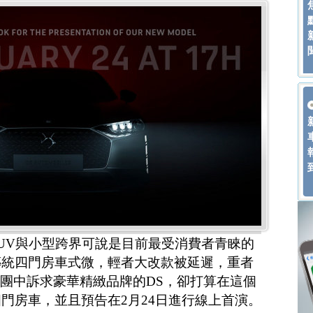
UV與小型跨界可說是目前最受消費者青睞的
傳統四門房車式微，輕者大改款被延遲，重者
集團中訴求豪華精緻品牌的DS，卻打算在這個
門房車，並且預告在2月24日進行線上首演。