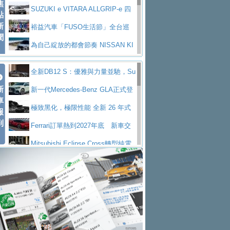
焦
V Prestige
SUZUKI e VITARA ALLGRIP-e 四
點
新
驅精神的純電新詮釋
裕益汽車「FUSO生活節」全台巡
聞
迴 結合生活體驗、交通安全與購車優惠
為自己綻放的都會節奏 NISSAN KI
CKS SAKURA
為品味獨具層峰買家打造的頂級座
全新DB12 S：優雅與力量並馳，Su
駕，MAZDA CX-90 33T AWD Premium Ca
安心舒適旅游的好夥伴 MG HS PH
新
per Tourer的顛峰之作
新一代Mercedes-Benz GLA正式登
ptain Seat
EV
許自己和家人一部舒適安全又高科
車
場 續航最高657公里、支援320kW快充
極致黑化，極限性能 全新 26 年式
報
技的座駕! Ford Territory中型油電休旅
後疫情時代最安全高效重型卡車FU
到
DEFENDER OCTA BLACK 限量登台
Ferrari訂單熱到2027年底 新車交
SO Super Great今日在台登場，結合先進安
中部車業老字號佳樂汽車取得Stella
付至少得等一年以上
Mitsubishi Eclipse Cross轉型純電
全輔助科技
ntis四品牌經銷權，全新多品牌旗艦展示中
屏東特搜大隊再添新利器 SITRAK
休旅 87kWh電池續航超過600公里
全新BMW 318i Touring豪華旅行車
心開幕啟用
救助器材車
買氣不衰、SUZUKI經銷商勇於開啟
全台限量200台 進化現型
不等零關稅的紅利，Jeep品牌今日
全新大店，新北都鈴木占地500坪土城旗艦
2025第七屆ISUZU運轉職人挑戰賽
起展開首批車交車
Volvo EX60 即將叩關，靜肅性、底
展示中心開幕
熱血登場 展現極致車技與專業職人精神
H2GP世界總決賽圓滿落幕 台灣團
盤與數位介面搶先揭露
Audi Q9 將於 2026 年底上市 旗艦
隊表現精彩
淨零減碳指標性應用 純電動水泥預