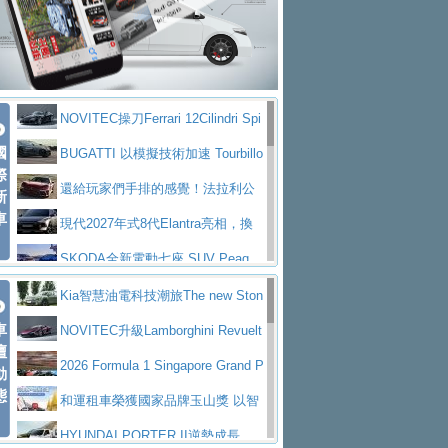
大型 SUV 鎖定七人座豪華市場
BMW攜手漫威電影【蜘蛛人：重生
拌車
消防車除了滅火裝備還需要什麼？
日】
Skoda 發表全新 Peaq 內裝：七人
一探SITRAK “準” 消防車的究竟
大益金龍初試啼聲，汽柴油5噸貨車
座純電旗艦 SUV，行李廂最大可達 935 公
全新純電 Mercedes-Benz C 400 4
不是對手
正宗年鑑2025年全球自動車年鑑1月
升
MATIC Electric 登場
奢華與科技大躍進，MAZDA全新3
NOVITEC操刀Ferrari 12Cilindri Spi
下旬問世！
2024第六屆ISUZU運轉職人挑戰賽
代CX-5全方位進化提前亮相並展開預售94.9
馬自達公布 2027 年式 MX-5 更
國
der 碳纖維空力、鍛造輪圈與Inconel排氣
BUGATTI 以模擬技術加速 Tourbillo
首度前進南台灣熱烈開戰
豪華電能休旅新星 Audi Q4 Sportba
際
萬起
新，新增 Yakudo 特別版
Skoda Peaq 發表全新電動動力系
上身
n 動態開發
還給玩家們手排的感覺！法拉利公
新
ck 55 e-tron S line
Scania Taiwan 逆風而行，加深力
統 最長續航逾 640 公里、支援雙向供電
BMW M2 首度導入 xDrive 四驅，
車
布12Cilidri Manaule手排超跑產品細節
現代2027年式8代Elantra亮相，換
道投資布局
美國與瑞士需求成關鍵推手
The all-new T-Roc 魅力 自成焦點
裝更銳利的造型、更先進的資訊娛樂系統及
SKODA全新電動七座 SUV Peaq
Maserati GT2 Stradale「Tribute to
更高效的動力
問世，擁有品牌史上最寬敞且豪華的座艙
AUDI推出首款高性能油電超跑Nuvo
Kia智慧油電科技潮旅The new Ston
MC12」全球首度亮相
迎接 RANGE ROVER 品牌家族第
車
lari，0到100公里加速2.6秒、極速350公里
百年三叉戟傳奇再啟程 Maserati 重
ic 1-7月累計銷量創歷史新高
NOVITEC升級Lamborghini Revuelt
壇
五位成員 全新 RANGE ROVER GT 預告登
造型華麗時尚、科技座艙再進化，P
／小時
返 1000 Miglia 傳承競速榮耀
法拉利首款純電跑車Luce亮相，最
o 綜效輸出增至1,048匹
2026 Formula 1 Singapore Grand P
動
場
eugeot 208小改款發表上市94.8萬起
態
大馬力超過1000匹並具備530公里最大續航
小車大空間、座艙科技更先進，SK
rix 新加坡大獎賽 Audi 極速之旅開放報名
和運租車榮獲國家品牌玉山獎 以智
里程
ODA發表全新純電跨界休旅Eipq祭平民化車
賓士AMG.EA專屬平台首作，Merc
慧移動與綠能創新
HYUNDAI PORTER II逆勢成長，