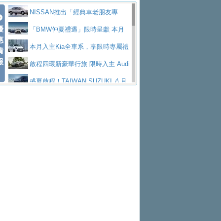
價89萬起
edes-AMG 全新GT 4-Door Coupe全球首發
福斯推出首款GTI純電性能掀背ID.
勇奪中型貨車銷售冠軍
父親節霸氣獻禮！PGO 威力125 最
NISSAN推出「經典車老朋友專
Polo GTI，擁有226匹馬力和零百加速 6.8
Jaguar 公布四門 GT車款正式車名
優
低入手價 $60,900 起 省油ｘ安全ｘ大空間
福斯商旅挺頭家 推出「德系質感 精
案」 以匠人精神煥新珍品座駕
「BMW仲夏禮遇」限時呈獻 本月
惠
秒的實力
為JAGUAR TYPE 01
終於跟上進度，LEXUS發表首款三
陪爸爸輕鬆
算圓夢」專案
yundai推出AllDayEnergy能源服
入主即享尊榮豪華五星假期 多元優購方案
本月入主Kia全車系，享限時專屬禮
情
報
排六座純電旗艦休旅 TZ
有錢也買不到的Golf R！福斯打造
務 讓電動車化身行動儲能系統
NISSAN X-TRAIL 上市首月銷量
同步實施
遇
啟程四環新豪華行旅 限時入主 Audi
全新Golf R 24h賽車將挑戰紐柏林24小時耐
SKODA公布全新小型純電跨界休旅
躋身同級前3名
Toyota歐洲純電車銷量翻倍 2026
A6 旗艦陣容 低月付5,888元起及3 年乙式險
盛夏啟程！TAIWAN SUZUKI 八月
久賽
Epiq內裝設計，預計5月19日全球首發
福斯全新 ID. Polo 起跳價約台幣94
上半年成長113％
XFORCE攜手臺南祀典大天后宮 試
購置金
禮遇全面升級
無懼暑假出行！ZS玩美Cool版與G5
萬，續航里程可達到455公里附氣動式按摩
福斯宣布Golf與T-Roc推出Full Hybri
乘就送限量「幸福駕到」過爐御守
Subaru推動燃油、油電與純電車混
0 PLUS酷涼特仕版升級通風座椅
Ford天外飛來禮 Territory旗艦響宴
座椅
d全油電複合動力車型，預計於今年第四季
KIA米蘭設計周展出Vision Meta Tu
線生產 以彈性製造應對市場變化
Volvo Trucks 承諾成為高科技供應
三件組 再享0利率 入主再抽美國雙人來回機
Forester油電版上市週年保固升級
上市
rismo概念車並公布所有相關資訊，未來將
BMW 旗艦房車7系列中期改款，外
鏈的可靠夥伴
格上租車暑期享8% LINE POINTS
票
父親節再享SUBARU爸氣豪禮
PEUGEOT、CITROEN「EN ROU
是命名為EV8
觀煥然一新、內裝科技與電動車續航里程大
借「東風」之力，HONDA推出中國
回饋 再抽黑鑰匙尊榮禮遇
匠心淬鍊展現世代躍進 ALL-NEW
TE！La Vie en Route｜法式日常，即刻啟
全能ZS翻玩新視界！全新27年式換
幅升級
製造日本重新貼牌全新4代Insight純電動休
MAZDA CX-5 延長保固禮遇限時實施
魅力 自成焦點 胡宇威擔任 The all-
程」 全車系享 5 年
裝曜黑風格套件 含舊換新60萬內輕鬆入手
暑假購車趁現在！ PGO 全車系一
旅
new T-Roc 品牌大使 攜手Volkswagen展現
2026 Honda Motorcycle Cruiser 風
日限定賞車會 指定車款送3,000元加油卡
特斯拉掀充電價格戰 EVOASIS推
不被定義的
格騎士趴圓滿落幕 風格由你定義！一起騎
Skoda Motorsport 125 週年 全台 R
訂閱制假日最低5.25元會員優惠
Honda Motorcycle攜手築間餐飲集