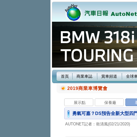
首頁
商業車誌
賞車頻道
全球
2019商業車博覽會
展示點
保養廠
勇氣可嘉？DS預告全新大型四門
AUTONET記者：衛清風(02/21/2020)