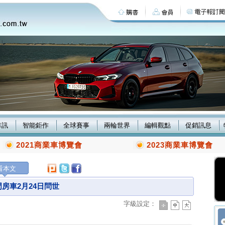
車訊
智能鉅作
全球賽事
兩輪世界
編輯觀點
促銷訊息
2021商業車博覽會
2023商業車博覽會
看本文
房車2月24日問世
字級設定：