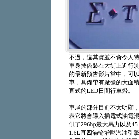
不過，這其實並不會令人特
車身披偽裝在大街上進行
的最新預告影片當中，可
車，具備帶有廠徽的大面
直式的LED日間行車燈。
車尾的部分目前不太明顯，然
表它將會導入插電式油電混合動
供了296hp最大馬力以及4
1.6L直四渦輪增壓汽油引