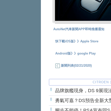
AutoNet汽車新聞APP即時推播通知
快下載iOS版》》
Apple Store
Android版》》
google Play
新聞列表(02/21/2020)
CITROE
品牌旗艦現身，DS 9展現
勇氣可嘉？DS預告全新大
腳步不能停！PSA宣布同S