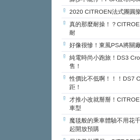
2020 CITROEN法式
真的那麼耐操！？CITROE
耐
好像很慘！東風PSA將關廠
純電時尚小跑旅！DS3 Cros
售！
性價比不低啊！！！DS7 Cr
距！
才推小改就掰掰！CITROEN
車型
魔毯般的乘車體驗不用花千萬！C
起開放預購