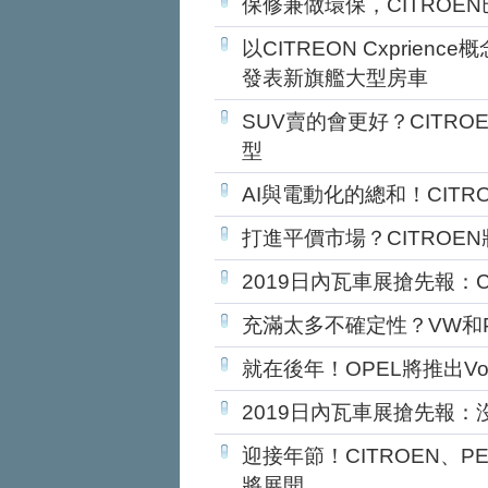
保修兼做環保，CITROE
以CITREON Cxprienc
發表新旗艦大型房車
SUV賣的會更好？CITROEN
型
AI與電動化的總和！CIT
打進平價市場？CITROE
2019日內瓦車展搶先報：CI
充滿太多不確定性？VW和
就在後年！OPEL將推出Vo
2019日內瓦車展搶先報
迎接年節！CITROEN、
將展開