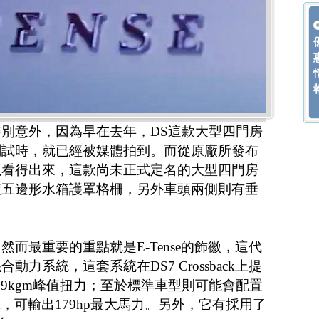
別意外，因為早在去年，DS這款大型四門房
測試時，就已經被媒體拍到。而從原廠所發布
以看得出來，這款尚未正式定名的大型四門房
積五邊形水箱護罩格柵，另外車頭兩側則有垂
而最重要的重點就是E-Tense的飾徽，這代
力系統，這套系統在DS7 Crossback上提
5.9kgm峰值扭力；至於標準車型則可能會配置
擎，可輸出179hp最大馬力。另外，它有採用了