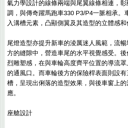
氣力學設計的線條兩端與尾翼線條相連，彰
調，與傳奇躍馬跑車330 P3/P4一脈相承
入溝槽元素，凸顯側翼及其造型的立體感和
尾燈造型亦提升新車的淩厲迷人風範，流暢
方的縫隙中，營造車尾的水平視覺感受。後
烈雕塑感，在與車輪高度齊平位置的導流罩
的通風口。而車輪後方的保險桿表面則設有
槽，呈現出俐落的造型效果，與後車窗上的
應。
座艙設計