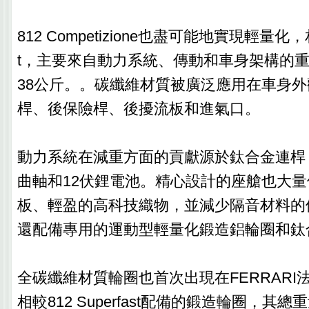
812 Competizione也盡可能地實現輕量化，相較
t，主要來自動力系統、傳動和車身架構的
38公斤。。碳纖維材質被廣泛應用在車身
桿、後保險桿、後擾流板和進氣口。
動力系統在減重方面的貢獻源於鈦合金連桿
曲軸和12伏鋰電池。精心設計的座艙也大
板、輕盈的高科技織物，並減少隔音材料的
還配備專用的運動型輕量化鍛造鋁輪圈和鈦
全碳纖維材質輪圈也首次出現在FERRARI
相較812 Superfast配備的鍛造輪圈，其總