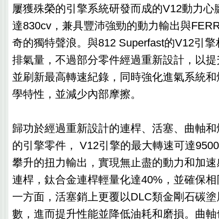
屢獲殊榮的引擎系統研發而成的V12動力心
達830cv，兼具豐沛強勁的動力輸出與FERR
奇的獨特聲浪。與812 Superfast的V12引
排氣量，不過部分零件經過重新設計，以提
並刷新最高轉速紀錄，同時強化進氣系統和
學特性，並減少內部摩擦。
歸功於經過重新設計的連桿、活塞、曲軸和
的引擎零件， V12引擎的最大轉速可達950
攀升的扭力輸出，實現無止盡的動力和加速
連桿，鈦合金連桿輕量化達40%，並確保
一方面，活塞銷上更覆以DLC類金剛石碳
數，進而提升性能並降低油耗和磨損。曲軸