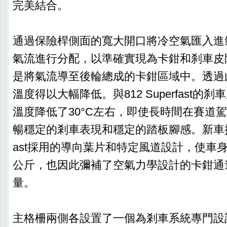
完美結合。
通過保險桿側面的寬大開口將冷空氣匯入進
氣流進行分配，以準確實現為卡鉗和刹車皮
是將氣流導至後輪總成的卡鉗區域中。透過
溫度得以大幅降低。與812 Superfast的
溫度降低了30°C左右，即使長時間在賽道
暢穩定的剎車表現和穩定的踏板腳感。新車摒棄了
ast採用的導向葉片和特定風道設計，使車身
公斤，也因此彌補了空氣力學設計的卡鉗通
量。
主格柵兩側各設置了一個為剎車系統專門設