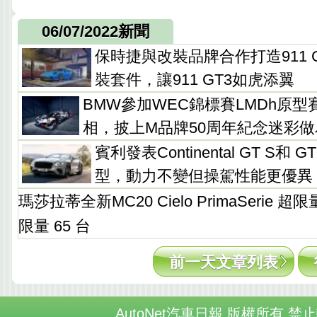
06/07/2022新聞
保時捷與改裝品牌合作打造911 GT
裝套件，讓911 GT3如虎添翼
BMW參加WEC錦標賽LMDh原型賽車M
相，披上M品牌50周年紀念迷彩
賓利發表Continental GT S和
型，動力不變但操駕性能更優異
瑪莎拉蒂全新MC20 Cielo PrimaSerie
限量 65 台
前一天文章列表
AutoNet汽車日報 版權所有 禁