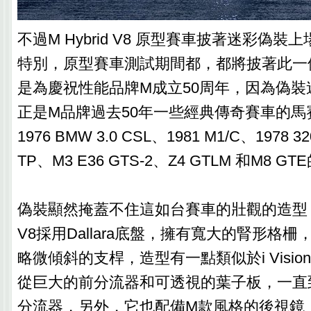
不過M Hybrid V8 原型賽車披著迷彩偽
特別，原型賽車測試期間都，都將披著此一
是為慶祝性能品牌M成立50周年，因為偽裝
正是M品牌過去50年一些經典傳奇賽車的馬
1976 BMW 3.0 CSL、1981 M1/C、1978 320
TP、M3 E36 GTS-2、Z4 GTLM 和M8 G
偽裝顯然掩蓋不住這如台賽車的壯觀的造型，BMW
V8採用Dallara底盤，擁有寬大的腎形格
略微傾斜的支桿，造型有一點類似於i Vision C
從巨大的前分流器和可透視的葉子板，一直
分流器，另外，它也配備M款風格的後視鏡