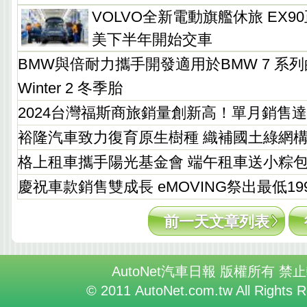
VOLVO全新電動旗艦休旅 EX
美下半年開始交車
BMW與倍耐力攜手開發適用於BMW 7 系列的全
Winter 2 冬季胎
2024台灣福斯商旅銷量創新高！單月銷售達4
裕隆汽車致力復育原生樹種 織補國土綠網
格上租車攜手陽光基金會 端午租車送小粽
慶祝車款銷售雙成長 eMOVING祭出最低19
前一天文章列表
AutoNet汽車日報 版權所有 禁
© 2011 AutoNet.com.tw All Rights 