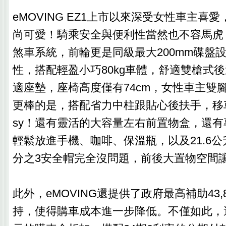
eMOVING EZ1上市以來深受女性車主喜
尚可愛！騎乘安全與便利性當然也不容馬虎
煞車系統，前輪更是同級最大200mm碟盤
性，搭配輕盈小巧80kg車體，舒適雙槍式
適座墊，座椅高度僅有74cm，女性車主雙
更棒的是，搭配省力中柱跟貼心後扶手，移
sy！還有靈活的大容量左右前置物盒，還有
輕鬆放進手機、咖啡、保溫瓶，以及21.6公
分之3安全帽完全沒問題，前後大置物空間
此外，eMOVING還提供了政府最高補助43,
持，使得購車成本進一步降低。不僅如此，還可