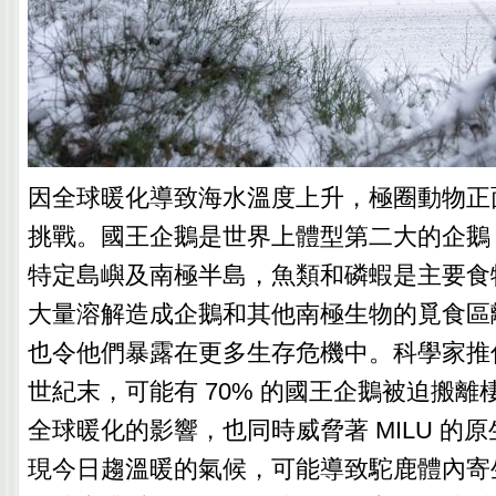
因全球暖化導致海水溫度上升，極圈動物正
挑戰。國王企鵝是世界上體型第二大的企鵝
特定島嶼及南極半島，魚類和磷蝦是主要食
大量溶解造成企鵝和其他南極生物的覓食區
也令他們暴露在更多生存危機中。科學家推
世紀末，可能有 70% 的國王企鵝被迫搬離
全球暖化的影響，也同時威脅著 MILU 的原
現今日趨溫暖的氣候，可能導致駝鹿體內寄