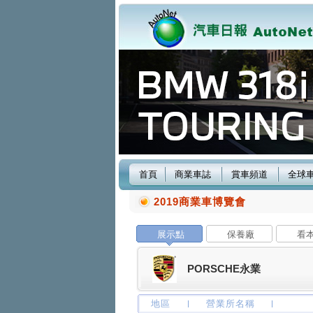
首頁
商業車誌
賞車頻道
全球
2019商業車博覽會
展示點
保養廠
看
PORSCHE永業
地區
營業所名稱