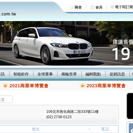
車訊
智能鉅作
全球賽事
兩輪世界
編輯觀點
促銷訊息
2021商業車博覽會
2023商業車博覽會
本文
106北市敦化南路二段333號11樓
(02) 2738-0123
地址
電話