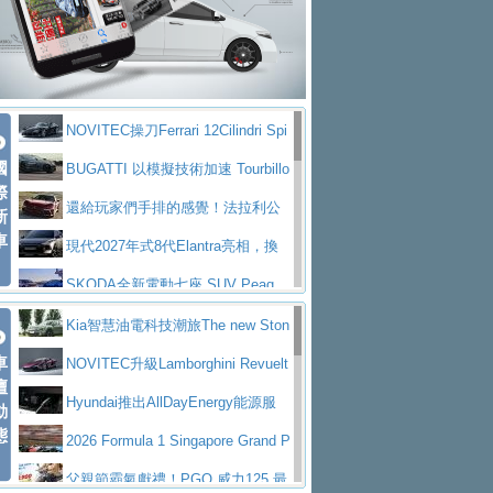
大型 SUV 鎖定七人座豪華市場
BMW攜手漫威電影【蜘蛛人：重生
拌車
消防車除了滅火裝備還需要什麼？
日】
Skoda 發表全新 Peaq 內裝：七人
一探SITRAK “準” 消防車的究竟
大益金龍初試啼聲，汽柴油5噸貨車
座純電旗艦 SUV，行李廂最大可達 935 公
全新純電 Mercedes-Benz C 400 4
不是對手
正宗年鑑2025年全球自動車年鑑1月
升
MATIC Electric 登場
奢華與科技大躍進，MAZDA全新3
NOVITEC操刀Ferrari 12Cilindri Spi
下旬問世！
2024第六屆ISUZU運轉職人挑戰賽
代CX-5全方位進化提前亮相並展開預售94.9
馬自達公布 2027 年式 MX-5 更
國
der 碳纖維空力、鍛造輪圈與Inconel排氣
BUGATTI 以模擬技術加速 Tourbillo
首度前進南台灣熱烈開戰
豪華電能休旅新星 Audi Q4 Sportba
際
萬起
新，新增 Yakudo 特別版
Skoda Peaq 發表全新電動動力系
上身
n 動態開發
還給玩家們手排的感覺！法拉利公
新
ck 55 e-tron S line
Scania Taiwan 逆風而行，加深力
統 最長續航逾 640 公里、支援雙向供電
BMW M2 首度導入 xDrive 四驅，
車
布12Cilidri Manaule手排超跑產品細節
現代2027年式8代Elantra亮相，換
道投資布局
美國與瑞士需求成關鍵推手
The all-new T-Roc 魅力 自成焦點
裝更銳利的造型、更先進的資訊娛樂系統及
SKODA全新電動七座 SUV Peaq
Maserati GT2 Stradale「Tribute to
更高效的動力
問世，擁有品牌史上最寬敞且豪華的座艙
AUDI推出首款高性能油電超跑Nuvo
Kia智慧油電科技潮旅The new Ston
MC12」全球首度亮相
迎接 RANGE ROVER 品牌家族第
車
lari，0到100公里加速2.6秒、極速350公里
百年三叉戟傳奇再啟程 Maserati 重
ic 1-7月累計銷量創歷史新高
NOVITEC升級Lamborghini Revuelt
壇
五位成員 全新 RANGE ROVER GT 預告登
造型華麗時尚、科技座艙再進化，P
／小時
返 1000 Miglia 傳承競速榮耀
法拉利首款純電跑車Luce亮相，最
o 綜效輸出增至1,048匹
Hyundai推出AllDayEnergy能源服
動
場
eugeot 208小改款發表上市94.8萬起
態
大馬力超過1000匹並具備530公里最大續航
小車大空間、座艙科技更先進，SK
務 讓電動車化身行動儲能系統
2026 Formula 1 Singapore Grand P
里程
ODA發表全新純電跨界休旅Eipq祭平民化車
賓士AMG.EA專屬平台首作，Merc
rix 新加坡大獎賽 Audi 極速之旅開放報名
父親節霸氣獻禮！PGO 威力125 最