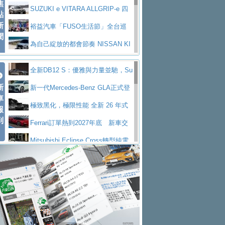
焦
V Prestige
SUZUKI e VITARA ALLGRIP-e 四
點
新
驅精神的純電新詮釋
裕益汽車「FUSO生活節」全台巡
聞
迴 結合生活體驗、交通安全與購車優惠
為自己綻放的都會節奏 NISSAN KI
CKS SAKURA
為品味獨具層峰買家打造的頂級座
全新DB12 S：優雅與力量並馳，Su
駕，MAZDA CX-90 33T AWD Premium Ca
安心舒適旅游的好夥伴 MG HS PH
新
per Tourer的顛峰之作
新一代Mercedes-Benz GLA正式登
ptain Seat
EV
許自己和家人一部舒適安全又高科
車
場 續航最高657公里、支援320kW快充
極致黑化，極限性能 全新 26 年式
報
技的座駕! Ford Territory中型油電休旅
後疫情時代最安全高效重型卡車FU
到
DEFENDER OCTA BLACK 限量登台
Ferrari訂單熱到2027年底 新車交
SO Super Great今日在台登場，結合先進安
中部車業老字號佳樂汽車取得Stella
付至少得等一年以上
Mitsubishi Eclipse Cross轉型純電
全輔助科技
ntis四品牌經銷權，全新多品牌旗艦展示中
屏東特搜大隊再添新利器 SITRAK
休旅 87kWh電池續航超過600公里
全新BMW 318i Touring豪華旅行車
心開幕啟用
救助器材車
買氣不衰、SUZUKI經銷商勇於開啟
全台限量200台 進化現型
不等零關稅的紅利，Jeep品牌今日
全新大店，新北都鈴木占地500坪土城旗艦
2025第七屆ISUZU運轉職人挑戰賽
起展開首批車交車
Volvo EX60 即將叩關，靜肅性、底
展示中心開幕
熱血登場 展現極致車技與專業職人精神
H2GP世界總決賽圓滿落幕 台灣團
盤與數位介面搶先揭露
Audi Q9 將於 2026 年底上市 旗艦
隊表現精彩
淨零減碳指標性應用 純電動水泥預