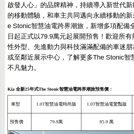
啟發人心」的品牌精神，持續導入新世代新
的移動體驗，和車主共同邁向永續移動的新
e Stonic智慧油電跨界潮旅，新增多項配
日起正式以79.9萬元起展開預售！歡迎所有熱愛T
性外型、先進動力與科技滿滿配備的車迷朋友
或至鄰近展示中心，了解更多The Stonic
不凡魅力。
Kia
全新
25
年式
The Stonic
智慧油電跨界潮旅預售價
：
車型
1.0T
智慧油電時尚版
1.0T
智慧油電驚豔版
預售價
79.9
萬
85.9
萬