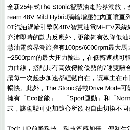
全新25年式The Stonic智慧油電跨界潮旅，全
ream 48V Mild Hybrid渦輪增壓缸內直
0T汽油渦輪引擎與48V智慧油電MHEV系
充沛即時的動力反應外，更能夠有效降低油耗。Th
慧油電跨界潮旅擁有100ps/6000rpm最大馬力及
~2500rpm的最大扭力輸出，在低轉速就
力曲線，搭配具有高效傳輸優勢的7速雙離
讓每一次起步加速都輕鬆自在，讓車主在市
暢快。此外，The Stonic搭載Drive Mo
擁有「Eco節能」、「Sport運動」和「Nor
式，讓駕駛可更加隨心所欲地自由切換不同
Tech UP前瞻科技，科技質感加倍、便利