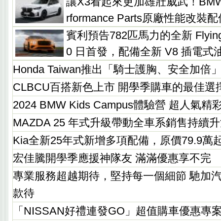
讓X3看起來更加雄壯威武！BMW
rformance Parts原廠性能改裝
賓利預告782匹馬力的全新 Flying 
0 日首發，配備全新 V8 插電式
Honda Taiwan推出「騎士護胸、安全加倍
CLBCU百搭新色上市 開學季購車的最佳選
2024 BMW Kids Campus體驗營 超人氣
MAZDA 25 年式升級帶動全車系銷售持續
Kia全新25年式新增多項配備，原價79.9
宏佳騰開學季應援神隊友 滿滿優惠享不完
專業服務超越期待，堅持每一個細節 馳加
款待
「NISSAN好禮連發GO」超值購車優惠專