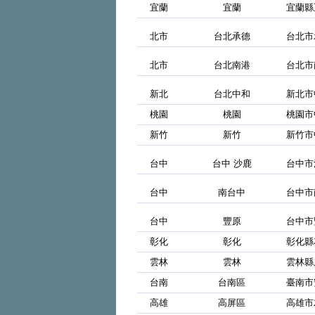
宜蘭
宜蘭
宜蘭縣
北市
台北承德
台北市
北市
台北南港
台北市
新北
台北中和
新北市
桃園
桃園
桃園市
新竹
新竹
新竹市
台中
台中 沙鹿
台中市
台中
南台中
台中市
台中
豐原
台中市
彰化
彰化
彰化縣
雲林
雲林
雲林縣
台南
台南區
臺南市
高雄
高屏區
高雄市