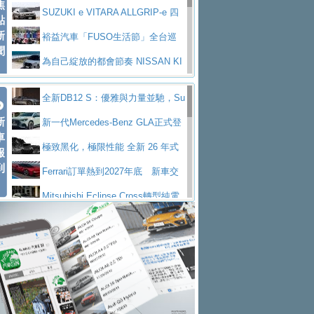
焦
V Prestige
SUZUKI e VITARA ALLGRIP-e 四
點
新
驅精神的純電新詮釋
裕益汽車「FUSO生活節」全台巡
聞
迴 結合生活體驗、交通安全與購車優惠
為自己綻放的都會節奏 NISSAN KI
CKS SAKURA
為品味獨具層峰買家打造的頂級座
全新DB12 S：優雅與力量並馳，Su
駕，MAZDA CX-90 33T AWD Premium Ca
安心舒適旅游的好夥伴 MG HS PH
新
per Tourer的顛峰之作
新一代Mercedes-Benz GLA正式登
ptain Seat
EV
許自己和家人一部舒適安全又高科
車
場 續航最高657公里、支援320kW快充
極致黑化，極限性能 全新 26 年式
報
技的座駕! Ford Territory中型油電休旅
後疫情時代最安全高效重型卡車FU
到
DEFENDER OCTA BLACK 限量登台
Ferrari訂單熱到2027年底 新車交
SO Super Great今日在台登場，結合先進安
中部車業老字號佳樂汽車取得Stella
付至少得等一年以上
Mitsubishi Eclipse Cross轉型純電
全輔助科技
ntis四品牌經銷權，全新多品牌旗艦展示中
屏東特搜大隊再添新利器 SITRAK
休旅 87kWh電池續航超過600公里
全新BMW 318i Touring豪華旅行車
心開幕啟用
救助器材車
買氣不衰、SUZUKI經銷商勇於開啟
全台限量200台 進化現型
不等零關稅的紅利，Jeep品牌今日
全新大店，新北都鈴木占地500坪土城旗艦
2025第七屆ISUZU運轉職人挑戰賽
起展開首批車交車
Volvo EX60 即將叩關，靜肅性、底
展示中心開幕
熱血登場 展現極致車技與專業職人精神
H2GP世界總決賽圓滿落幕 台灣團
盤與數位介面搶先揭露
Audi Q9 將於 2026 年底上市 旗艦
隊表現精彩
淨零減碳指標性應用 純電動水泥預