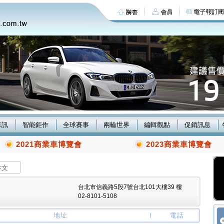
車訊
智能鉅作
全球賽事
兩輪世界
編輯觀點
促銷訊息
2021商業車博覽會
2023商業車博覽會
本文
台北市信義路5段7號台北101大樓39 樓
02-8101-5108
地址
電話