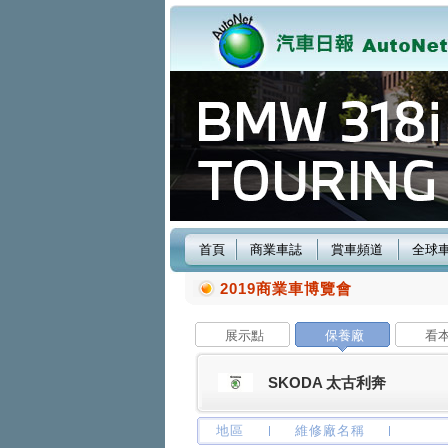
首頁
商業車誌
賞車頻道
全球
2019商業車博覽會
展示點
保養廠
看
SKODA 太古利奔
地區
維修廠名稱