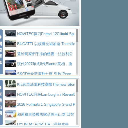
大型 SUV 鎖定七人座豪華市場
BMW攜手漫威電影【蜘蛛人：重生
拌車
消防車除了滅火裝備還需要什麼？
日】
Skoda 發表全新 Peaq 內裝：七人
一探SITRAK “準” 消防車的究竟
大益金龍初試啼聲，汽柴油5噸貨車
座純電旗艦 SUV，行李廂最大可達 935 公
全新純電 Mercedes-Benz C 400 4
不是對手
正宗年鑑2025年全球自動車年鑑1月
升
MATIC Electric 登場
奢華與科技大躍進，MAZDA全新3
NOVITEC操刀Ferrari 12Cilindri Spi
下旬問世！
2024第六屆ISUZU運轉職人挑戰賽
代CX-5全方位進化提前亮相並展開預售94.9
馬自達公布 2027 年式 MX-5 更
國
der 碳纖維空力、鍛造輪圈與Inconel排氣
BUGATTI 以模擬技術加速 Tourbillo
首度前進南台灣熱烈開戰
豪華電能休旅新星 Audi Q4 Sportba
際
萬起
新，新增 Yakudo 特別版
Skoda Peaq 發表全新電動動力系
上身
n 動態開發
還給玩家們手排的感覺！法拉利公
新
ck 55 e-tron S line
Scania Taiwan 逆風而行，加深力
統 最長續航逾 640 公里、支援雙向供電
BMW M2 首度導入 xDrive 四驅，
車
布12Cilidri Manaule手排超跑產品細節
現代2027年式8代Elantra亮相，換
道投資布局
美國與瑞士需求成關鍵推手
The all-new T-Roc 魅力 自成焦點
裝更銳利的造型、更先進的資訊娛樂系統及
SKODA全新電動七座 SUV Peaq
Maserati GT2 Stradale「Tribute to
更高效的動力
問世，擁有品牌史上最寬敞且豪華的座艙
AUDI推出首款高性能油電超跑Nuvo
Kia智慧油電科技潮旅The new Ston
MC12」全球首度亮相
迎接 RANGE ROVER 品牌家族第
車
lari，0到100公里加速2.6秒、極速350公里
百年三叉戟傳奇再啟程 Maserati 重
ic 1-7月累計銷量創歷史新高
NOVITEC升級Lamborghini Revuelt
壇
五位成員 全新 RANGE ROVER GT 預告登
造型華麗時尚、科技座艙再進化，P
／小時
返 1000 Miglia 傳承競速榮耀
法拉利首款純電跑車Luce亮相，最
o 綜效輸出增至1,048匹
2026 Formula 1 Singapore Grand P
動
場
eugeot 208小改款發表上市94.8萬起
態
大馬力超過1000匹並具備530公里最大續航
小車大空間、座艙科技更先進，SK
rix 新加坡大獎賽 Audi 極速之旅開放報名
和運租車榮獲國家品牌玉山獎 以智
里程
ODA發表全新純電跨界休旅Eipq祭平民化車
賓士AMG.EA專屬平台首作，Merc
慧移動與綠能創新
HYUNDAI PORTER II逆勢成長，