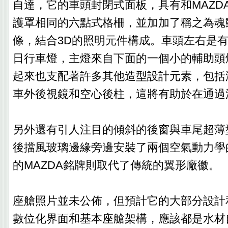
自達，它的車頭封閉式面板，具有和MAZD
護罩相同的六點式格柵，並加加了稱之為魂
條，結合3D的照明元件構成。車頭左右是
日行車燈，主燈來自下面的一個小的輔助頭
起來也支配著許多其他造型設計元素，包括
車外後視鏡和空心後柱，這將有助於在通過
另外還有引人注目的傾斜的後窗與車尾超薄
後擋風玻璃邊緣旁邊安裝了兩個空氣動力學
的MAZDA銘牌則取代了傳統的翼形廠徽。
座艙照片並未公佈，但預計它的大部分設計
數位化界面和基本座艙架構，應該都是水材自Maz