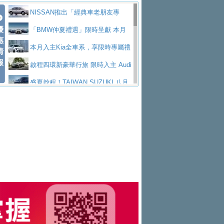
價89萬起
edes-AMG 全新GT 4-Door Coupe全球首發
福斯推出首款GTI純電性能掀背ID.
勇奪中型貨車銷售冠軍
父親節霸氣獻禮！PGO 威力125 最
NISSAN推出「經典車老朋友專
Polo GTI，擁有226匹馬力和零百加速 6.8
Jaguar 公布四門 GT車款正式車名
優
低入手價 $60,900 起 省油ｘ安全ｘ大空間
福斯商旅挺頭家 推出「德系質感 精
案」 以匠人精神煥新珍品座駕
「BMW仲夏禮遇」限時呈獻 本月
惠
秒的實力
為JAGUAR TYPE 01
終於跟上進度，LEXUS發表首款三
陪爸爸輕鬆
算圓夢」專案
和運租車榮獲國家品牌玉山獎 以智
入主即享尊榮豪華五星假期 多元優購方案
本月入主Kia全車系，享限時專屬禮
情
報
排六座純電旗艦休旅 TZ
有錢也買不到的Golf R！福斯打造
慧移動與綠能創新
Volvo Trucks 承諾成為高科技供應
同步實施
遇
啟程四環新豪華行旅 限時入主 Audi
全新Golf R 24h賽車將挑戰紐柏林24小時耐
SKODA公布全新小型純電跨界休旅
鏈的可靠夥伴
XFORCE攜手臺南祀典大天后宮 試
A6 旗艦陣容 低月付5,888元起及3 年乙式險
盛夏啟程！TAIWAN SUZUKI 八月
久賽
Epiq內裝設計，預計5月19日全球首發
福斯全新 ID. Polo 起跳價約台幣94
乘就送限量「幸福駕到」過爐御守
NISSAN X-TRAIL 上市首月銷量
購置金
禮遇全面升級
無懼暑假出行！ZS玩美Cool版與G5
萬，續航里程可達到455公里附氣動式按摩
福斯宣布Golf與T-Roc推出Full Hybri
躋身同級前3名
格上租車暑期享8% LINE POINTS
0 PLUS酷涼特仕版升級通風座椅
Ford天外飛來禮 Territory旗艦響宴
座椅
d全油電複合動力車型，預計於今年第四季
KIA米蘭設計周展出Vision Meta Tu
回饋 再抽黑鑰匙尊榮禮遇
Toyota歐洲純電車銷量翻倍 2026
三件組 再享0利率 入主再抽美國雙人來回機
Forester油電版上市週年保固升級
上市
rismo概念車並公布所有相關資訊，未來將
BMW 旗艦房車7系列中期改款，外
上半年成長113％
Subaru推動燃油、油電與純電車混
票
父親節再享SUBARU爸氣豪禮
PEUGEOT、CITROEN「EN ROU
是命名為EV8
觀煥然一新、內裝科技與電動車續航里程大
借「東風」之力，HONDA推出中國
線生產 以彈性製造應對市場變化
魅力 自成焦點 胡宇威擔任 The all-
TE！La Vie en Route｜法式日常，即刻啟
全能ZS翻玩新視界！全新27年式換
幅升級
製造日本重新貼牌全新4代Insight純電動休
new T-Roc 品牌大使 攜手Volkswagen展現
匠心淬鍊展現世代躍進 ALL-NEW
程」 全車系享 5 年
裝曜黑風格套件 含舊換新60萬內輕鬆入手
暑假購車趁現在！ PGO 全車系一
旅
不被定義的
MAZDA CX-5 延長保固禮遇限時實施
2026 Honda Motorcycle Cruiser 風
日限定賞車會 指定車款送3,000元加油卡
特斯拉掀充電價格戰 EVOASIS推
格騎士趴圓滿落幕 風格由你定義！一起騎
全台最速充電樁降臨桃園！ 華城電
訂閱制假日最低5.25元會員優惠
Honda Motorcycle攜手築間餐飲集