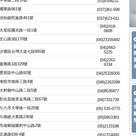
中華路二段35號
(03)5358211
國華路961號
(037)361-599
頭份鎮民族路461號
(037)623-011
(04)2418-
大里區國光路一段1號
0608
文心路3段170號
(04)23155492
(04)2662-
沙鹿區台灣大道七段955號
5225
(04)2262-
復興路1段329號
6334
豐原區中山路92號
(04)25326005
南投市南崗三路4號
(049)2262099
大村鄉中山路二段5號
(04)8536877
彰化茄南里金馬路二段67號
(04)7331728
斗六市大學路一段26號
(05) 535-0775
斗南鎮大業路236號
(05)5953383
民雄鄉福樂村中山路2號
(05)2133188
港路839-4號
(05)2374000