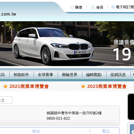
車訊
智能鉅作
全球賽事
兩輪世界
編輯觀點
促銷訊息
2021商業車博覽會
2023商業車博覽會
本文
桃園縣中壢市中華路一段705號2樓
0800-021-622
地址
電話