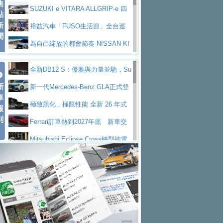
焦
V Prestige
SUZUKI e VITARA ALLGRIP-e 四
點
新
驅精神的純電新詮釋
裕益汽車「FUSO生活節」全台巡
聞
迴 結合生活體驗、交通安全與購車優惠
為自己綻放的都會節奏 NISSAN KI
CKS SAKURA
為品味獨具層峰買家打造的頂級座
全新DB12 S：優雅與力量並馳，Su
駕，MAZDA CX-90 33T AWD Premium Ca
安心舒適旅游的好夥伴 MG HS PH
新
per Tourer的顛峰之作
新一代Mercedes-Benz GLA正式登
ptain Seat
EV
許自己和家人一部舒適安全又高科
車
場 續航最高657公里、支援320kW快充
極致黑化，極限性能 全新 26 年式
報
技的座駕! Ford Territory中型油電休旅
後疫情時代最安全高效重型卡車FU
到
DEFENDER OCTA BLACK 限量登台
Ferrari訂單熱到2027年底 新車交
SO Super Great今日在台登場，結合先進安
中部車業老字號佳樂汽車取得Stella
付至少得等一年以上
Mitsubishi Eclipse Cross轉型純電
全輔助科技
ntis四品牌經銷權，全新多品牌旗艦展示中
屏東特搜大隊再添新利器 SITRAK
休旅 87kWh電池續航超過600公里
全新BMW 318i Touring豪華旅行車
心開幕啟用
救助器材車
買氣不衰、SUZUKI經銷商勇於開啟
全台限量200台 進化現型
不等零關稅的紅利，Jeep品牌今日
全新大店，新北都鈴木占地500坪土城旗艦
2025第七屆ISUZU運轉職人挑戰賽
起展開首批車交車
Volvo EX60 即將叩關，靜肅性、底
展示中心開幕
熱血登場 展現極致車技與專業職人精神
H2GP世界總決賽圓滿落幕 台灣團
盤與數位介面搶先揭露
Audi Q9 將於 2026 年底上市 旗艦
隊表現精彩
淨零減碳指標性應用 純電動水泥預