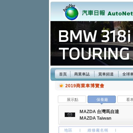
首頁
商業車誌
賞車頻道
全球
2019商業車博覽會
展示點
保養廠
看
MAZDA 台灣馬自達
MAZDA Taiwan
地區
維修廠名稱