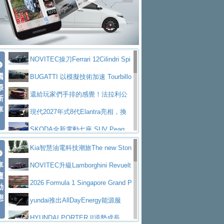
大型 SUV 鎖定七人座豪華市場
BMW攜手漫威電影【蜘蛛人：重生
拌車
消防車除了滅火裝備還需要什麼？
日】
Skoda 發表全新 Peaq 內裝：七人
一探SITRAK “準” 消防車的究竟
大益金龍初試啼聲，汽柴油5噸貨車
座純電旗艦 SUV，行李廂最大可達 935 公
全新純電 Mercedes-Benz C 400 4
不是對手
正宗年鑑2025年全球自動車年鑑1月
升
MATIC Electric 登場
奢華與科技大躍進，MAZDA全新3
NOVITEC操刀Ferrari 12Cilindri Spi
下旬問世！
2024第六屆ISUZU運轉職人挑戰賽
代CX-5全方位進化提前亮相並展開預售94.9
馬自達公布 2027 年式 MX-5 更
國
der 碳纖維空力、鍛造輪圈與Inconel排氣
BUGATTI 以模擬技術加速 Tourbillo
首度前進南台灣熱烈開戰
豪華電能休旅新星 Audi Q4 Sportba
際
萬起
新，新增 Yakudo 特別版
Skoda Peaq 發表全新電動動力系
上身
n 動態開發
還給玩家們手排的感覺！法拉利公
新
ck 55 e-tron S line
Scania Taiwan 逆風而行，加深力
統 最長續航逾 640 公里、支援雙向供電
BMW M2 首度導入 xDrive 四驅，
車
布12Cilidri Manaule手排超跑產品細節
現代2027年式8代Elantra亮相，換
道投資布局
美國與瑞士需求成關鍵推手
The all-new T-Roc 魅力 自成焦點
裝更銳利的造型、更先進的資訊娛樂系統及
SKODA全新電動七座 SUV Peaq
Maserati GT2 Stradale「Tribute to
更高效的動力
問世，擁有品牌史上最寬敞且豪華的座艙
AUDI推出首款高性能油電超跑Nuvo
Kia智慧油電科技潮旅The new Ston
MC12」全球首度亮相
迎接 RANGE ROVER 品牌家族第
車
lari，0到100公里加速2.6秒、極速350公里
百年三叉戟傳奇再啟程 Maserati 重
ic 1-7月累計銷量創歷史新高
NOVITEC升級Lamborghini Revuelt
壇
五位成員 全新 RANGE ROVER GT 預告登
造型華麗時尚、科技座艙再進化，P
／小時
返 1000 Miglia 傳承競速榮耀
法拉利首款純電跑車Luce亮相，最
o 綜效輸出增至1,048匹
2026 Formula 1 Singapore Grand P
動
場
eugeot 208小改款發表上市94.8萬起
態
大馬力超過1000匹並具備530公里最大續航
小車大空間、座艙科技更先進，SK
rix 新加坡大獎賽 Audi 極速之旅開放報名
yundai推出AllDayEnergy能源服
里程
ODA發表全新純電跨界休旅Eipq祭平民化車
賓士AMG.EA專屬平台首作，Merc
務 讓電動車化身行動儲能系統
HYUNDAI PORTER II逆勢成長，