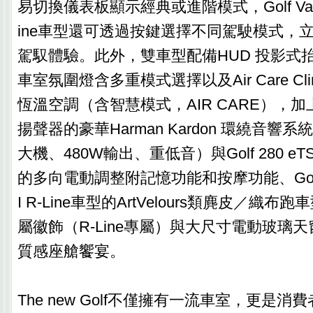
易切換儀表板顯示經典或進階模式，Golf Variant
ine車型還可透過按鍵選擇不同駕駛模式，
駕馭體驗。此外，雙車型配備HUD 投影式抬
車室氛圍燈含多重模式選擇以及Air Care Clim
恆溫空調（含智慧模式，AIR CARE），加
揚聲器的豪華Harman Kardon 環繞音響系
大機、480W輸出、重低音）與Golf 280 eTS
的多向電動調整附記憶功能和按摩功能、Golf Var
I R-Line車型的ArtVelours類麂皮／織
屬徽飾（R-Line專屬）與大尺寸電動玻璃
質感座艙饗宴。
The new Golf不僅擁有一流車室，更是