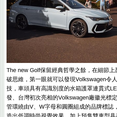
The new Golf保留經典哲學之餘，在細
破思維，第一眼就可以發現Volkswagen
技，車頭具有高識別度的水箱護罩連貫式L
發、台灣初次亮相的Volkswagen廠徽光
管環繞由V、W字母和圓圈組成的品牌標誌
造出低調時尚視覺效果，加上預售雙車型具有IQ