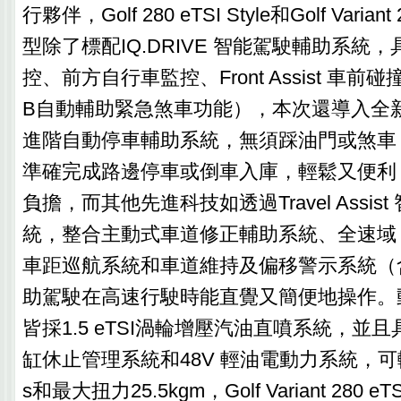
行夥伴，Golf 280 eTSI Style和Golf Variant 
型除了標配IQ.DRIVE 智能駕駛輔助系統
控、前方自行車監控、Front Assist 車前
B自動輔助緊急煞車功能），本次還導入全新Park 
進階自動停車輔助系統，無須踩油門或煞車
準確完成路邊停車或倒車入庫，輕鬆又便利
負擔，而其他先進科技如透過Travel Assis
統，整合主動式車道修正輔助系統、全速域 
車距巡航系統和車道維持及偏移警示系統（
助駕駛在高速行駛時能直覺又簡便地操作。
皆採1.5 eTSI渦輪增壓汽油直噴系統，並且
缸休止管理系統和48V 輕油電動力系統，可
s和最大扭力25.5kgm，Golf Variant 280 e