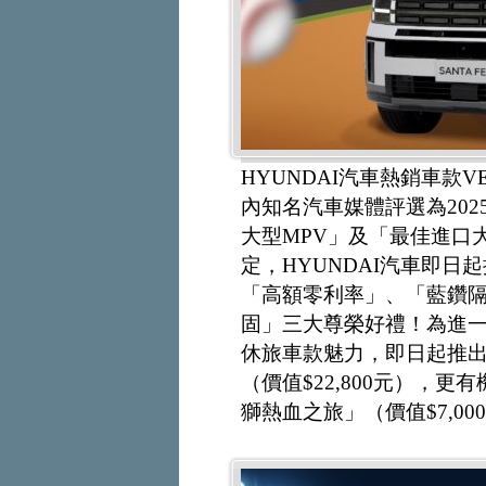
HYUNDAI汽車熱銷車款VE
內知名汽車媒體評選為20
大型MPV」及「最佳進口
定，HYUNDAI汽車即
「高額零利率」、「藍鑽
固」三大尊榮好禮！為進一
休旅車款魅力，即日起推出
（價值$22,800元），更有機會
獅熱血之旅」（價值$7,0