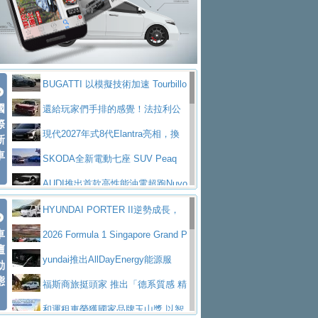
座純電旗艦 SUV，行李廂最大可達 935 公
全新純電 Mercedes-Benz C 400 4
拌車
消防車除了滅火裝備還需要什麼？
升
MATIC Electric 登場
奢華與科技大躍進，MAZDA全新3
一探SITRAK “準” 消防車的究竟
大益金龍初試啼聲，汽柴油5噸貨車
代CX-5全方位進化提前亮相並展開預售94.9
馬自達公布 2027 年式 MX-5 更
不是對手
正宗年鑑2025年全球自動車年鑑1月
萬起
新，新增 Yakudo 特別版
Skoda Peaq 發表全新電動動力系
BUGATTI 以模擬技術加速 Tourbillo
下旬問世！
2024第六屆ISUZU運轉職人挑戰賽
統 最長續航逾 640 公里、支援雙向供電
BMW M2 首度導入 xDrive 四驅，
國
n 動態開發
還給玩家們手排的感覺！法拉利公
首度前進南台灣熱烈開戰
豪華電能休旅新星 Audi Q4 Sportba
際
美國與瑞士需求成關鍵推手
The all-new T-Roc 魅力 自成焦點
布12Cilidri Manaule手排超跑產品細節
現代2027年式8代Elantra亮相，換
新
ck 55 e-tron S line
Scania Taiwan 逆風而行，加深力
Maserati GT2 Stradale「Tribute to
車
裝更銳利的造型、更先進的資訊娛樂系統及
SKODA全新電動七座 SUV Peaq
道投資布局
MC12」全球首度亮相
迎接 RANGE ROVER 品牌家族第
更高效的動力
問世，擁有品牌史上最寬敞且豪華的座艙
AUDI推出首款高性能油電超跑Nuvo
五位成員 全新 RANGE ROVER GT 預告登
造型華麗時尚、科技座艙再進化，P
lari，0到100公里加速2.6秒、極速350公里
百年三叉戟傳奇再啟程 Maserati 重
HYUNDAI PORTER II逆勢成長，
場
eugeot 208小改款發表上市94.8萬起
突然滿天都是小星星！ 台灣賓士突
車
／小時
返 1000 Miglia 傳承競速榮耀
法拉利首款純電跑車Luce亮相，最
勇奪中型貨車銷售冠軍
2026 Formula 1 Singapore Grand P
壇
襲式宣告全新 GLB 第四季上市即日起接單1
台灣僅此一台 ! ROYAL ENFIELD
大馬力超過1000匹並具備530公里最大續航
小車大空間、座艙科技更先進，SK
rix 新加坡大獎賽 Audi 極速之旅開放報名
yundai推出AllDayEnergy能源服
動
98萬起
SHOTGUN 650 x ROUGH CRAFTS 限量特
態
里程
ODA發表全新純電跨界休旅Eipq祭平民化車
賓士AMG.EA專屬平台首作，Merc
務 讓電動車化身行動儲能系統
福斯商旅挺頭家 推出「德系質感 精
仕版29日開放搶購
價89萬起
edes-AMG 全新GT 4-Door Coupe全球首發
福斯推出首款GTI純電性能掀背ID.
算圓夢」專案
和運租車榮獲國家品牌玉山獎 以智