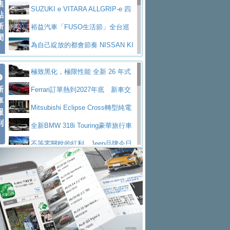
焦
V Prestige
SUZUKI e VITARA ALLGRIP-e 四
點
新
驅精神的純電新詮釋
裕益汽車「FUSO生活節」全台巡
聞
迴 結合生活體驗、交通安全與購車優惠
為自己綻放的都會節奏 NISSAN KI
CKS SAKURA
為品味獨具層峰買家打造的頂級座
極致黑化，極限性能 全新 26 年式
駕，MAZDA CX-90 33T AWD Premium Ca
安心舒適旅游的好夥伴 MG HS PH
新
DEFENDER OCTA BLACK 限量登台
Ferrari訂單熱到2027年底 新車交
ptain Seat
EV
許自己和家人一部舒適安全又高科
車
付至少得等一年以上
Mitsubishi Eclipse Cross轉型純電
報
技的座駕! Ford Territory中型油電休旅
後疫情時代最安全高效重型卡車FU
到
休旅 87kWh電池續航超過600公里
全新BMW 318i Touring豪華旅行車
SO Super Great今日在台登場，結合先進安
中部車業老字號佳樂汽車取得Stella
全台限量200台 進化現型
不等零關稅的紅利，Jeep品牌今日
全輔助科技
ntis四品牌經銷權，全新多品牌旗艦展示中
屏東特搜大隊再添新利器 SITRAK
起展開首批車交車
Volvo EX60 即將叩關，靜肅性、底
心開幕啟用
救助器材車
買氣不衰、SUZUKI經銷商勇於開啟
盤與數位介面搶先揭露
Audi Q9 將於 2026 年底上市 旗艦
全新大店，新北都鈴木占地500坪土城旗艦
2025第七屆ISUZU運轉職人挑戰賽
大型 SUV 鎖定七人座豪華市場
BMW攜手漫威電影【蜘蛛人：重生
展示中心開幕
熱血登場 展現極致車技與專業職人精神
H2GP世界總決賽圓滿落幕 台灣團
日】
Skoda 發表全新 Peaq 內裝：七人
隊表現精彩
淨零減碳指標性應用 純電動水泥預