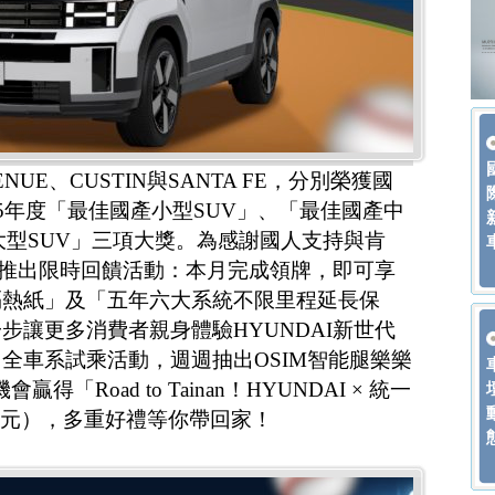
NUE、CUSTIN與SANTA FE，分別榮獲國
25年度「最佳國產小型SUV」、「最佳國產中
大型SUV」三項大獎。為感謝國人支持與肯
日起推出限時回饋活動：本月完成領牌，即可享
隔熱紙」及「五年六大系統不限里程延長保
步讓更多消費者親身體驗HYUNDAI新世代
全車系試乘活動，週週抽出OSIM智能腿樂樂
贏得「Road to Tainan！HYUNDAI × 統一
00元），多重好禮等你帶回家！