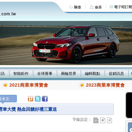
車訊
智能鉅作
全球賽事
兩輪世界
編輯觀點
促銷訊息
2021商業車博覽會
2023商業車博覽會
看本文
度風雲車大獎 熱血回饋好禮三重送
字級設定：