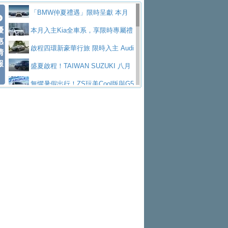
Polo GTI，擁有226匹馬力和零百加速 6.8
Jaguar 公布四門 GT車款正式車名
慧移動與綠能創新
父親節霸氣獻禮！PGO 威力125 最
「BMW仲夏禮遇」限時呈獻 本月
秒的實力
為JAGUAR TYPE 01
終於跟上進度，LEXUS發表首款三
優
低入手價 $60,900 起 省油ｘ安全ｘ大空間
Toyota歐洲純電車銷量翻倍 2026
入主即享尊榮豪華五星假期 多元優購方案
本月入主Kia全車系，享限時專屬禮
惠
排六座純電旗艦休旅 TZ
有錢也買不到的Golf R！福斯打造
陪爸爸輕鬆
上半年成長113％
NISSAN X-TRAIL 上市首月銷量
同步實施
遇
啟程四環新豪華行旅 限時入主 Audi
情
報
全新Golf R 24h賽車將挑戰紐柏林24小時耐
SKODA公布全新小型純電跨界休旅
躋身同級前3名
Subaru推動燃油、油電與純電車混
A6 旗艦陣容 低月付5,888元起及3 年乙式險
盛夏啟程！TAIWAN SUZUKI 八月
久賽
Epiq內裝設計，預計5月19日全球首發
福斯全新 ID. Polo 起跳價約台幣94
線生產 以彈性製造應對市場變化
XFORCE攜手臺南祀典大天后宮 試
購置金
禮遇全面升級
無懼暑假出行！ZS玩美Cool版與G5
萬，續航里程可達到455公里附氣動式按摩
福斯宣布Golf與T-Roc推出Full Hybri
乘就送限量「幸福駕到」過爐御守
Volvo Trucks 承諾成為高科技供應
0 PLUS酷涼特仕版升級通風座椅
Ford天外飛來禮 Territory旗艦響宴
座椅
d全油電複合動力車型，預計於今年第四季
KIA米蘭設計周展出Vision Meta Tu
鏈的可靠夥伴
格上租車暑期享8% LINE POINTS
三件組 再享0利率 入主再抽美國雙人來回機
Forester油電版上市週年保固升級
上市
rismo概念車並公布所有相關資訊，未來將
BMW 旗艦房車7系列中期改款，外
回饋 再抽黑鑰匙尊榮禮遇
匠心淬鍊展現世代躍進 ALL-NEW
票
父親節再享SUBARU爸氣豪禮
PEUGEOT、CITROEN「EN ROU
是命名為EV8
觀煥然一新、內裝科技與電動車續航里程大
借「東風」之力，HONDA推出中國
MAZDA CX-5 延長保固禮遇限時實施
魅力 自成焦點 胡宇威擔任 The all-
TE！La Vie en Route｜法式日常，即刻啟
全能ZS翻玩新視界！全新27年式換
幅升級
製造日本重新貼牌全新4代Insight純電動休
現代汽車發表全新電動跨界休旅Ioni
new T-Roc 品牌大使 攜手Volkswagen展現
Skoda Motorsport 125 週年 全台 R
程」 全車系享 5 年
裝曜黑風格套件 含舊換新60萬內輕鬆入手
暑假購車趁現在！ PGO 全車系一
旅
q 3，科幻風格的造型具備335公里最大續航
不被定義的
S Roadshow 熱血啟動
Nissan力拚縮短新車開發週期 導
日限定賞車會 指定車款送3,000元加油卡
特斯拉掀充電價格戰 EVOASIS推
里程
入AI、借鏡中國車廠求生
全台最速充電樁降臨桃園！ 華城電
訂閱制假日最低5.25元會員優惠
Honda Motorcycle攜手築間餐飲集
能首座640kW極速充電站正式啟用
BMW iX3投產9個月突破5萬輛 匈
團「燒肉Smile」跨界合作
出國、國旅都能用！iRent前進桃園