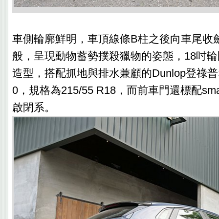
車側輪廓鮮明，車頂線條B柱之後向車尾收
般，呈現動物蓄勢撲殺獵物的姿態，18吋
造型，搭配抓地與排水兼顧的Dunlop登祿普Sp Sp
0，規格為215/55 R18，而前車門還標配smart
啟閉系。