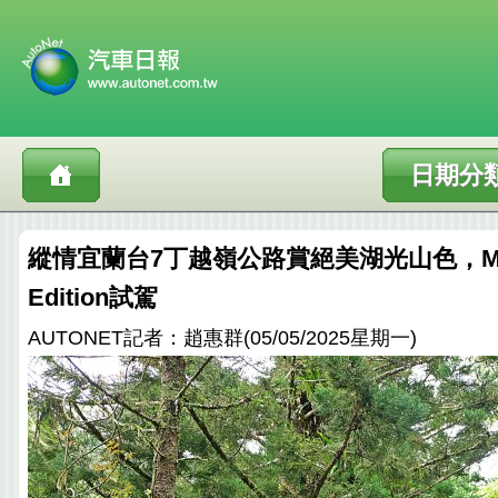
日期分
縱情宜蘭台7丁越嶺公路賞絕美湖光山色，MAZDA
Edition試駕
AUTONET記者：趙惠群(05/05/2025星期一)