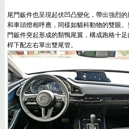
尾門鈑件也呈現起伏凹凸變化，帶出強烈的
和車頭燈相呼應，同樣如貓科動物的雙眼。
門鈑件突起形成的類鴨尾翼，構成跑格十足
桿下配左右單出雙尾管。