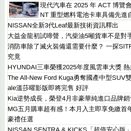
現代汽車在 2025 年 ACT 博覽
NT 重型燃料電池卡車具備先進
NISSAN全新3代Leaf最新技術資訊釋出
大益金龍初試啼聲，汽柴油5噸貨車不是對
消防車除了滅火裝備還需要什麼？ 一探SITRA
究竟
HYUNDAI三車榮獲2025年度風雲車大獎
The All-New Ford Kuga勇奪國產中型SUV雙
ale溫莎曜影版即將完售 好評
Kia逆勢成長，榮登4月非豪華純進口品牌銷
MG五月購車超有感！本月入主即享免繳首年
豪禮任選
NISSAN SENTRA & KICKS「超值安心版