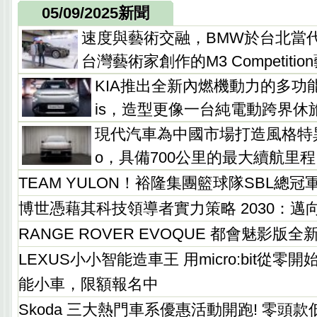
05/09/2025新聞
速度與藝術交融，BMW於台北當
台灣藝術家創作的M3 Competitio
KIA推出全新內燃機動力的多功能休旅
is，造型更像一台純電動跨界休
現代汽車為中國市場打造風格特異的
o，具備700公里的最大續航里程
TEAM YULON！裕隆集團籃球隊SBL總
博世憑藉其科技領導者實力策略 2030：邁
RANGE ROVER EVOQUE 都會魅影版全
LEXUS小小智能造車王 用micro:bit從
能小車，限額報名中
Skoda 三大熱門車系優惠活動開跑! 零頭款