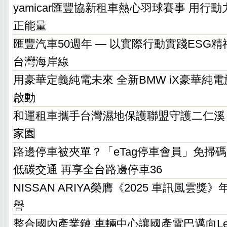
yamicar匯豐協新租車熱心羽球賽事 用行
正能量
匯豐汽車50週年 — 以實際行動實踐ESG
台灣海岸線
用豪華定義純電未來 全新BMW iX豪華純
啟動
和運租車攜手台灣濕地保護聯盟守護二仁溪
家園
路邊停車被夾單？「eTag停車會員」免掃碼
低碳交通 再享全台路邊停車36
NISSAN ARIYA榮膺《2025 車訊風雲
譽
整合國內產業鏈 車輛中心讓國產電巴邁向Lev