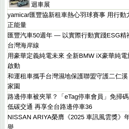
迴車展
yamicar匯豐協新租車熱心羽球賽事 用行
正能量
匯豐汽車50週年 — 以實際行動實踐ESG
台灣海岸線
用豪華定義純電未來 全新BMW iX豪華純
啟動
和運租車攜手台灣濕地保護聯盟守護二仁溪
家園
路邊停車被夾單？「eTag停車會員」免掃碼
低碳交通 再享全台路邊停車36
NISSAN ARIYA榮膺《2025 車訊風雲
譽