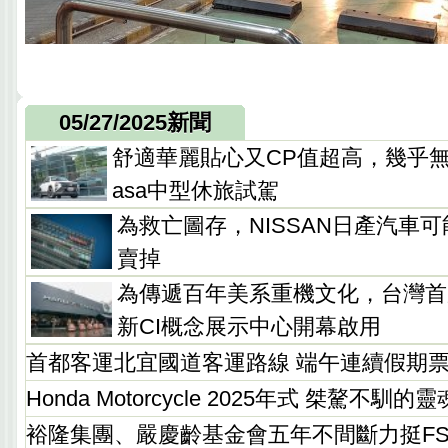
05/27/2025新聞
舒適華麗貼心又CP值超高，幾乎無
asa中型休旅試駕
為救亡圖存，NISSAN日產汽車
賣掉
為傳遞百年美系重機文化，台灣首
新CI概念展示中心開幕啟用
首都客運北宜國道客運路線 端午連續假期
Honda Motorcycle 2025年式 桀驁不馴
裕隆集團、嚴慶齡基金會五年不間斷力挺FS