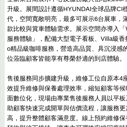
升級。展間設計遵循HYUNDAI全球品牌C
代，空間寬敞明亮，最多可展示6台展車，
款比較與賞車體驗需求。展示空間亦導入「We C
服務體驗」，配備大型電子看板、Villa級香氛系
o精品級咖啡服務，營造高品質、具沉浸感
位蒞臨顧客皆能享有尊榮舒適的到店體驗。
售後服務同步擴建升級，維修工位自原本4座
效提升維修與保養處理效率，縮短顧客等候
面數位化，現場由專業售後服務人員以平板
助顧客快速完成開單與估價流程，讓服務更
高，提升整體顧客滿意度。線上預約維修保