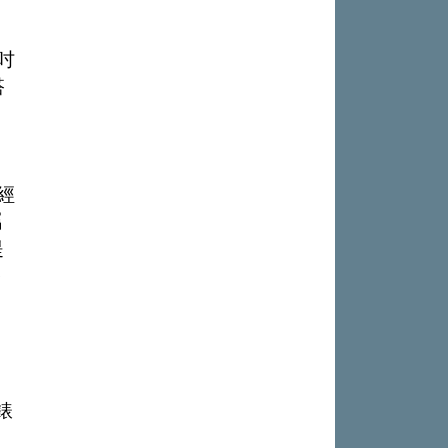
出風采
S Roadshow 熱血啟動
全台最速充電樁降臨桃園！ 華城電
團「燒肉Smile」跨界合作
出國、國旅都能用！iRent前進桃園
吋
能首座640kW極速充電站正式啟用
和運租車（7855）上市前競價拍賣
機場
17.8PS 馬力怪物出閘！PGO TIG
搭
完成 預計8月11日掛牌上市
DC Line 完美演繹『出廠即戰力』，限時購
格上共享車暑期優惠登場 揪友註冊
車禮遇錯過不
最高送萬元租車金
MINI X 宜蘭凱渡廣場酒店 聯手開
啟夏日玩樂新航線
和運租車搶暑期國旅商機 暑期租車
d經
5折起
NISSAN提醒車主留意「巴威」颱
屬
風動態 提供救援協助與優惠維修
中華三菱同步啟動『夏季健診』 及
提
路
『天災救援服務』 提供車輛完整保障
錶