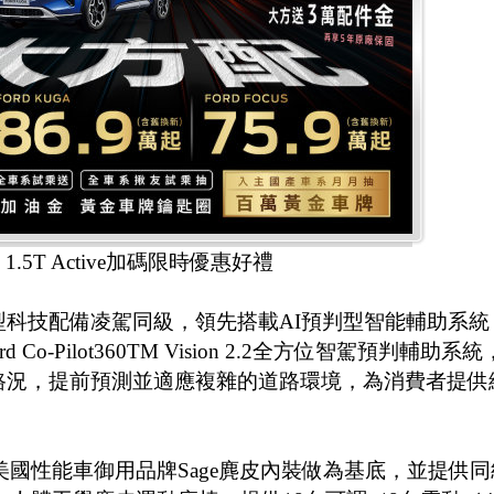
好！1.5T Active加碼限時優惠好禮
5T Active車型科技配備凌駕同級，領先搭載AI預判型智能輔助系
d Co-Pilot360TM Vision 2.2全方位智駕預判輔助系統
路況，提前預測並適應複雜的道路環境，為消費者提供
內飾及美國性能車御用品牌Sage麂皮內裝做為基底，並提供同