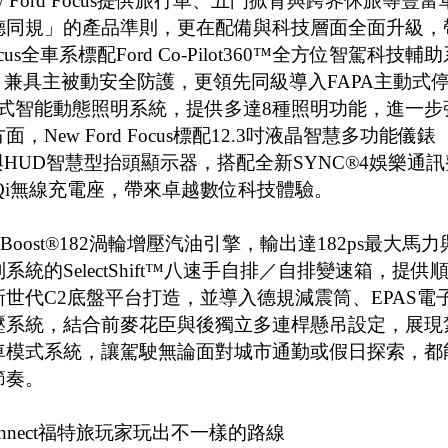
Ford Focus提供旅行車、五門掀背與跨界休旅等豐富
德同規」的產品準則，更在配備與科技層面全面升級，
us全車系標配Ford Co-Pilot360™全方位智駕科技輔助
，兼具主被動安全防護，更領先同級導入FAPA主動式
 LED矩陣式智能動態照明系統，提供多達8種照明功能，進一步
ew Ford Focus標配12.3吋液晶智慧多功能儀錶
與HUD智慧型抬頭顯示器，搭配全新SYNC®4娛樂通訊
Qi無線充電座，帶來卓越數位科技體驗。
升EcoBoost®182渦輪增壓汽油引擎，輸出達182ps最大馬力
系統的SelectShift™八速手自排／自排變速箱，提供
世代C2底盤平台打造，並導入德規減震筒、EPAS電
壓系統，結合前麥花臣與後獨立多連桿懸吊設定，展現
車模式系統，讓駕駛無論面對城市通勤或假日探索，都
節奏。
o Connect福特旅玩家玩出不一樣的路線