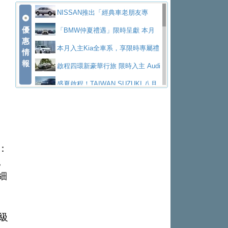
價89萬起
edes-AMG 全新GT 4-Door Coupe全球首發
福斯推出首款GTI純電性能掀背ID.
勇奪中型貨車銷售冠軍
父親節霸氣獻禮！PGO 威力125 最
NISSAN推出「經典車老朋友專
Polo GTI，擁有226匹馬力和零百加速 6.8
Jaguar 公布四門 GT車款正式車名
優
低入手價 $60,900 起 省油ｘ安全ｘ大空間
福斯商旅挺頭家 推出「德系質感 精
案」 以匠人精神煥新珍品座駕
「BMW仲夏禮遇」限時呈獻 本月
惠
秒的實力
為JAGUAR TYPE 01
終於跟上進度，LEXUS發表首款三
陪爸爸輕鬆
算圓夢」專案
yundai推出AllDayEnergy能源服
入主即享尊榮豪華五星假期 多元優購方案
本月入主Kia全車系，享限時專屬禮
情
報
排六座純電旗艦休旅 TZ
有錢也買不到的Golf R！福斯打造
務 讓電動車化身行動儲能系統
NISSAN X-TRAIL 上市首月銷量
同步實施
遇
啟程四環新豪華行旅 限時入主 Audi
全新Golf R 24h賽車將挑戰紐柏林24小時耐
SKODA公布全新小型純電跨界休旅
躋身同級前3名
Toyota歐洲純電車銷量翻倍 2026
A6 旗艦陣容 低月付5,888元起及3 年乙式險
盛夏啟程！TAIWAN SUZUKI 八月
久賽
Epiq內裝設計，預計5月19日全球首發
福斯全新 ID. Polo 起跳價約台幣94
上半年成長113％
XFORCE攜手臺南祀典大天后宮 試
購置金
禮遇全面升級
無懼暑假出行！ZS玩美Cool版與G5
萬，續航里程可達到455公里附氣動式按摩
福斯宣布Golf與T-Roc推出Full Hybri
乘就送限量「幸福駕到」過爐御守
Subaru推動燃油、油電與純電車混
0 PLUS酷涼特仕版升級通風座椅
Ford天外飛來禮 Territory旗艦響宴
座椅
d全油電複合動力車型，預計於今年第四季
KIA米蘭設計周展出Vision Meta Tu
線生產 以彈性製造應對市場變化
Volvo Trucks 承諾成為高科技供應
三件組 再享0利率 入主再抽美國雙人來回機
Forester油電版上市週年保固升級
統：
上市
rismo概念車並公布所有相關資訊，未來將
BMW 旗艦房車7系列中期改款，外
鏈的可靠夥伴
格上租車暑期享8% LINE POINTS
票
父親節再享SUBARU爸氣豪禮
PEUGEOT、CITROEN「EN ROU
，
是命名為EV8
觀煥然一新、內裝科技與電動車續航里程大
借「東風」之力，HONDA推出中國
回饋 再抽黑鑰匙尊榮禮遇
匠心淬鍊展現世代躍進 ALL-NEW
TE！La Vie en Route｜法式日常，即刻啟
全能ZS翻玩新視界！全新27年式換
細
幅升級
製造日本重新貼牌全新4代Insight純電動休
MAZDA CX-5 延長保固禮遇限時實施
魅力 自成焦點 胡宇威擔任 The all-
程」 全車系享 5 年
裝曜黑風格套件 含舊換新60萬內輕鬆入手
暑假購車趁現在！ PGO 全車系一
旅
new T-Roc 品牌大使 攜手Volkswagen展現
2026 Honda Motorcycle Cruiser 風
日限定賞車會 指定車款送3,000元加油卡
特斯拉掀充電價格戰 EVOASIS推
級
不被定義的
格騎士趴圓滿落幕 風格由你定義！一起騎
Skoda Motorsport 125 週年 全台 R
訂閱制假日最低5.25元會員優惠
Honda Motorcycle攜手築間餐飲集