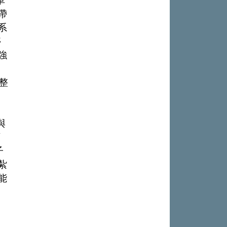
車
帶
系
停
強
整
與
順
子
紮
能