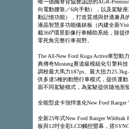
唯一德國脊背協會認證的AGR-Prem
向電動腰靠／6向手動），以及駕駛座
動記憶功能），打造質感與舒適兼具的
液晶智慧多功能儀錶板（內建全新Visi
載360⁰環景影像行車輔助系統，除提
零死角完整行車視野。
The All-New Ford Kuga Activ
典傳奇Mustang賽道級模組化引擎科技，
調校最大馬力187ps、最大扭力25.
供多達5種的動態行車模式，提供運動、節
面不同駕駛模式，為駕駛提供隨地形
全能型皮卡強悍進化New Ford Ranger W
全新25年式New Ford Ranger Wil
板與12吋全彩LCD觸控螢幕，搭SYNC®