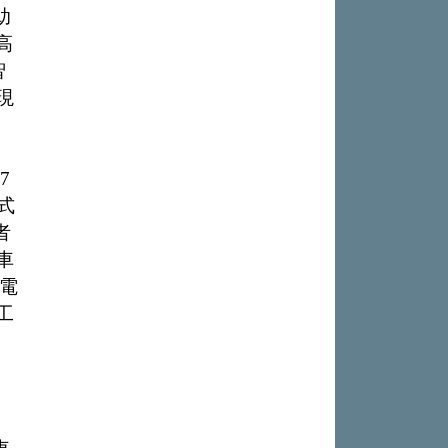
助
高
智
現
7
式
者
車
載電
工