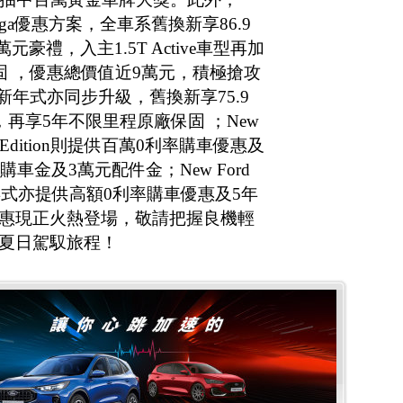
d Kuga優惠方案，全車系舊換新享86.9
元豪禮，入主1.5T Active車型再加
固 ，優惠總價值近9萬元，積極搶攻
us全新年式亦同步升級，舊換新享75.9
再享5年不限里程原廠保固 ；New
 FRS Edition則提供百萬0利率購車優惠及
車金及3萬元配件金；New Ford
新25年式亦提供高額0利率購車優惠及5年
優惠現正火熱登場，敬請把握良機輕
的夏日駕馭旅程！