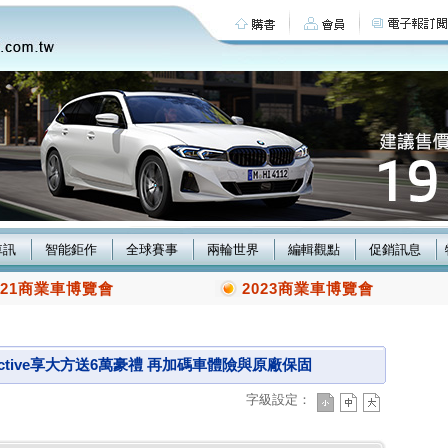
車訊
智能鉅作
全球賽事
兩輪世界
編輯觀點
促銷訊息
021商業車博覽會
2023商業車博覽會
 1.5T Active享大方送6萬豪禮 再加碼車體險與原廠保固
字級設定：