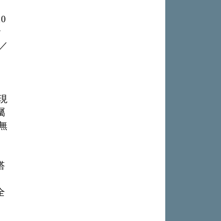
0
含
鎖／
現
屬
無
搭
全