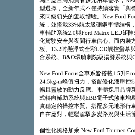
為回應台灣消費者多元用車需求，New 
型選擇，全新年式不僅持續落實「與
來同級領先的駕馭體驗。New Ford Foc
統，並搭載33%航太級硼鋼車體結構
車輔助系統2.0與Ford Matrix
化駕駛安全與夜間行車信心。而內裝方面，N
板、13.2吋懸浮式全彩LCD觸控螢幕
合系統、B&O環艙劇院級揚聲系統與
New Ford Focus全車系皆搭載1.5
24.5kg-m峰值扭力，搭配優化液壓控制
暢且靈敏的動力反應。車體採用品牌新
式轉向輔助系統與EBB電子式煞車增
實穩定的操控本質。搭配多元地形行
自在應對，輕鬆駕馭多變路況與生活
個性化風格加乘 New Ford Tourne