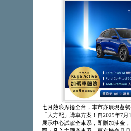
七月熱浪席捲全台，車市亦展現蓄勢待
「大方配」購車方案！自2025年7月1
展示中心試駕全車系，即贈加油金，
圈；凡入主國產車系，更有機會月月