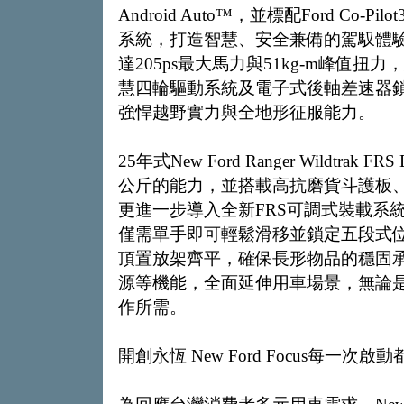
Android Auto™，並標配Ford C
系統，打造智慧、安全兼備的駕馭體驗
達205ps最大馬力與51kg-m峰值扭力，結
慧四輪驅動系統及電子式後軸差速器
強悍越野實力與全地形征服能力。
25年式New Ford Ranger Wildtr
公斤的能力，並搭載高抗磨貨斗護板、
更進一步導入全新FRS可調式裝載系
僅需單手即可輕鬆滑移並鎖定五段式
頂置放架齊平，確保長形物品的穩固承載。同
源等機能，全面延伸用車場景，無論
作所需。
開創永恆 New Ford Focus每一次