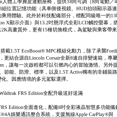
ium人體工學麂皮運動座椅，提供18向可調（8向電動／4
3組位置記憶功能（具車側後視鏡、HUD抬頭顯示器連
乘用體驗。此外於科技配備部分，標配同級唯一的13
on X顯示介面）與13.2吋懸浮式全彩LCD觸控螢幕，
供2K高畫質外，更有15種切換模式，為駕駛與乘客帶來
e車型動力搭載1.5T EcoBoost® MPC模組化動力，除了承襲For
更結合源自Lincoln Corsair全新8速自排變速箱，專
3kg-m，讓每一次啟程都可以引燃內心的冒險激情。另外
能、防滑、標準，以及1.5T Active獨有的非鋪裝
變化、因應情境的多元駕馭選擇。
ildtrak FRS Edition全配升級送好送滿
dtrak FRS Edition全面進化，配備8吋全彩液晶智慧多功能儀
4A娛樂通訊整合系統，支援無線Apple CarPlay®與