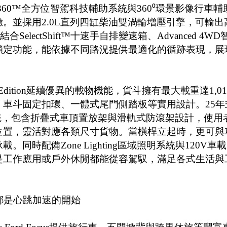
o-Pilot360™全方位智駕科技輔助系統與360⁰環景影像行車輔
。並採用2.0L直列四缸柴油雙渦輪增壓引擎，可輸出
合SelectShift™十速手自排變速箱、Advanced 4WD
鎖定功能，能依據不同路況提供最適化的循跡表現，展
ak FRS Edition延續優異的載物機能，貨斗擁有最大載重達1,01
車斗固定扣環、一體式尾門側踏板等實用設計。25年
統，包含折疊式車頂置放架與滑軌式防滾架設計，使用
位置，靈活對應各類尺寸貨物。當橫桿立起時，更可與
時配備Zone Lighting區域照明系統與120V車
是工作應用或戶外休閒都能從容駕馭，滿足各式生活與
啟動都是心跳加速的開始