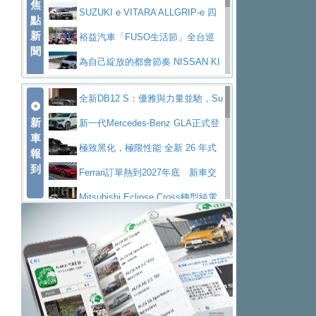
焦
V Prestige
SUZUKI e VITARA ALLGRIP-e 四
點
新
驅精神的純電新詮釋
裕益汽車「FUSO生活節」全台巡
聞
迴 結合生活體驗、交通安全與購車優惠
為自己綻放的都會節奏 NISSAN KI
CKS SAKURA
為品味獨具層峰買家打造的頂級座
全新DB12 S：優雅與力量並馳，Su
駕，MAZDA CX-90 33T AWD Premium Ca
安心舒適旅游的好夥伴 MG HS PH
新
per Tourer的顛峰之作
新一代Mercedes-Benz GLA正式登
ptain Seat
EV
許自己和家人一部舒適安全又高科
車
場 續航最高657公里、支援320kW快充
極致黑化，極限性能 全新 26 年式
報
技的座駕! Ford Territory中型油電休旅
後疫情時代最安全高效重型卡車FU
到
DEFENDER OCTA BLACK 限量登台
Ferrari訂單熱到2027年底 新車交
SO Super Great今日在台登場，結合先進安
中部車業老字號佳樂汽車取得Stella
付至少得等一年以上
Mitsubishi Eclipse Cross轉型純電
全輔助科技
ntis四品牌經銷權，全新多品牌旗艦展示中
屏東特搜大隊再添新利器 SITRAK
休旅 87kWh電池續航超過600公里
全新BMW 318i Touring豪華旅行車
心開幕啟用
救助器材車
買氣不衰、SUZUKI經銷商勇於開啟
全台限量200台 進化現型
不等零關稅的紅利，Jeep品牌今日
全新大店，新北都鈴木占地500坪土城旗艦
2025第七屆ISUZU運轉職人挑戰賽
起展開首批車交車
Volvo EX60 即將叩關，靜肅性、底
展示中心開幕
熱血登場 展現極致車技與專業職人精神
H2GP世界總決賽圓滿落幕 台灣團
盤與數位介面搶先揭露
Audi Q9 將於 2026 年底上市 旗艦
隊表現精彩
淨零減碳指標性應用 純電動水泥預