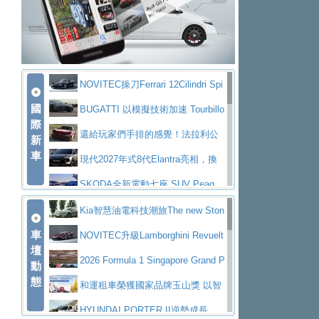
大型 SUV 鎖定七人座豪華市場
BMW攜手漫威電影【蜘蛛人：重生
拌車
消防車除了滅火裝備還需要什麼？
日】
Skoda 發表全新 Peaq 內裝：七人
一探SITRAK “準” 消防車的究竟
大益金龍初試啼聲，汽柴油5噸貨車
座純電旗艦 SUV，行李廂最大可達 935 公
全新純電 Mercedes-Benz C 400 4
不是對手
正宗年鑑2025年全球自動車年鑑1月
升
MATIC Electric 登場
奢華與科技大躍進，MAZDA全新3
NOVITEC操刀Ferrari 12Cilindri Spi
下旬問世！
2024第六屆ISUZU運轉職人挑戰賽
代CX-5全方位進化提前亮相並展開預售94.9
馬自達公布 2027 年式 MX-5 更
國
der 碳纖維空力、鍛造輪圈與Inconel排氣
BUGATTI 以模擬技術加速 Tourbillo
首度前進南台灣熱烈開戰
豪華電能休旅新星 Audi Q4 Sportba
際
萬起
新，新增 Yakudo 特別版
Skoda Peaq 發表全新電動動力系
上身
n 動態開發
還給玩家們手排的感覺！法拉利公
新
ck 55 e-tron S line
Scania Taiwan 逆風而行，加深力
統 最長續航逾 640 公里、支援雙向供電
BMW M2 首度導入 xDrive 四驅，
車
布12Cilidri Manaule手排超跑產品細節
現代2027年式8代Elantra亮相，換
道投資布局
美國與瑞士需求成關鍵推手
The all-new T-Roc 魅力 自成焦點
裝更銳利的造型、更先進的資訊娛樂系統及
SKODA全新電動七座 SUV Peaq
Maserati GT2 Stradale「Tribute to
更高效的動力
問世，擁有品牌史上最寬敞且豪華的座艙
AUDI推出首款高性能油電超跑Nuvo
Kia智慧油電科技潮旅The new Ston
MC12」全球首度亮相
迎接 RANGE ROVER 品牌家族第
車
lari，0到100公里加速2.6秒、極速350公里
百年三叉戟傳奇再啟程 Maserati 重
ic 1-7月累計銷量創歷史新高
NOVITEC升級Lamborghini Revuelt
壇
五位成員 全新 RANGE ROVER GT 預告登
造型華麗時尚、科技座艙再進化，P
／小時
返 1000 Miglia 傳承競速榮耀
法拉利首款純電跑車Luce亮相，最
o 綜效輸出增至1,048匹
2026 Formula 1 Singapore Grand P
動
場
eugeot 208小改款發表上市94.8萬起
態
大馬力超過1000匹並具備530公里最大續航
小車大空間、座艙科技更先進，SK
rix 新加坡大獎賽 Audi 極速之旅開放報名
和運租車榮獲國家品牌玉山獎 以智
里程
ODA發表全新純電跨界休旅Eipq祭平民化車
賓士AMG.EA專屬平台首作，Merc
慧移動與綠能創新
HYUNDAI PORTER II逆勢成長，