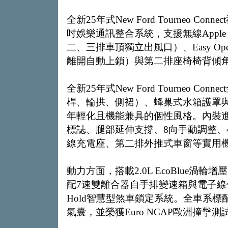
全新25年式New Ford Tourneo 
吋娛樂通訊整合系統，支援無線Apple Ca
二、三排車頂獨立出風口）、Easy Ope
離開自動上鎖）與第二排座椅椅背傾
全新25年式New Ford Tourneo 
桿、輪拱、側裙）、蜂巢式水箱護罩與
年輕化且機能兼具的個性風格。內裝進一步升
標誌、腿部延伸支撐、8向手動調整、
線充電座、第二排外推式車窗等實用
動力方面，搭載2.0L EcoBlue渦輪
配7速雙離合器自手排變速箱與電子線傳
Hold智慧型煞車鎖定系統。全車系標配Fo
氣囊，並榮獲Euro NCAP歐洲撞