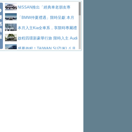
價89萬起
edes-AMG 全新GT 4-Door Coupe全球首發
福斯推出首款GTI純電性能掀背ID.
勇奪中型貨車銷售冠軍
父親節霸氣獻禮！PGO 威力125 最
NISSAN推出「經典車老朋友專
Polo GTI，擁有226匹馬力和零百加速 6.8
Jaguar 公布四門 GT車款正式車名
優
低入手價 $60,900 起 省油ｘ安全ｘ大空間
福斯商旅挺頭家 推出「德系質感 精
案」 以匠人精神煥新珍品座駕
「BMW仲夏禮遇」限時呈獻 本月
惠
秒的實力
為JAGUAR TYPE 01
終於跟上進度，LEXUS發表首款三
陪爸爸輕鬆
算圓夢」專案
和運租車榮獲國家品牌玉山獎 以智
入主即享尊榮豪華五星假期 多元優購方案
本月入主Kia全車系，享限時專屬禮
情
報
排六座純電旗艦休旅 TZ
有錢也買不到的Golf R！福斯打造
慧移動與綠能創新
Volvo Trucks 承諾成為高科技供應
同步實施
遇
啟程四環新豪華行旅 限時入主 Audi
全新Golf R 24h賽車將挑戰紐柏林24小時耐
SKODA公布全新小型純電跨界休旅
鏈的可靠夥伴
XFORCE攜手臺南祀典大天后宮 試
A6 旗艦陣容 低月付5,888元起及3 年乙式險
盛夏啟程！TAIWAN SUZUKI 八月
久賽
Epiq內裝設計，預計5月19日全球首發
福斯全新 ID. Polo 起跳價約台幣94
乘就送限量「幸福駕到」過爐御守
NISSAN X-TRAIL 上市首月銷量
購置金
禮遇全面升級
無懼暑假出行！ZS玩美Cool版與G5
萬，續航里程可達到455公里附氣動式按摩
福斯宣布Golf與T-Roc推出Full Hybri
躋身同級前3名
格上租車暑期享8% LINE POINTS
0 PLUS酷涼特仕版升級通風座椅
Ford天外飛來禮 Territory旗艦響宴
座椅
d全油電複合動力車型，預計於今年第四季
KIA米蘭設計周展出Vision Meta Tu
回饋 再抽黑鑰匙尊榮禮遇
Toyota歐洲純電車銷量翻倍 2026
三件組 再享0利率 入主再抽美國雙人來回機
Forester油電版上市週年保固升級
上市
rismo概念車並公布所有相關資訊，未來將
BMW 旗艦房車7系列中期改款，外
上半年成長113％
Subaru推動燃油、油電與純電車混
票
父親節再享SUBARU爸氣豪禮
PEUGEOT、CITROEN「EN ROU
是命名為EV8
觀煥然一新、內裝科技與電動車續航里程大
借「東風」之力，HONDA推出中國
線生產 以彈性製造應對市場變化
魅力 自成焦點 胡宇威擔任 The all-
TE！La Vie en Route｜法式日常，即刻啟
全能ZS翻玩新視界！全新27年式換
幅升級
製造日本重新貼牌全新4代Insight純電動休
new T-Roc 品牌大使 攜手Volkswagen展現
匠心淬鍊展現世代躍進 ALL-NEW
程」 全車系享 5 年
裝曜黑風格套件 含舊換新60萬內輕鬆入手
暑假購車趁現在！ PGO 全車系一
旅
不被定義的
MAZDA CX-5 延長保固禮遇限時實施
2026 Honda Motorcycle Cruiser 風
日限定賞車會 指定車款送3,000元加油卡
特斯拉掀充電價格戰 EVOASIS推
格騎士趴圓滿落幕 風格由你定義！一起騎
全台最速充電樁降臨桃園！ 華城電
訂閱制假日最低5.25元會員優惠
Honda Motorcycle攜手築間餐飲集