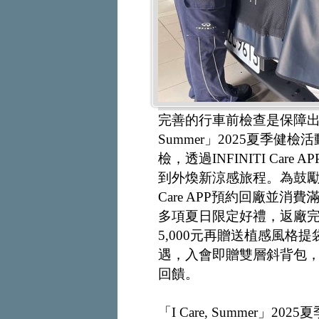
完善的行車前檢查是保障出行安全
Summer」2025夏季健
檢，透過INFINITI Ca
到外煥新涼感旅程。為鼓勵車
Care APP預約回廠並消費
多項夏日限定好禮，返廠完
5,000元再贈送植感風格提袋
遇，入會即贈雙層斜背包，
回饋。
「I Care, Summer