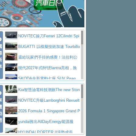
大型 SUV 鎖定七人座豪華市場
BMW攜手漫威電影【蜘蛛人：重生
拌車
消防車除了滅火裝備還需要什麼？
日】
Skoda 發表全新 Peaq 內裝：七人
一探SITRAK “準” 消防車的究竟
大益金龍初試啼聲，汽柴油5噸貨車
座純電旗艦 SUV，行李廂最大可達 935 公
全新純電 Mercedes-Benz C 400 4
不是對手
正宗年鑑2025年全球自動車年鑑1月
升
MATIC Electric 登場
奢華與科技大躍進，MAZDA全新3
NOVITEC操刀Ferrari 12Cilindri Spi
下旬問世！
2024第六屆ISUZU運轉職人挑戰賽
代CX-5全方位進化提前亮相並展開預售94.9
馬自達公布 2027 年式 MX-5 更
國
der 碳纖維空力、鍛造輪圈與Inconel排氣
BUGATTI 以模擬技術加速 Tourbillo
首度前進南台灣熱烈開戰
豪華電能休旅新星 Audi Q4 Sportba
際
萬起
新，新增 Yakudo 特別版
Skoda Peaq 發表全新電動動力系
上身
n 動態開發
還給玩家們手排的感覺！法拉利公
新
ck 55 e-tron S line
Scania Taiwan 逆風而行，加深力
統 最長續航逾 640 公里、支援雙向供電
BMW M2 首度導入 xDrive 四驅，
車
布12Cilidri Manaule手排超跑產品細節
現代2027年式8代Elantra亮相，換
道投資布局
美國與瑞士需求成關鍵推手
The all-new T-Roc 魅力 自成焦點
裝更銳利的造型、更先進的資訊娛樂系統及
SKODA全新電動七座 SUV Peaq
Maserati GT2 Stradale「Tribute to
更高效的動力
問世，擁有品牌史上最寬敞且豪華的座艙
AUDI推出首款高性能油電超跑Nuvo
Kia智慧油電科技潮旅The new Ston
MC12」全球首度亮相
迎接 RANGE ROVER 品牌家族第
車
lari，0到100公里加速2.6秒、極速350公里
百年三叉戟傳奇再啟程 Maserati 重
ic 1-7月累計銷量創歷史新高
NOVITEC升級Lamborghini Revuelt
壇
五位成員 全新 RANGE ROVER GT 預告登
造型華麗時尚、科技座艙再進化，P
／小時
返 1000 Miglia 傳承競速榮耀
法拉利首款純電跑車Luce亮相，最
o 綜效輸出增至1,048匹
2026 Formula 1 Singapore Grand P
動
場
eugeot 208小改款發表上市94.8萬起
態
大馬力超過1000匹並具備530公里最大續航
小車大空間、座艙科技更先進，SK
rix 新加坡大獎賽 Audi 極速之旅開放報名
yundai推出AllDayEnergy能源服
里程
ODA發表全新純電跨界休旅Eipq祭平民化車
賓士AMG.EA專屬平台首作，Merc
務 讓電動車化身行動儲能系統
HYUNDAI PORTER II逆勢成長，