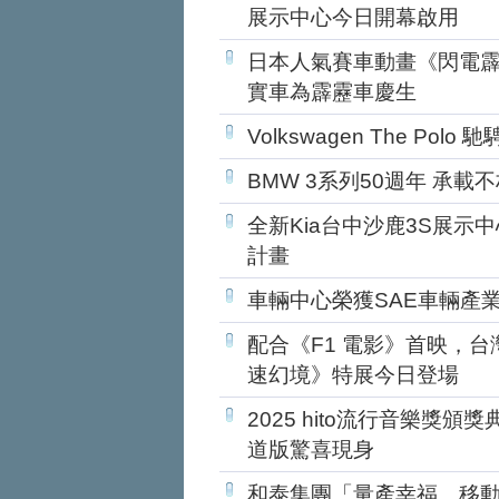
展示中心今日開幕啟用
日本人氣賽車動畫《閃電霹靂
實車為霹靂車慶生
Volkswagen The Po
BMW 3系列50週年 承載
全新Kia台中沙鹿3S展示中
計畫
車輛中心榮獲SAE車輛產
配合《F1 電影》首映，台灣賓
速幻境》特展今日登場
2025 hito流行音樂獎頒獎典
道版驚喜現身
和泰集團「量產幸福 移