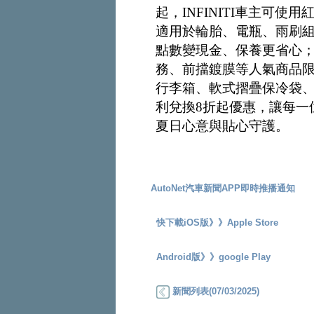
起，INFINITI車主可使用
適用於輪胎、電瓶、雨刷
點數變現金、保養更省心
務、前擋鍍膜等人氣商品限
行李箱、軟式摺疊保冷袋、
利兌換8折起優惠，讓每一位
夏日心意與貼心守護。
AutoNet汽車新聞APP即時推播通知
快下載iOS版》》
Apple Store
Android版》》
google Play
新聞列表(07/03/2025)