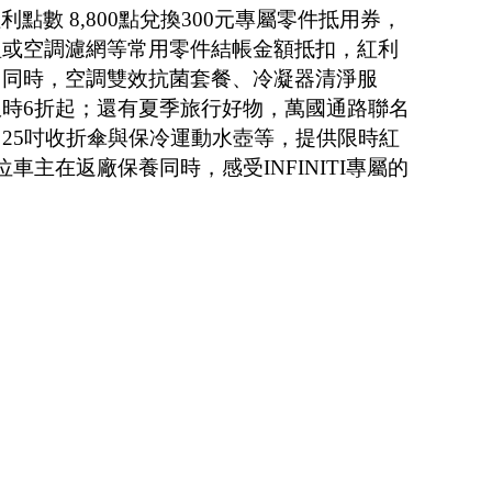
紅利點數 8,800點兌換300元專屬零件抵用券，
組或空調濾網等常用零件結帳金額抵扣，紅利
；同時，空調雙效抗菌套餐、冷凝器清淨服
時6折起；還有夏季旅行好物，萬國通路聯名
25吋收折傘與保冷運動水壺等，提供限時紅
車主在返廠保養同時，感受INFINITI專屬的