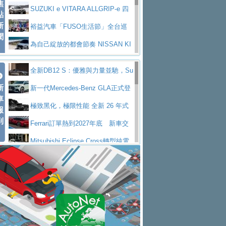
焦
V Prestige
SUZUKI e VITARA ALLGRIP-e 四
點
新
驅精神的純電新詮釋
裕益汽車「FUSO生活節」全台巡
聞
迴 結合生活體驗、交通安全與購車優惠
為自己綻放的都會節奏 NISSAN KI
CKS SAKURA
為品味獨具層峰買家打造的頂級座
全新DB12 S：優雅與力量並馳，Su
駕，MAZDA CX-90 33T AWD Premium Ca
安心舒適旅游的好夥伴 MG HS PH
新
per Tourer的顛峰之作
新一代Mercedes-Benz GLA正式登
ptain Seat
EV
許自己和家人一部舒適安全又高科
車
場 續航最高657公里、支援320kW快充
極致黑化，極限性能 全新 26 年式
報
技的座駕! Ford Territory中型油電休旅
後疫情時代最安全高效重型卡車FU
到
DEFENDER OCTA BLACK 限量登台
Ferrari訂單熱到2027年底 新車交
SO Super Great今日在台登場，結合先進安
中部車業老字號佳樂汽車取得Stella
付至少得等一年以上
Mitsubishi Eclipse Cross轉型純電
全輔助科技
ntis四品牌經銷權，全新多品牌旗艦展示中
屏東特搜大隊再添新利器 SITRAK
休旅 87kWh電池續航超過600公里
全新BMW 318i Touring豪華旅行車
心開幕啟用
救助器材車
買氣不衰、SUZUKI經銷商勇於開啟
全台限量200台 進化現型
不等零關稅的紅利，Jeep品牌今日
全新大店，新北都鈴木占地500坪土城旗艦
2025第七屆ISUZU運轉職人挑戰賽
起展開首批車交車
Volvo EX60 即將叩關，靜肅性、底
展示中心開幕
熱血登場 展現極致車技與專業職人精神
H2GP世界總決賽圓滿落幕 台灣團
盤與數位介面搶先揭露
Audi Q9 將於 2026 年底上市 旗艦
隊表現精彩
淨零減碳指標性應用 純電動水泥預