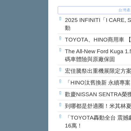
台灣產
2025 INFINITI「I C
動
TOYOTA、HINO商用車
The All-New Ford Kug
碼車體險與原廠保固
宏佳騰祭出重機展限定方案 
「HINO汰舊換新 永續專
歡慶NISSAN SENTRA
到哪都是舒適圈！米其林
「TOYOTA轟動全台 震
16萬！