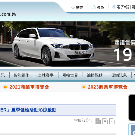
車訊
智能鉅作
全球賽事
兩輪世界
編輯觀點
促銷訊息
2021商業車博覽會
2023商業車博覽會
, SUMMER」夏季健檢活動沁涼啟動
字級設定：