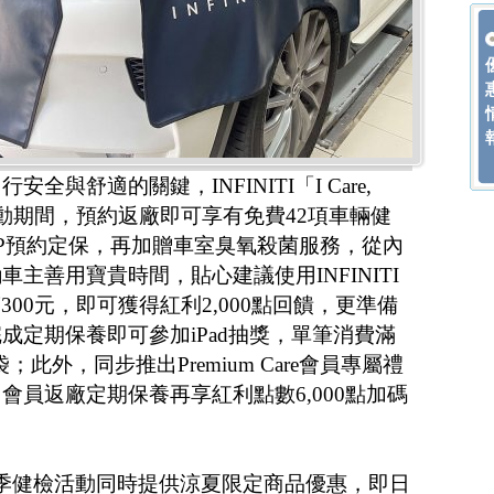
與舒適的關鍵，INFINITI「I Care,
檢活動期間，預約返廠即可享有免費42項車輛健
re APP預約定保，再加贈車室臭氧殺菌服務，從內
主善用寶貴時間，貼心建議使用INFINITI
滿300元，即可獲得紅利2,000點回饋，更準備
成定期保養即可參加iPad抽獎，單筆消費滿
；此外，同步推出Premium Care會員專屬禮
會員返廠定期保養再享紅利點數6,000點加碼
」2025夏季健檢活動同時提供涼夏限定商品優惠，即日