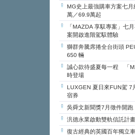
MG史上最強購車方案七月續
萬／69.9萬起
「MAZDA 享馭專案」七月
案開啟進階駕馭體驗
獅群奔騰席捲全台街頭 PEU
650 輛
誠心款待盛夏每一程 「M
時登場
LUXGEN 夏日來FUN駕
宿券
吳舜文新聞獎7月徵件開跑
汎德永業啟動雙軌信託計畫
復古經典的英國百年獨立車廠