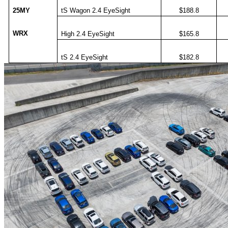
25MY
tS Wagon 2.4 EyeSight
$188.8
WRX
High 2.4 EyeSight
$165.8
tS 2.4 EyeSight
$182.8