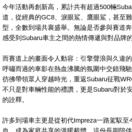
今年活動再創新高，累計共有超過500輛Sub
道，從經典的GC8、淚眼鯊、鷹眼鯊，甚至
型，全數到場共襄盛舉。無論是否參與賽道奔
感受到Subaru車主之間的熱情傳遞與對品牌
而賽道上的畫面令人動容：引擎聲浪與久違的
呼嘯而過的車影在熱血沸騰的氛圍中交錯飛馳
彷彿帶領眾人穿越時光，重返Subaru征戰W
不只是對車輛性能的禮讚，更是Subaru對
的詮釋。
許多到場車主更是從初代Impreza一路駕馭
血，成為家庭共享的溫暖載體。這份長期陪伴