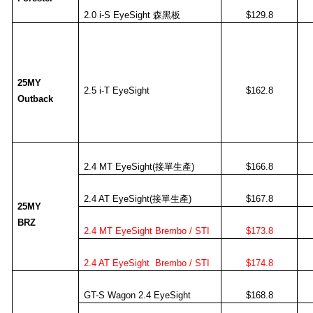
2.0 i-S EyeSight
森黑板
$129.8
25MY
2.5 i-T EyeSight
$162.8
Outback
2.4 MT EyeSight(
接單生產
)
$166.8
2.4 AT EyeSight(
接單生產
)
$167.8
25MY
BRZ
2.4 MT EyeSight Brembo / STI
$173.8
2.4 AT EyeSight Brembo / STI
$174.8
GT-S Wagon 2.4 EyeSight
$168.8