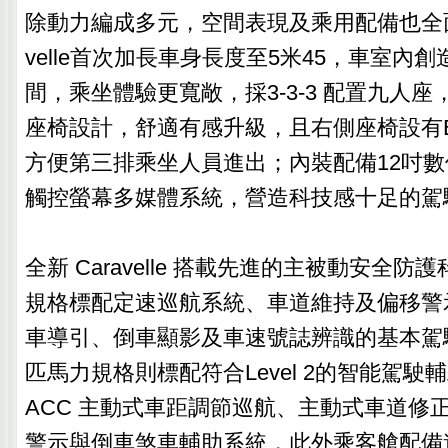
除動力編成多元，空間表現及乘用配備也全面
velle首次加長車身長度至5米45，車室內
間，乘坐體驗更寬敞，採3-3-3 配置九人
座椅設計，舒適有感升級，且右側座椅設有Eas
方便第三排乘坐人員進出；內裝配備12吋數位
觸控螢幕多媒體系統，營造科技感十足的駕
全新 Caravelle 搭載先進的主被動安全防
規格標配定速巡航系統、車道維持及偏移警示
車導引、倒車顯影及車速號誌辨識的基本駕駛
匹馬力規格則標配符合Level 2的智能駕
ACC 主動式車距調節巡航、主動式車道修
警示與倒車煞車輔助系統，此外乘客艙配備