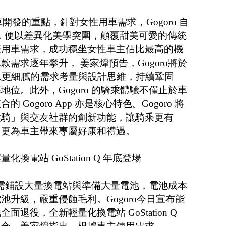
車開發的重點，針對女性用車需求，Gogoro 自
以來，便以差異化美學突圍，顛覆甜美可愛的傳統
際用車需求，成功穩坐女性車主佔比最高的機
需求逐年攀升， 姜家煒預告，Gogoro將於
，以更細膩的需求考量與設計思維，持續鞏固
位。此外，Gogoro 的騎乘體驗不僅止於車
Gogoro App 亦是核心特色。Gogoro 將
住騎」與交友社群的創新功能，讓騎乘更有
，更為車主帶來專屬好康和禮遇。
電站 GoStation Q 年底登場
建，需鋪設大量換電站與準備大量電池，電池成本
池升級，嚴重侵蝕毛利。Gogoro今日宣布能
退役，全新輕量化換電站 GoStation Q