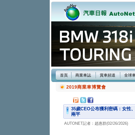
首頁
商業車誌
賞車頻道
全球
2019商業車博覽會
35歲CEO公布獲利密碼：女性、
兩平
AUTONET記者：趙惠群(02/26/2026)