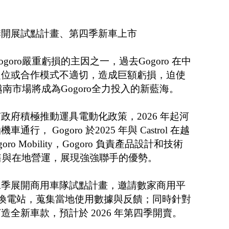
季開展試點計畫、第四季新車上市
oro嚴重虧損的主因之一，過去Gogoro 在中
定位或合作模式不適切，造成巨額虧損，迫使
越南市場將成為Gogoro全力投入的新藍海。
政府積極推動運具電動化政策，2026 年起河
， Gogoro 於2025 年與 Castrol 在越
goro Mobility，Gogoro 負責產品設計和技術
通路銷售與在地營運，展現強強聯手的優勢。
二季展開商用車隊試點計畫，邀請數家商用平
 座換電站，蒐集當地使用數據與反饋；同時針對
全新車款，預計於 2026 年第四季開賣。