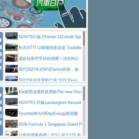
大型 SUV 鎖定七人座豪華市場
BMW攜手漫威電影【蜘蛛人：重生
拌車
消防車除了滅火裝備還需要什麼？
日】
Skoda 發表全新 Peaq 內裝：七人
一探SITRAK “準” 消防車的究竟
大益金龍初試啼聲，汽柴油5噸貨車
座純電旗艦 SUV，行李廂最大可達 935 公
全新純電 Mercedes-Benz C 400 4
不是對手
正宗年鑑2025年全球自動車年鑑1月
升
MATIC Electric 登場
奢華與科技大躍進，MAZDA全新3
NOVITEC操刀Ferrari 12Cilindri Spi
下旬問世！
2024第六屆ISUZU運轉職人挑戰賽
代CX-5全方位進化提前亮相並展開預售94.9
馬自達公布 2027 年式 MX-5 更
國
der 碳纖維空力、鍛造輪圈與Inconel排氣
BUGATTI 以模擬技術加速 Tourbillo
首度前進南台灣熱烈開戰
豪華電能休旅新星 Audi Q4 Sportba
際
萬起
新，新增 Yakudo 特別版
Skoda Peaq 發表全新電動動力系
上身
n 動態開發
還給玩家們手排的感覺！法拉利公
新
ck 55 e-tron S line
Scania Taiwan 逆風而行，加深力
統 最長續航逾 640 公里、支援雙向供電
BMW M2 首度導入 xDrive 四驅，
車
布12Cilidri Manaule手排超跑產品細節
現代2027年式8代Elantra亮相，換
道投資布局
美國與瑞士需求成關鍵推手
The all-new T-Roc 魅力 自成焦點
裝更銳利的造型、更先進的資訊娛樂系統及
SKODA全新電動七座 SUV Peaq
Maserati GT2 Stradale「Tribute to
更高效的動力
問世，擁有品牌史上最寬敞且豪華的座艙
AUDI推出首款高性能油電超跑Nuvo
Kia智慧油電科技潮旅The new Ston
MC12」全球首度亮相
迎接 RANGE ROVER 品牌家族第
車
lari，0到100公里加速2.6秒、極速350公里
百年三叉戟傳奇再啟程 Maserati 重
ic 1-7月累計銷量創歷史新高
NOVITEC升級Lamborghini Revuelt
壇
五位成員 全新 RANGE ROVER GT 預告登
造型華麗時尚、科技座艙再進化，P
／小時
返 1000 Miglia 傳承競速榮耀
法拉利首款純電跑車Luce亮相，最
o 綜效輸出增至1,048匹
Hyundai推出AllDayEnergy能源服
動
場
eugeot 208小改款發表上市94.8萬起
態
大馬力超過1000匹並具備530公里最大續航
小車大空間、座艙科技更先進，SK
務 讓電動車化身行動儲能系統
2026 Formula 1 Singapore Grand P
里程
ODA發表全新純電跨界休旅Eipq祭平民化車
賓士AMG.EA專屬平台首作，Merc
rix 新加坡大獎賽 Audi 極速之旅開放報名
父親節霸氣獻禮！PGO 威力125 最