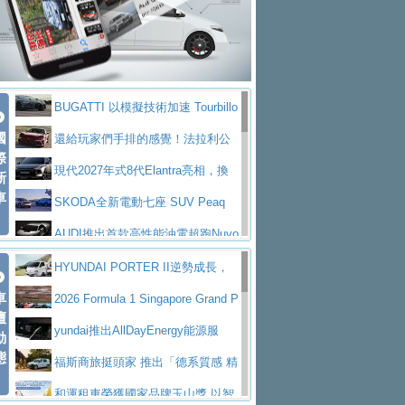
座純電旗艦 SUV，行李廂最大可達 935 公
全新純電 Mercedes-Benz C 400 4
拌車
消防車除了滅火裝備還需要什麼？
升
MATIC Electric 登場
奢華與科技大躍進，MAZDA全新3
一探SITRAK “準” 消防車的究竟
大益金龍初試啼聲，汽柴油5噸貨車
代CX-5全方位進化提前亮相並展開預售94.9
馬自達公布 2027 年式 MX-5 更
不是對手
正宗年鑑2025年全球自動車年鑑1月
萬起
新，新增 Yakudo 特別版
Skoda Peaq 發表全新電動動力系
BUGATTI 以模擬技術加速 Tourbillo
下旬問世！
2024第六屆ISUZU運轉職人挑戰賽
統 最長續航逾 640 公里、支援雙向供電
BMW M2 首度導入 xDrive 四驅，
國
n 動態開發
還給玩家們手排的感覺！法拉利公
首度前進南台灣熱烈開戰
豪華電能休旅新星 Audi Q4 Sportba
際
美國與瑞士需求成關鍵推手
The all-new T-Roc 魅力 自成焦點
布12Cilidri Manaule手排超跑產品細節
現代2027年式8代Elantra亮相，換
新
ck 55 e-tron S line
Scania Taiwan 逆風而行，加深力
Maserati GT2 Stradale「Tribute to
車
裝更銳利的造型、更先進的資訊娛樂系統及
SKODA全新電動七座 SUV Peaq
道投資布局
MC12」全球首度亮相
迎接 RANGE ROVER 品牌家族第
更高效的動力
問世，擁有品牌史上最寬敞且豪華的座艙
AUDI推出首款高性能油電超跑Nuvo
五位成員 全新 RANGE ROVER GT 預告登
造型華麗時尚、科技座艙再進化，P
lari，0到100公里加速2.6秒、極速350公里
百年三叉戟傳奇再啟程 Maserati 重
HYUNDAI PORTER II逆勢成長，
場
eugeot 208小改款發表上市94.8萬起
突然滿天都是小星星！ 台灣賓士突
車
／小時
返 1000 Miglia 傳承競速榮耀
法拉利首款純電跑車Luce亮相，最
勇奪中型貨車銷售冠軍
2026 Formula 1 Singapore Grand P
壇
襲式宣告全新 GLB 第四季上市即日起接單1
台灣僅此一台 ! ROYAL ENFIELD
大馬力超過1000匹並具備530公里最大續航
小車大空間、座艙科技更先進，SK
rix 新加坡大獎賽 Audi 極速之旅開放報名
yundai推出AllDayEnergy能源服
動
98萬起
SHOTGUN 650 x ROUGH CRAFTS 限量特
態
里程
ODA發表全新純電跨界休旅Eipq祭平民化車
賓士AMG.EA專屬平台首作，Merc
務 讓電動車化身行動儲能系統
福斯商旅挺頭家 推出「德系質感 精
仕版29日開放搶購
價89萬起
edes-AMG 全新GT 4-Door Coupe全球首發
福斯推出首款GTI純電性能掀背ID.
算圓夢」專案
和運租車榮獲國家品牌玉山獎 以智