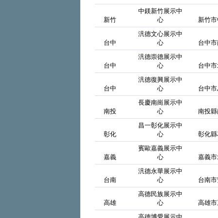
中鎂新竹展示中
新竹
心
新竹市
汎德文心展示中
台中
心
台中市
汎德崇德展示中
台中
心
台中市
汎德復興展示中
台中
心
台中市
長慶南崗展示中
南投
心
南投縣
昌一彰化展示中
彰化
心
彰化縣
賓歐嘉義展示中
嘉義
心
嘉義市
汎德永華展示中
台南
心
台南市
高德民族展示中
高雄
心
高雄市
高德博愛展示中