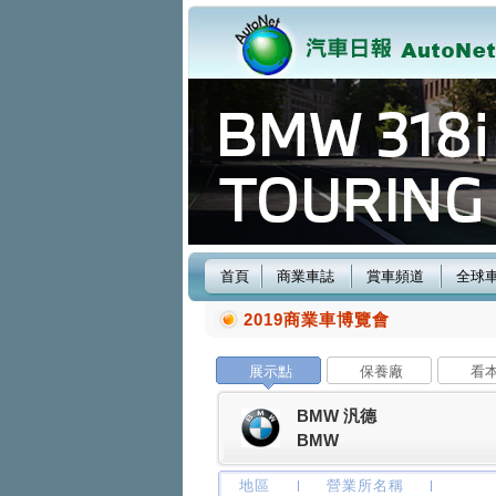
首頁
商業車誌
賞車頻道
全球
2019商業車博覽會
展示點
保養廠
看
BMW 汎德
BMW
地區
營業所名稱