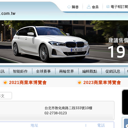
車訊
智能鉅作
全球賽事
兩輪世界
編輯觀點
促銷訊息
2021商業車博覽會
2023商業車博覽會
本文
台北市敦化南路二段333號10樓
02-2738-0123
地址
電話