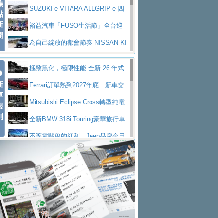
焦
V Prestige
SUZUKI e VITARA ALLGRIP-e 四
點
新
驅精神的純電新詮釋
裕益汽車「FUSO生活節」全台巡
聞
迴 結合生活體驗、交通安全與購車優惠
為自己綻放的都會節奏 NISSAN KI
CKS SAKURA
為品味獨具層峰買家打造的頂級座
極致黑化，極限性能 全新 26 年式
駕，MAZDA CX-90 33T AWD Premium Ca
安心舒適旅游的好夥伴 MG HS PH
新
DEFENDER OCTA BLACK 限量登台
Ferrari訂單熱到2027年底 新車交
ptain Seat
EV
許自己和家人一部舒適安全又高科
車
付至少得等一年以上
Mitsubishi Eclipse Cross轉型純電
報
技的座駕! Ford Territory中型油電休旅
後疫情時代最安全高效重型卡車FU
到
休旅 87kWh電池續航超過600公里
全新BMW 318i Touring豪華旅行車
SO Super Great今日在台登場，結合先進安
中部車業老字號佳樂汽車取得Stella
全台限量200台 進化現型
不等零關稅的紅利，Jeep品牌今日
全輔助科技
ntis四品牌經銷權，全新多品牌旗艦展示中
屏東特搜大隊再添新利器 SITRAK
起展開首批車交車
Volvo EX60 即將叩關，靜肅性、底
心開幕啟用
救助器材車
買氣不衰、SUZUKI經銷商勇於開啟
盤與數位介面搶先揭露
Audi Q9 將於 2026 年底上市 旗艦
全新大店，新北都鈴木占地500坪土城旗艦
2025第七屆ISUZU運轉職人挑戰賽
大型 SUV 鎖定七人座豪華市場
BMW攜手漫威電影【蜘蛛人：重生
展示中心開幕
熱血登場 展現極致車技與專業職人精神
H2GP世界總決賽圓滿落幕 台灣團
日】
Skoda 發表全新 Peaq 內裝：七人
隊表現精彩
淨零減碳指標性應用 純電動水泥預