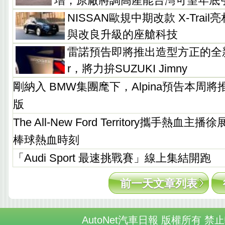
增，原廠將調高產能台灣可望年底
NISSAN歐規中期改款 X-Tra
與改良升級的座艙科技
雷諾預告即將推出造型方正的全新越
r，將力拚SUZUKI Jimny
剛納入 BMW集團麾下，Alpina預告本周
版
The All-New Ford Territory攜手熱血
棒球熱血時刻
「Audi Sport 最速挑戰賽」線上集結開跑
前一天文章列表
AutoNet汽車日報 版權所有 禁