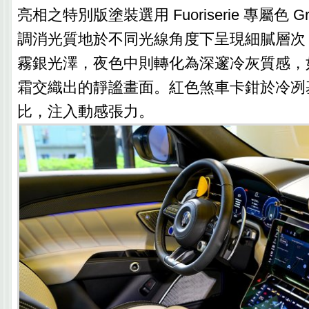
亮相之特別版塗裝選用 Fuoriserie 專屬色 Grig
調消光質地於不同光線角度下呈現細膩層次
霧銀光澤，夜色中則轉化為深邃冷灰質感，
霜交織出的靜謐畫面。紅色煞車卡鉗於冷冽
比，注入動感張力。