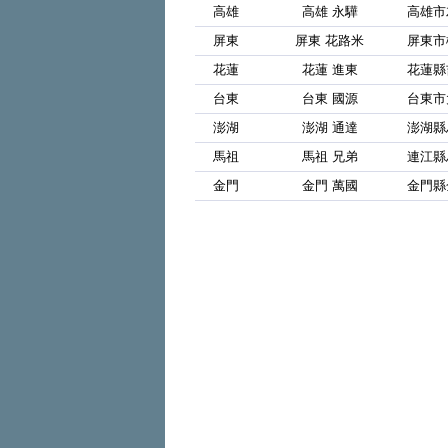
高雄
高雄 永驊
高雄市
屏東
屏東 花路米
屏東市
花蓮
花蓮 進東
花蓮縣
台東
台東 國源
台東市
澎湖
澎湖 通達
澎湖縣
馬祖
馬祖 兄弟
連江縣
金門
金門 萬國
金門縣