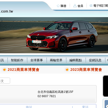
車訊
智能鉅作
全球賽事
兩輪世界
編輯觀點
促銷訊息
2021商業車博覽會
2023商業車博覽會
本文
台北市信義區松高路1號15F
02 6607 7821
地址
電話