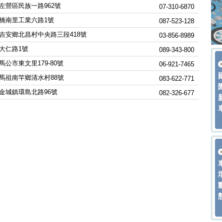
左營區民族一路962號
07-310-6870
橋南里工業六路1號
087-523-128
吉安鄉北昌村中央路三段418號
03-856-8989
大仁路1號
089-343-800
馬公市東文里179-80號
06-921-7465
馬祖南竿鄉清水村88號
083-622-771
金城鎮環島北路96號
082-326-677