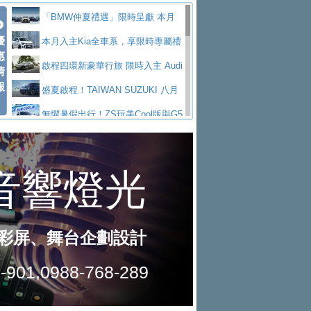
Polo GTI，擁有226匹馬力和零百加速 6.8
Jaguar 公布四門 GT車款正式車名
慧移動與綠能創新
父親節霸氣獻禮！PGO 威力125 最
「BMW仲夏禮遇」限時呈獻 本月
秒的實力
為JAGUAR TYPE 01
終於跟上進度，LEXUS發表首款三
優
低入手價 $60,900 起 省油ｘ安全ｘ大空間
Toyota歐洲純電車銷量翻倍 2026
入主即享尊榮豪華五星假期 多元優購方案
本月入主Kia全車系，享限時專屬禮
惠
排六座純電旗艦休旅 TZ
有錢也買不到的Golf R！福斯打造
陪爸爸輕鬆
上半年成長113％
NISSAN X-TRAIL 上市首月銷量
同步實施
遇
啟程四環新豪華行旅 限時入主 Audi
情
報
全新Golf R 24h賽車將挑戰紐柏林24小時耐
SKODA公布全新小型純電跨界休旅
躋身同級前3名
Subaru推動燃油、油電與純電車混
A6 旗艦陣容 低月付5,888元起及3 年乙式險
盛夏啟程！TAIWAN SUZUKI 八月
久賽
Epiq內裝設計，預計5月19日全球首發
福斯全新 ID. Polo 起跳價約台幣94
線生產 以彈性製造應對市場變化
XFORCE攜手臺南祀典大天后宮 試
購置金
禮遇全面升級
無懼暑假出行！ZS玩美Cool版與G5
萬，續航里程可達到455公里附氣動式按摩
福斯宣布Golf與T-Roc推出Full Hybri
乘就送限量「幸福駕到」過爐御守
Volvo Trucks 承諾成為高科技供應
0 PLUS酷涼特仕版升級通風座椅
Ford天外飛來禮 Territory旗艦響宴
座椅
d全油電複合動力車型，預計於今年第四季
KIA米蘭設計周展出Vision Meta Tu
鏈的可靠夥伴
格上租車暑期享8% LINE POINTS
三件組 再享0利率 入主再抽美國雙人來回機
Forester油電版上市週年保固升級
上市
rismo概念車並公布所有相關資訊，未來將
BMW 旗艦房車7系列中期改款，外
回饋 再抽黑鑰匙尊榮禮遇
匠心淬鍊展現世代躍進 ALL-NEW
票
父親節再享SUBARU爸氣豪禮
PEUGEOT、CITROEN「EN ROU
是命名為EV8
觀煥然一新、內裝科技與電動車續航里程大
借「東風」之力，HONDA推出中國
MAZDA CX-5 延長保固禮遇限時實施
魅力 自成焦點 胡宇威擔任 The all-
TE！La Vie en Route｜法式日常，即刻啟
全能ZS翻玩新視界！全新27年式換
幅升級
製造日本重新貼牌全新4代Insight純電動休
現代汽車發表全新電動跨界休旅Ioni
new T-Roc 品牌大使 攜手Volkswagen展現
Skoda Motorsport 125 週年 全台 R
程」 全車系享 5 年
裝曜黑風格套件 含舊換新60萬內輕鬆入手
暑假購車趁現在！ PGO 全車系一
旅
q 3，科幻風格的造型具備335公里最大續航
不被定義的
S Roadshow 熱血啟動
Nissan力拚縮短新車開發週期 導
日限定賞車會 指定車款送3,000元加油卡
特斯拉掀充電價格戰 EVOASIS推
里程
入AI、借鏡中國車廠求生
全台最速充電樁降臨桃園！ 華城電
訂閱制假日最低5.25元會員優惠
Honda Motorcycle攜手築間餐飲集
能首座640kW極速充電站正式啟用
BMW iX3投產9個月突破5萬輛 匈
團「燒肉Smile」跨界合作
出國、國旅都能用！iRent前進桃園