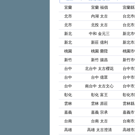
宜蘭
宜蘭 福倡
宜蘭縣
北市
內湖 太古
台北巿
北市
北投 太古
台北市
新北
中和 金元三
新北市
新北
新莊 億利
新北市
桃園
桃園 榮陞
桃園市
新竹
新竹 揚昌
新竹市
台中
北台中 太古櫻花
台中市
台中
台中 億眾
台中市
台中
南台中 太古文心
台中市
彰化
彰化 富王
彰化市
雲林
雲林 原莊
雲林縣
嘉義
嘉義 宗承
嘉義市
台南
台南 太古
台南市
高雄
高雄 太古澄清
高雄市