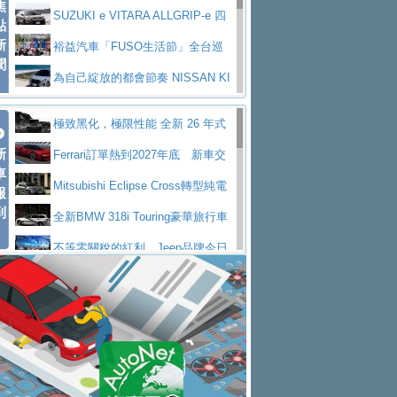
焦
V Prestige
SUZUKI e VITARA ALLGRIP-e 四
點
新
驅精神的純電新詮釋
裕益汽車「FUSO生活節」全台巡
聞
迴 結合生活體驗、交通安全與購車優惠
為自己綻放的都會節奏 NISSAN KI
CKS SAKURA
為品味獨具層峰買家打造的頂級座
極致黑化，極限性能 全新 26 年式
駕，MAZDA CX-90 33T AWD Premium Ca
安心舒適旅游的好夥伴 MG HS PH
新
DEFENDER OCTA BLACK 限量登台
Ferrari訂單熱到2027年底 新車交
ptain Seat
EV
許自己和家人一部舒適安全又高科
車
付至少得等一年以上
Mitsubishi Eclipse Cross轉型純電
報
技的座駕! Ford Territory中型油電休旅
後疫情時代最安全高效重型卡車FU
到
休旅 87kWh電池續航超過600公里
全新BMW 318i Touring豪華旅行車
SO Super Great今日在台登場，結合先進安
中部車業老字號佳樂汽車取得Stella
全台限量200台 進化現型
不等零關稅的紅利，Jeep品牌今日
全輔助科技
ntis四品牌經銷權，全新多品牌旗艦展示中
屏東特搜大隊再添新利器 SITRAK
起展開首批車交車
Volvo EX60 即將叩關，靜肅性、底
心開幕啟用
救助器材車
買氣不衰、SUZUKI經銷商勇於開啟
盤與數位介面搶先揭露
Audi Q9 將於 2026 年底上市 旗艦
全新大店，新北都鈴木占地500坪土城旗艦
2025第七屆ISUZU運轉職人挑戰賽
大型 SUV 鎖定七人座豪華市場
BMW攜手漫威電影【蜘蛛人：重生
展示中心開幕
熱血登場 展現極致車技與專業職人精神
H2GP世界總決賽圓滿落幕 台灣團
日】
Skoda 發表全新 Peaq 內裝：七人
隊表現精彩
淨零減碳指標性應用 純電動水泥預