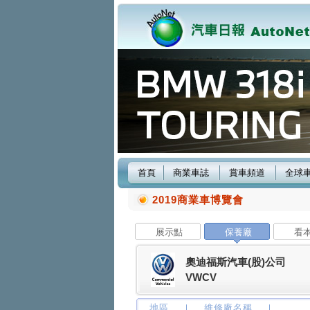
首頁
商業車誌
賞車頻道
全球
2019商業車博覽會
展示點
保養廠
看
奧迪福斯汽車(股)公司
VWCV
地區
維修廠名稱