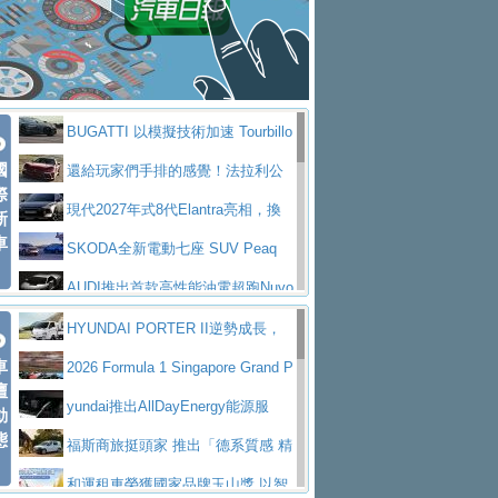
座純電旗艦 SUV，行李廂最大可達 935 公
全新純電 Mercedes-Benz C 400 4
拌車
消防車除了滅火裝備還需要什麼？
升
MATIC Electric 登場
奢華與科技大躍進，MAZDA全新3
一探SITRAK “準” 消防車的究竟
大益金龍初試啼聲，汽柴油5噸貨車
代CX-5全方位進化提前亮相並展開預售94.9
馬自達公布 2027 年式 MX-5 更
不是對手
正宗年鑑2025年全球自動車年鑑1月
萬起
新，新增 Yakudo 特別版
Skoda Peaq 發表全新電動動力系
BUGATTI 以模擬技術加速 Tourbillo
下旬問世！
2024第六屆ISUZU運轉職人挑戰賽
統 最長續航逾 640 公里、支援雙向供電
BMW M2 首度導入 xDrive 四驅，
國
n 動態開發
還給玩家們手排的感覺！法拉利公
首度前進南台灣熱烈開戰
豪華電能休旅新星 Audi Q4 Sportba
際
美國與瑞士需求成關鍵推手
The all-new T-Roc 魅力 自成焦點
布12Cilidri Manaule手排超跑產品細節
現代2027年式8代Elantra亮相，換
新
ck 55 e-tron S line
Scania Taiwan 逆風而行，加深力
Maserati GT2 Stradale「Tribute to
車
裝更銳利的造型、更先進的資訊娛樂系統及
SKODA全新電動七座 SUV Peaq
道投資布局
MC12」全球首度亮相
迎接 RANGE ROVER 品牌家族第
更高效的動力
問世，擁有品牌史上最寬敞且豪華的座艙
AUDI推出首款高性能油電超跑Nuvo
五位成員 全新 RANGE ROVER GT 預告登
造型華麗時尚、科技座艙再進化，P
lari，0到100公里加速2.6秒、極速350公里
百年三叉戟傳奇再啟程 Maserati 重
HYUNDAI PORTER II逆勢成長，
場
eugeot 208小改款發表上市94.8萬起
突然滿天都是小星星！ 台灣賓士突
車
／小時
返 1000 Miglia 傳承競速榮耀
法拉利首款純電跑車Luce亮相，最
勇奪中型貨車銷售冠軍
2026 Formula 1 Singapore Grand P
壇
襲式宣告全新 GLB 第四季上市即日起接單1
台灣僅此一台 ! ROYAL ENFIELD
大馬力超過1000匹並具備530公里最大續航
小車大空間、座艙科技更先進，SK
rix 新加坡大獎賽 Audi 極速之旅開放報名
yundai推出AllDayEnergy能源服
動
98萬起
SHOTGUN 650 x ROUGH CRAFTS 限量特
態
里程
ODA發表全新純電跨界休旅Eipq祭平民化車
賓士AMG.EA專屬平台首作，Merc
務 讓電動車化身行動儲能系統
福斯商旅挺頭家 推出「德系質感 精
仕版29日開放搶購
價89萬起
edes-AMG 全新GT 4-Door Coupe全球首發
福斯推出首款GTI純電性能掀背ID.
算圓夢」專案
和運租車榮獲國家品牌玉山獎 以智