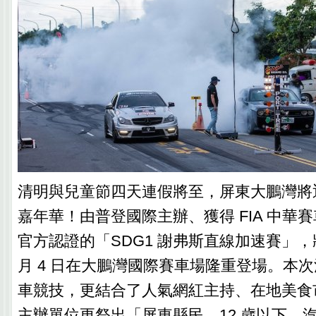
清明與兒童節四天連假將至，屏東大鵬灣將
嘉年華！由普登國際主辦、獲得 FIA 中華賽
官方認證的「SDG1 謝弗斯直線加速賽」，將於 
月 4 日在大鵬灣國際賽車場隆重登場。本
車競技，更結合了人氣網紅主持、在地美食
主辦單位更祭出「屏東縣民、12 歲以下、