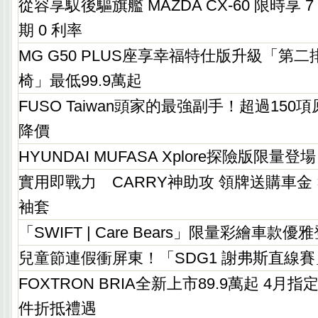
從容享馭後驅旗艦 MAZDA CX-60 限時享 7
期 0 利率
MG G50 PLUS座享幸福特仕版升級「第
椅」最低99.9萬起
FUSO Taiwan頭家的最強副手！超過15
降價
HYUNDAI MUFASA Xplore探險版限量登場
實用即戰力 CARRY神助攻 領牌送購車金 
袖套
「SWIFT | Care Bears」限量彩繪車款優
兒童節連假衝屏東！「SDG1 謝弗斯直線賽」
FOXTRON BRIA全新上市89.9萬起 4月指
件折抵禮遇