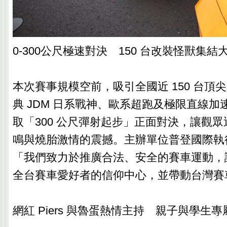
0-300公尺極速對決 150 台改裝怪獸集結
本次賽事規模空前，吸引全國近 150 台頂
典 JDM 日系戰神、歐系超跑及極限直線
取「300 公尺彈射起步」正面對決，讓觀
鳴與燒胎激情的震撼。主辦單位普登國際執
「我們致力於推廣合法、安全的賽車運動，
全台賽車愛好者的信仰中心，並帶動台灣賽
網紅 Piers 與魯蛋熱情主持 親子與學生