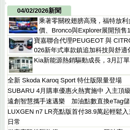
04/02/2026新聞
乘著零關稅翅膀高飛，福特放利多M
價、Bronco與Explorer展開預售
寶嘉聯合代理PEUGEOT 與 CIT
026新年式車款鎮追加科技與舒適
Kia新能源熱銷驅動成長，3月訂單近
全新 Skoda Karoq Sport 特仕版限量登場
SUBARU 4月購車優惠火熱實施中 入主
遠創智慧攜手速邁樂 加油點數直換eTag
LUXGEN n7 LR亮點版首付38.9萬起輕
日常