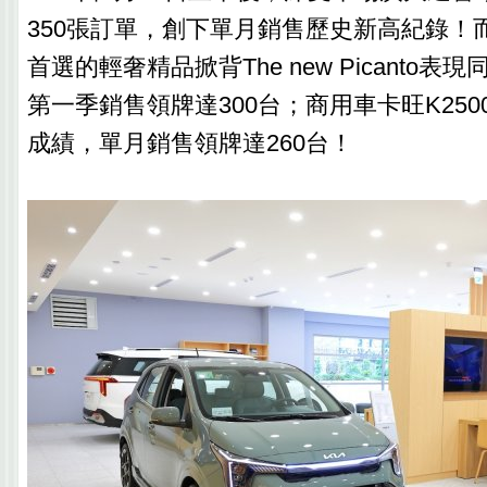
350張訂單，創下單月銷售歷史新高紀錄！
首選的輕奢精品掀背The new Picanto
第一季銷售領牌達300台；商用車卡旺K250
成績，單月銷售領牌達260台！