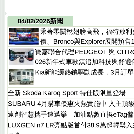
04/02/2026新聞
乘著零關稅翅膀高飛，福特放利多M
價、Bronco與Explorer展開預售
寶嘉聯合代理PEUGEOT 與 CIT
026新年式車款鎮追加科技與舒適
Kia新能源熱銷驅動成長，3月訂單近
全新 Skoda Karoq Sport 特仕版限量登場
SUBARU 4月購車優惠火熱實施中 入主
遠創智慧攜手速邁樂 加油點數直換eTag
LUXGEN n7 LR亮點版首付38.9萬起輕