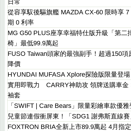
日常
從容享馭後驅旗艦 MAZDA CX-60 限時享 7
期 0 利率
MG G50 PLUS座享幸福特仕版升級「第
椅」最低99.9萬起
FUSO Taiwan頭家的最強副手！超過15
降價
HYUNDAI MUFASA Xplore探險版限量登場
實用即戰力 CARRY神助攻 領牌送購車金 
袖套
「SWIFT | Care Bears」限量彩繪車款優
兒童節連假衝屏東！「SDG1 謝弗斯直線賽」
FOXTRON BRIA全新上市89.9萬起 4月指