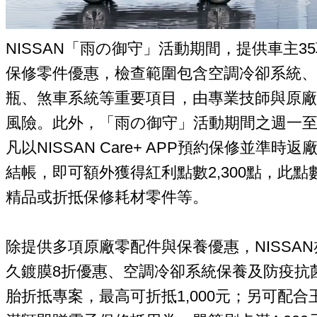
NISSAN「雨の御守」活動期間，提供車主
保修零件優惠，檢查範圍包含空調冷卻系統、
瓶、煞車系統等重要項目，由專業技師與原廠
風險。此外，「雨の御守」活動期間之週一至週五
凡以NISSAN Care+ APP預約保修並準時
結帳，即可額外獲得紅利點數2,300點，此點
精品或折抵保修耗材零件等。
除提供多項原廠零配件與保養優惠，NISSAN亦
久鍍膜8折優惠、空調冷卻系統保養及防疫抗
胎折抵專案，最高可折抵1,000元；另可配合