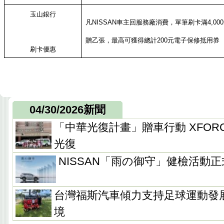
玉山銀行
凡
NISSAN
車主回服務廠消費，單筆刷卡滿
4,000
贈乙張，最高可獲得總計
200
元電子保修抵用券
刷卡優惠
04/30/2026新聞
「中華光復計畫」贈車行動 XFORC
光復
NISSAN「雨の御守」健檢活動
台灣福斯汽車傾力支持足球運動發
境