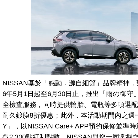
NISSAN基於「感動．源自細節」品牌精神，
6年5月1日起至6月30日止，推出「雨の御守
全檢查服務，同時提供輪胎、電瓶等多項選配件保
耐久鍍膜8折優惠；此外，本活動期間內之週一至
Y」，以NISSAN Care+ APP預約保修並
得2,300點紅利點數，NISSAN與您一同