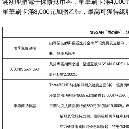
滿額即贈電子保修抵用券，單筆刷卡滿4,000
單筆刷卡滿8,000元加贈乙張，最高可獲得總
NISSAN
「雨の御守」
由專業技師與儀器進行全車
35
項免費安全檢測，
雨季免費健檢
瓶、煞車系統等
凡於專案期間之
週一至週五以
NISSAN CARE+ 
天天
NISSAN DAY
紅利點數
2,300
點
ThreeBOND
前擋玻璃耐久鍍膜全面
8
折，優惠價
冷凝器清洗劑特價
699
元
(
加價購
19,800
點
+299
元
季節商品特惠
空調防疫抗菌套餐特價
880
元
(
加價購
19,800
點
+6
輪胎及電瓶特惠價、換購輪胎再享紅利點
空力矽膠雨刷限時優惠
63
折起，特惠價
34