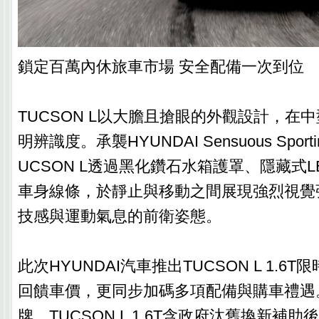
鎖定百萬內休旅車市場 安全配備一次到位
TUCSON L以大膽且搶眼的外觀設計，在
明辨識度。承襲HYUNDAI Sensuous Spor
UCSON L透過黑化鑽石水箱護罩、隱藏式
車身線條，於靜止與移動之間展現強烈視覺
技感與運動氣息的前衛姿態。
此次HYUNDAI汽車推出TUCSON L 1.6
回饋車價，更同步加碼多項配備與購車禮遇
牌，TUCSON L 1.6T含政府汰舊換新補助