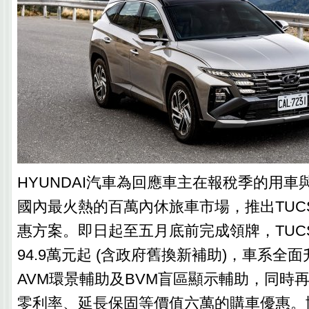
HYUNDAI汽車為回應車主在報稅季的用車
國內最火熱的百萬內休旅車市場，推出TUCSON
惠方案。即日起至五月底前完成領牌，TUCSON
94.9萬元起 (含政府舊換新補助)，車系全
AVM環景輔助及BVM盲區顯示輔助，同時再
零利率、延長保固等價值六萬的購車優惠。