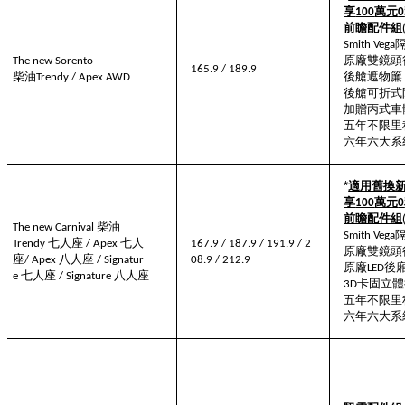
享
萬元
100
0
前瞻配件組
Smith Vega
原廠雙鏡頭
The new Sorento
165.9 / 189.9
柴油
後艙遮物簾
Trendy / Apex AWD
後艙可折式
加贈丙式車
五年不限里
六年六大系
*
適用舊換
享
萬元
100
0
前瞻配件組
柴油
The new Carnival
Smith Vega
七人座
七人
Trendy
/ Apex
16
7
.9 / 18
7
.9 /
191.9 /
2
原廠雙鏡頭
座
八人座
/
Apex
/
Signatur
0
8
.9
/ 212.9
原廠
後
LED
七人座
八人座
e
/ Signature
卡固立體
3D
五年不限里
六年六大系