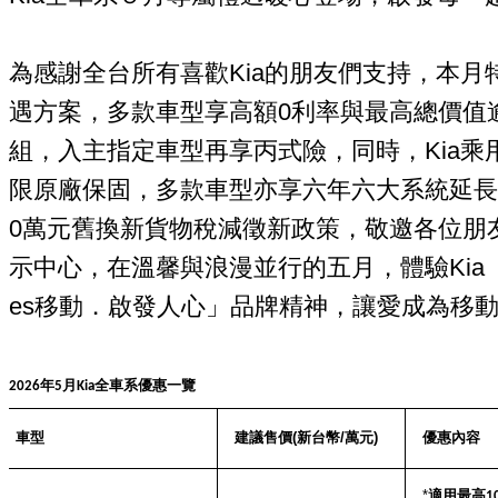
為感謝全台所有喜歡Kia的朋友們支持，本月
遇方案，多款車型享高額0利率與最高總價值逾1
組，入主指定車型再享丙式險，同時，Kia乘
限原廠保固，多款車型亦享六年六大系統延長
0萬元舊換新貨物稅減徵新政策，敬邀各位朋友
示中心，在溫馨與浪漫並行的五月，體驗Kia「Moveme
es移動．啟發人心」品牌精神，讓愛成為移
年
月
全車系優惠一覽
202
6
5
Kia
車型
建議售價
(
新台幣
/
萬元
)
優惠內容
*
適用最高
1