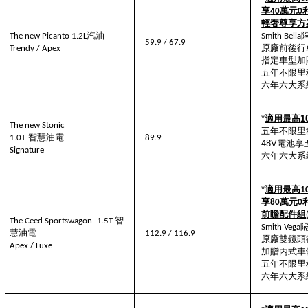
享
萬元
4
0
0
輕奢尊享方
汽油
The new Picanto
1.2L
Smith Bella
59.9 / 67.9
原廠前後行
Trendy / Apex
指定車型加
五年不限里
六年六大系
*
適用最高
1
The new Stonic
五年不限里
智慧油電
1.0T
89
.9
48V
電池享
Signature
六年六大系
*
適用最高
1
享
萬元
80
0
前瞻配件組
智
The Ceed Sportswagon
1.5T
Smith Vega
慧油電
112.9 / 116.9
原廠雙鏡頭
Apex / Luxe
加贈丙式車
五年不限里
六年六大系