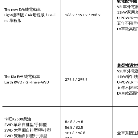
馭電配件組
車外電
V2L
純電動車
The
new
EV6
家用
11kW
標準版
/
增程版
/
Light
Air
GT-li
166.9 / 197.9 / 208.9
一
U-POWER
增程版
ne
五年不限里
車款高壓
EV
尊榮禮遇方
車外電
V2L
純電動車
家用
The Kia EV9
11kW
279.9 / 299.9
一
Earth RWD / GT-line e-AWD
U-POWER
五年不限里
車款高壓
EV
卡旺
柴油
K2500
83.8
/
79.8
單廂自排型
/
手排型
2WD
86.8
/
82.8
大單廂自排型
/
手排型
2WD
全車系贈送
101.8
/
96.8
雙廂自排型
/
手排型
2WD