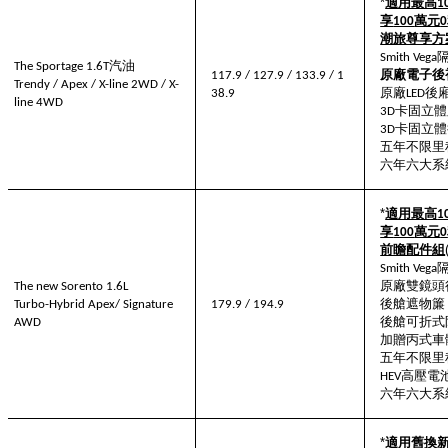
*
適用最高
1
享
萬元
100
0
潮旅尊享方
Smith Vega
汽油
The Sportage
1.6T
原廠電子後
117.9 / 127.9 / 133.9
/
1
Trendy
/ Apex / X-line 2WD
/
X-
原廠
後
38.9
LED
line 4WD
卡固立體
3D
卡固立體
3D
五年不限里
六年六大系
*
適用最高
1
享
萬元
100
0
前瞻配件組
Smith Vega
原廠雙鏡頭
The new Sorento
1.6L
後艙遮物簾
Turbo-Hybrid
Apex/ Signature
179.9 / 194.9
後艙可折式
AWD
加贈丙式車
五年不限里
高壓電
HEV
六年六大系
*
適用舊換