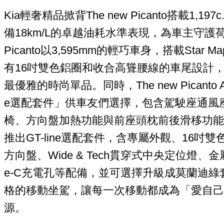
Kia輕奢精品掀背The new Picanto搭載1,1
備18km/L的卓越油耗水準表現，為車主守護荷包
Picanto以3,595mm的輕巧車身，搭載Star 
有16吋雙色鋁圈和收合高聳腰線的車尾設計
最優雅的時尚單品。同時，The new Picanto
e選配套件」供車友們選擇，包含駕駛座通風
椅、方向盤加熱功能與前座頭枕前後滑移功能；The 
推出GT-line選配套件，含專屬外觀、16吋雙
方向盤、Wide & Tech貫穿式中央定位燈、金
e-C充電孔等配備，並可選擇升級成莫蘭迪
格的移動坐駕，讓每一次移動都成為「愛自己
源。