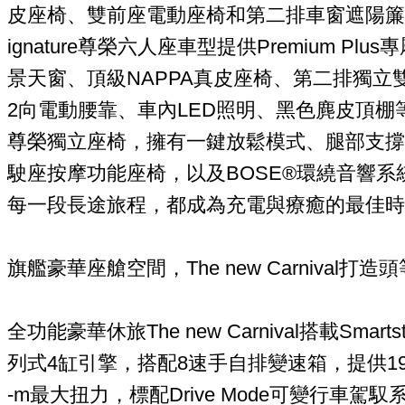
皮座椅、雙前座電動座椅和第二排車窗遮陽簾；其中T
ignature尊榮六人座車型提供Premium Pl
景天窗、頂級NAPPA真皮座椅、第二排獨立
2向電動腰靠、車內LED照明、黑色麂皮頂棚
尊榮獨立座椅，擁有一鍵放鬆模式、腿部支撐功能、
駛座按摩功能座椅，以及BOSE®環繞音響系
每一段長途旅程，都成為充電與療癒的最佳時
旗艦豪華座艙空間，The new Carnival打
全功能豪華休旅The new Carnival搭載Smar
列式4缸引擎，搭配8速手自排變速箱，提供194 
-m最大扭力，標配Drive Mode可變行車駕馭系統（E