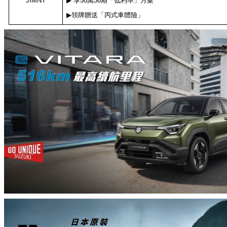
JIMNY
▶
享
50
萬
36
期「低利率」方案
▶
領牌贈送「丙式車體險」