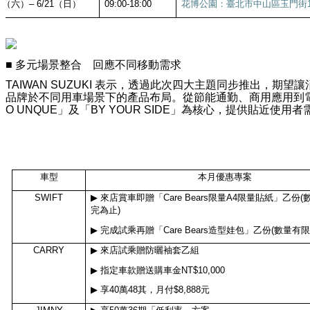
0
（六）
– 6/21
（日）
09:00-18:00
花博公園：臺北市中山區玉門街
■
多元場景整合 回應不同移動需求
TAIWAN SUZUKI
表示，透過此次四大主題同步推出，期望讓
品牌於不同用車場景下的產品布局。從節能通勤、商用應用到
O UNQUE
」及「
BY YOUR SIDE
」為核心，提供貼近使用者
車型
本月優惠專案
SWIFT
▶
來店賞車即贈「
Care Bears
限量
A4
限量貼紙」乙份
(
完為止
)
▶
完成試乘再贈「
Care Bears
造型娃包」乙份
(
數量有
CARRY
▶
來店試乘贈防曬袖套乙組
▶
指定車款贈送購車金
NT$10,000
▶
享
40
萬
48
其，月付
$8,888
元