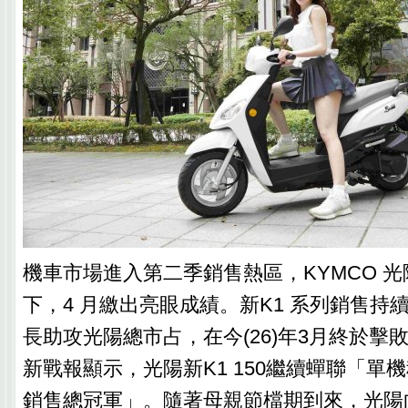
機車市場進入第二季銷售熱區，KYMCO 
下，4 月繳出亮眼成績。新K1 系列銷售持
長助攻光陽總市占，在今(26)年3月終於擊
新戰報顯示，光陽新K1 150繼續蟬聯「單機種 
銷售總冠軍」。隨著母親節檔期到來，光陽