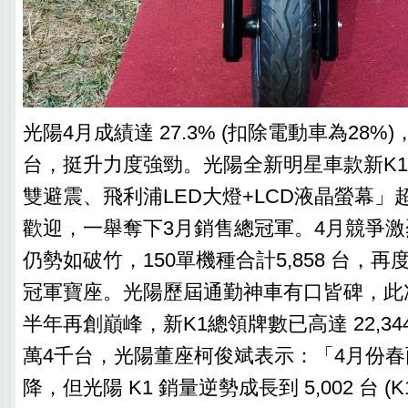
光陽4月成績達 27.3% (扣除電動車為28%)，
台，挺升力度強勁。光陽全新明星車款新K
雙避震、飛利浦LED大燈+LCD液晶螢幕」
歡迎，一舉奪下3月銷售總冠軍。4月競爭激
仍勢如破竹，150單機種合計5,858 台，
冠軍寶座。光陽歷屆通勤神車有口皆碑，此次
半年再創巔峰，新K1總領牌數已高達 22,34
萬4千台，光陽董座柯俊斌表示：「4月份
降，但光陽 K1 銷量逆勢成長到 5,002 台 (K