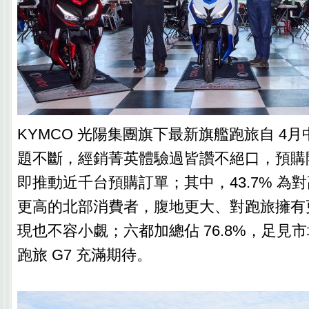
KYMCO 光陽集團旗下最新旗艦跑旅自 4
題不斷，經銷菁英體驗過皆讚不絕口，預購
即推動近千台預購訂單；其中，43.7% 為
更高的北部消費者，腹地更大、對跑旅擁有
現也不容小覷；六都加總佔 76.8%，足見
跑旅 G7 充滿期待。