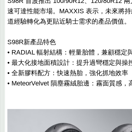
S98R 首波推出 100/90R12、120/80R
速可達性能市場。MAXXIS 表示，未來將
道經驗轉化為更貼近騎士需求的產品價值。
S98R新產品特色
• RADIAL 輻射結構：輕量胎體，兼顧穩定
• 最大化接地面積設計：提升過彎穩定與操
• 全新膠料配方：快速熱胎，強化抓地效率
• MeteorVelvet 隕塵霧絨胎邊：霧面質