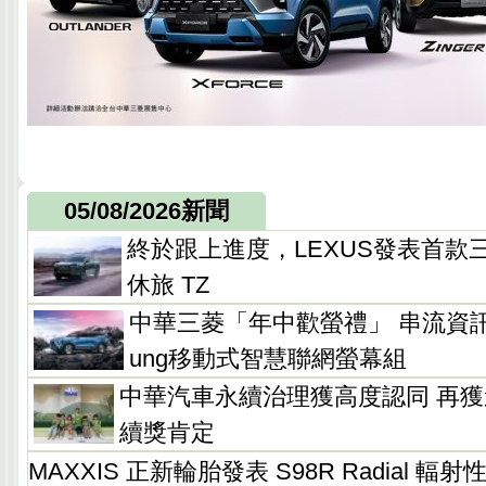
05/08/2026新聞
終於跟上進度，LEXUS發表首款
休旅 TZ
中華三菱「年中歡螢禮」 串流資訊
ung移動式智慧聯網螢幕組
中華汽車永續治理獲高度認同 再獲
續獎肯定
MAXXIS 正新輪胎發表 S98R Radial 