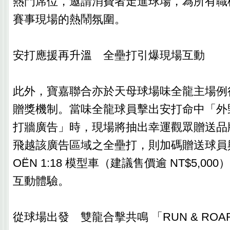
熱門席位，邀請消費者走進球場，為所有職
賽事現場的熱鬧氛圍。
安打應援再升溫 全壘打引爆現場互動
此外，寶嘉聯合亦於天母球場味全龍主場例
贈獎機制。當味全龍球員擊出安打命中「外野 C
打牆廣告」時，現場將抽出幸運觀眾贈送品
飛越該廣告區域之全壘打，則加碼贈送球員與
OËN 1:18 模型車（建議售價逾 NT$5,0
互動體驗。
從球場出發 雙龍合擊共鳴 「RUN & ROA