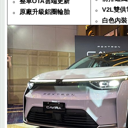
整車
OTA
雲端更新
o
V2L
雙供
原廠升級鋁圈輪胎
o
o
白色內裝
o