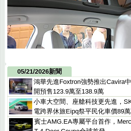
05/21/2026新聞
鴻華先進Foxtron強勢推出Cavir
開預售123.9萬至138.9萬
小車大空間、座艙科技更先進，SK
電跨界休旅Eipq祭平民化車價89
賓士AMG.EA專屬平台首作，Merce