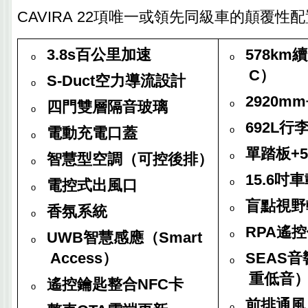
CAVIRA
22
項唯一或領先同級車的顛覆性配
3.8s
百公里加速
578km
續
o
o
C
）
S-Duct
空力導流設計
o
2920mm
四門雙層隔音玻璃
o
o
692L
行
電動充電口蓋
o
o
單踏板
+5
智慧型空調（可控後排）
o
o
15.6
吋車
電控式出風口
o
o
盲點視野
香氛系統
o
o
RPA
遙控
UWB
智慧感應（
Smart
o
o
Access
）
SEAS
音
o
重低音
遙控鑰匙整合
NFC
卡
o
前排通風
o