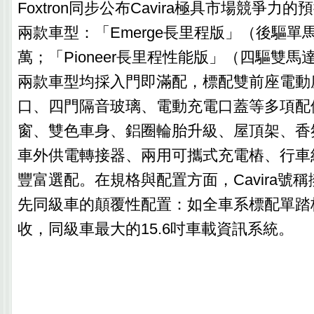
Foxtron同步公布Cavira極具市場競爭力
兩款車型：「Emerge長里程版」（後驅單馬達
萬；「Pioneer長里程性能版」（四驅雙馬達
兩款車型均採入門即滿配，標配雙前座電動
口、四門隔音玻璃、電動充電口蓋等多項配
窗、雙色車身、鋁圈輪胎升級、屋頂架、香氛
車外供電轉接器、兩用可攜式充電樁、行車
豐富選配。在規格與配置方面，Cavira號稱
先同級車的顛覆性配置：如全車系標配單踏
收，同級車最大的15.6吋車載資訊系統。