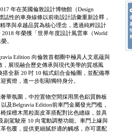
r 於 2017 年在英國倫敦設計博物館（Design
三道標誌性的車身線條以前衛設計語彙重新詮釋，
ar 以創新、精準與卓越品質為核心理念，透過純粹設計
018 年榮獲「世界年度設計風雲車（World
）」殊榮。
r Belgravia Edition 向倫敦首都圈中極具人文底蘊與
a 區致敬，展現融合歷史傳承與現代美學的質感風
on 外觀換搭全新 20 吋 10 輻式鋁合金輪圈，並配備專
樣迎賓燈，進一步彰顯獨特身分。
穩奢華氛圍，中控置物空間採用黑色鋁質飾板
字樣，以及Belgravia Edition前車門金屬發光門檻，
座椅採檀木黑粒面皮革搭配對比色縫線，並具
能及副駕駛座 10 向電動調整功能。車門上緣與
皮革包覆，提供更細膩舒適的觸感，亦可選配