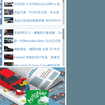
焦
V Prestige
SUZUKI e VITARA ALLGRIP-e 四
點
新
驅精神的純電新詮釋
裕益汽車「FUSO生活節」全台巡
聞
迴 結合生活體驗、交通安全與購車優惠
為自己綻放的都會節奏 NISSAN KI
CKS SAKURA
為品味獨具層峰買家打造的頂級座
全新DB12 S：優雅與力量並馳，Su
駕，MAZDA CX-90 33T AWD Premium Ca
安心舒適旅游的好夥伴 MG HS PH
新
per Tourer的顛峰之作
新一代Mercedes-Benz GLA正式登
ptain Seat
EV
許自己和家人一部舒適安全又高科
車
場 續航最高657公里、支援320kW快充
極致黑化，極限性能 全新 26 年式
報
技的座駕! Ford Territory中型油電休旅
後疫情時代最安全高效重型卡車FU
到
DEFENDER OCTA BLACK 限量登台
Ferrari訂單熱到2027年底 新車交
SO Super Great今日在台登場，結合先進安
中部車業老字號佳樂汽車取得Stella
付至少得等一年以上
Mitsubishi Eclipse Cross轉型純電
全輔助科技
ntis四品牌經銷權，全新多品牌旗艦展示中
屏東特搜大隊再添新利器 SITRAK
休旅 87kWh電池續航超過600公里
全新BMW 318i Touring豪華旅行車
心開幕啟用
救助器材車
買氣不衰、SUZUKI經銷商勇於開啟
全台限量200台 進化現型
不等零關稅的紅利，Jeep品牌今日
全新大店，新北都鈴木占地500坪土城旗艦
2025第七屆ISUZU運轉職人挑戰賽
起展開首批車交車
Volvo EX60 即將叩關，靜肅性、底
展示中心開幕
熱血登場 展現極致車技與專業職人精神
H2GP世界總決賽圓滿落幕 台灣團
盤與數位介面搶先揭露
Audi Q9 將於 2026 年底上市 旗艦
隊表現精彩
淨零減碳指標性應用 純電動水泥預