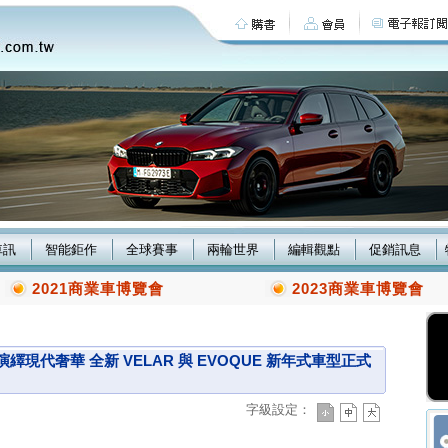
車訊
智能鉅作
全球賽事
兩輪世界
編輯觀點
促銷訊息
2021商業車博覽會
2023商業車博覽會
演繹現代奢華 全新 VELAR 與 EVOQUE 新年式車型正式
字級設定：