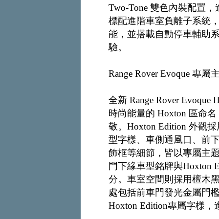
Two-Tone 雙色內裝配置，進
標配進階車室負離子系統，具
能，並搭載自動停車輔助
驗。
Range Rover Evoq
全新 Range Rover Evoq
時尚能量的 Hoxton 
敬。Hoxton Edition 外
型字樣、車側通風口、前
飾框等細節，皆以專屬主題
門下緣車型銘牌與Hoxton
分。車室空間則採用檀木
處包括前車門發光金屬門
Hoxton Edition專