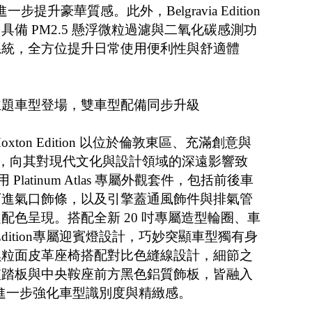
一步提升豪華質感。此外，Belgravia Edition
備 PM2.5 懸浮微粒過濾與二氧化碳感測功
系統，全方位提升日常使用便利性與舒適體
ue 專屬主題車型登場，雙車型配備同步升級
ue Hoxton Edition 以位於倫敦東區、充滿創意與
區命名，向其對現代文化與設計領域的深遠影響致
觀採用 Platinum Atlas 專屬外觀套件，包括前後車
下進氣口飾條，以及引擎蓋通風飾件與排氣管
配色呈現。搭配全新 20 吋專屬造型輪圈、車
 Edition專屬迎賓燈設計，巧妙突顯車型獨有身
黑粒面皮革座椅搭配對比色縫線設計，細節之
檻踏板與中央鞍座前方黑色鋁質飾板，皆融入
屬字樣，進一步強化車型識別度與精緻感。