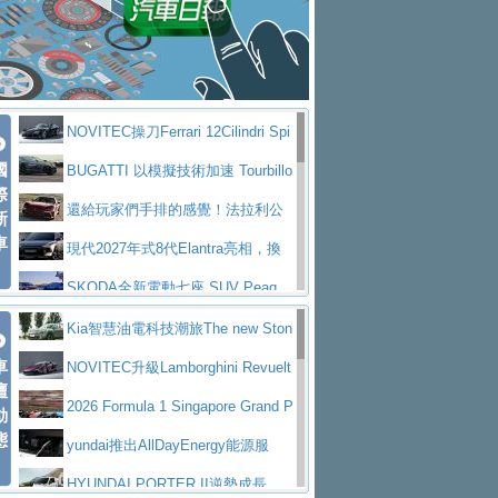
大型 SUV 鎖定七人座豪華市場
BMW攜手漫威電影【蜘蛛人：重生
拌車
消防車除了滅火裝備還需要什麼？
日】
Skoda 發表全新 Peaq 內裝：七人
一探SITRAK “準” 消防車的究竟
大益金龍初試啼聲，汽柴油5噸貨車
座純電旗艦 SUV，行李廂最大可達 935 公
全新純電 Mercedes-Benz C 400 4
不是對手
正宗年鑑2025年全球自動車年鑑1月
升
MATIC Electric 登場
奢華與科技大躍進，MAZDA全新3
NOVITEC操刀Ferrari 12Cilindri Spi
下旬問世！
2024第六屆ISUZU運轉職人挑戰賽
代CX-5全方位進化提前亮相並展開預售94.9
馬自達公布 2027 年式 MX-5 更
國
der 碳纖維空力、鍛造輪圈與Inconel排氣
BUGATTI 以模擬技術加速 Tourbillo
首度前進南台灣熱烈開戰
豪華電能休旅新星 Audi Q4 Sportba
際
萬起
新，新增 Yakudo 特別版
Skoda Peaq 發表全新電動動力系
上身
n 動態開發
還給玩家們手排的感覺！法拉利公
新
ck 55 e-tron S line
Scania Taiwan 逆風而行，加深力
統 最長續航逾 640 公里、支援雙向供電
BMW M2 首度導入 xDrive 四驅，
車
布12Cilidri Manaule手排超跑產品細節
現代2027年式8代Elantra亮相，換
道投資布局
美國與瑞士需求成關鍵推手
The all-new T-Roc 魅力 自成焦點
裝更銳利的造型、更先進的資訊娛樂系統及
SKODA全新電動七座 SUV Peaq
Maserati GT2 Stradale「Tribute to
更高效的動力
問世，擁有品牌史上最寬敞且豪華的座艙
AUDI推出首款高性能油電超跑Nuvo
Kia智慧油電科技潮旅The new Ston
MC12」全球首度亮相
迎接 RANGE ROVER 品牌家族第
車
lari，0到100公里加速2.6秒、極速350公里
百年三叉戟傳奇再啟程 Maserati 重
ic 1-7月累計銷量創歷史新高
NOVITEC升級Lamborghini Revuelt
壇
五位成員 全新 RANGE ROVER GT 預告登
造型華麗時尚、科技座艙再進化，P
／小時
返 1000 Miglia 傳承競速榮耀
法拉利首款純電跑車Luce亮相，最
o 綜效輸出增至1,048匹
2026 Formula 1 Singapore Grand P
動
場
eugeot 208小改款發表上市94.8萬起
態
大馬力超過1000匹並具備530公里最大續航
小車大空間、座艙科技更先進，SK
rix 新加坡大獎賽 Audi 極速之旅開放報名
yundai推出AllDayEnergy能源服
里程
ODA發表全新純電跨界休旅Eipq祭平民化車
賓士AMG.EA專屬平台首作，Merc
務 讓電動車化身行動儲能系統
HYUNDAI PORTER II逆勢成長，