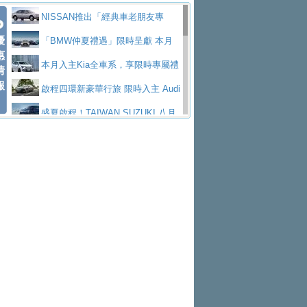
價89萬起
edes-AMG 全新GT 4-Door Coupe全球首發
福斯推出首款GTI純電性能掀背ID.
勇奪中型貨車銷售冠軍
父親節霸氣獻禮！PGO 威力125 最
NISSAN推出「經典車老朋友專
Polo GTI，擁有226匹馬力和零百加速 6.8
Jaguar 公布四門 GT車款正式車名
優
低入手價 $60,900 起 省油ｘ安全ｘ大空間
福斯商旅挺頭家 推出「德系質感 精
案」 以匠人精神煥新珍品座駕
「BMW仲夏禮遇」限時呈獻 本月
惠
秒的實力
為JAGUAR TYPE 01
終於跟上進度，LEXUS發表首款三
陪爸爸輕鬆
算圓夢」專案
和運租車榮獲國家品牌玉山獎 以智
入主即享尊榮豪華五星假期 多元優購方案
本月入主Kia全車系，享限時專屬禮
情
報
排六座純電旗艦休旅 TZ
有錢也買不到的Golf R！福斯打造
慧移動與綠能創新
Volvo Trucks 承諾成為高科技供應
同步實施
遇
啟程四環新豪華行旅 限時入主 Audi
全新Golf R 24h賽車將挑戰紐柏林24小時耐
SKODA公布全新小型純電跨界休旅
鏈的可靠夥伴
XFORCE攜手臺南祀典大天后宮 試
A6 旗艦陣容 低月付5,888元起及3 年乙式險
盛夏啟程！TAIWAN SUZUKI 八月
久賽
Epiq內裝設計，預計5月19日全球首發
福斯全新 ID. Polo 起跳價約台幣94
乘就送限量「幸福駕到」過爐御守
NISSAN X-TRAIL 上市首月銷量
購置金
禮遇全面升級
無懼暑假出行！ZS玩美Cool版與G5
萬，續航里程可達到455公里附氣動式按摩
福斯宣布Golf與T-Roc推出Full Hybri
躋身同級前3名
格上租車暑期享8% LINE POINTS
0 PLUS酷涼特仕版升級通風座椅
Ford天外飛來禮 Territory旗艦響宴
座椅
d全油電複合動力車型，預計於今年第四季
KIA米蘭設計周展出Vision Meta Tu
回饋 再抽黑鑰匙尊榮禮遇
Toyota歐洲純電車銷量翻倍 2026
三件組 再享0利率 入主再抽美國雙人來回機
Forester油電版上市週年保固升級
上市
rismo概念車並公布所有相關資訊，未來將
BMW 旗艦房車7系列中期改款，外
上半年成長113％
Subaru推動燃油、油電與純電車混
票
父親節再享SUBARU爸氣豪禮
PEUGEOT、CITROEN「EN ROU
是命名為EV8
觀煥然一新、內裝科技與電動車續航里程大
借「東風」之力，HONDA推出中國
線生產 以彈性製造應對市場變化
魅力 自成焦點 胡宇威擔任 The all-
TE！La Vie en Route｜法式日常，即刻啟
全能ZS翻玩新視界！全新27年式換
幅升級
製造日本重新貼牌全新4代Insight純電動休
new T-Roc 品牌大使 攜手Volkswagen展現
匠心淬鍊展現世代躍進 ALL-NEW
程」 全車系享 5 年
裝曜黑風格套件 含舊換新60萬內輕鬆入手
暑假購車趁現在！ PGO 全車系一
旅
不被定義的
MAZDA CX-5 延長保固禮遇限時實施
2026 Honda Motorcycle Cruiser 風
日限定賞車會 指定車款送3,000元加油卡
特斯拉掀充電價格戰 EVOASIS推
格騎士趴圓滿落幕 風格由你定義！一起騎
全台最速充電樁降臨桃園！ 華城電
訂閱制假日最低5.25元會員優惠
Honda Motorcycle攜手築間餐飲集